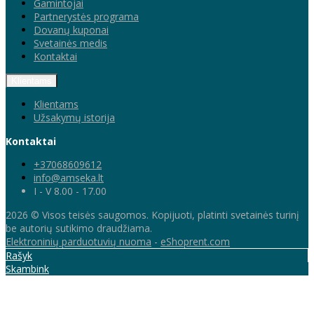
Gamintojai
Partnerystės programa
Dovanų kuponai
Svetainės medis
Kontaktai
Klientams
Klientams
Užsakymų istorija
Kontaktai
+37068609612
info@amseka.lt
I - V 8.00 - 17.00
2026 © Visos teisės saugomos. Kopijuoti, platinti svetainės turinį
be autorių sutikimo draudžiama.
Elektroninių parduotuvių nuoma
-
eShoprent.com
Rašyk
Skambink