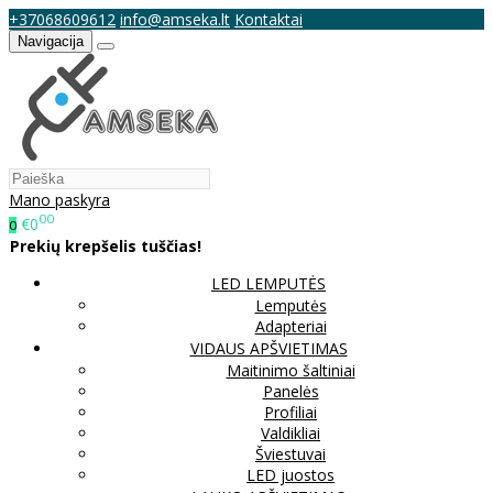
+37068609612
info@amseka.lt
Kontaktai
Navigacija
Mano paskyra
00
€0
0
Prekių krepšelis tuščias!
LED LEMPUTĖS
Lemputės
Adapteriai
VIDAUS APŠVIETIMAS
Maitinimo šaltiniai
Panelės
Profiliai
Valdikliai
Šviestuvai
LED juostos