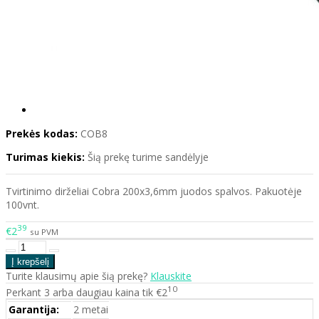
Prekės kodas:
COB8
Turimas kiekis:
Šią prekę turime sandėlyje
Tvirtinimo dirželiai Cobra 200x3,6mm juodos spalvos. Pakuotėje
100vnt.
39
€2
su PVM
Turite klausimų apie šią prekę?
Klauskite
10
Perkant 3 arba daugiau kaina tik €2
Garantija:
2 metai