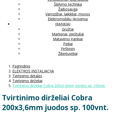
Šildymo technika
Žaibosauga
Vamzdžiai, laikikliai, movos
Elektromobilių įkrovimui
ĮRANKIAI
Grąžtai
Markeriai, pieštukai
Matavimo Įrankiai
Peiliai
Pirštinės
Žibintuvėliai
Pagrindinis
ELEKTROS INSTALIACIJA
Tvirtinimo detalės
Tvirtinimo dirželiai
Tvirtinimo dirželiai Cobra 200x3,6mm juodos sp. 100vnt.
Tvirtinimo dirželiai Cobra
200x3,6mm juodos sp. 100vnt.