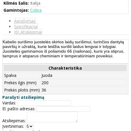
Kilmės šalis:
Italija
Gamintojas:
Cobra
Aprašymas
Specifikacija
(0) Atsiliepimai
Kabelio surišimo juostelės skirtos laidų surišimui, turinčios dantytą
paviršių ir užraktą, kurie leidžia surišti laidus lengvai ir tolygiai.
Juostelės gaminamos iš poliamido 66 (nailonas), kuris yra stiprus,
tamprus ir atsparus cheminiam ir temperatūriniam poveikiui.
Charakteristika
Spalva
Juoda
Prekės ilgis (mm)
200
Prekės plotis (mm)
36
Parašyti atsiliepimą
Vardas:
El. pašto adresas:
Atsiliepimas:
Įvertinimas: