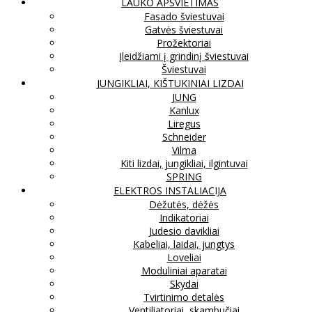
LAUKO APŠVIETIMAS
Fasado šviestuvai
Gatvės šviestuvai
Prožektoriai
Įleidžiami į grindinį šviestuvai
Šviestuvai
JUNGIKLIAI, KIŠTUKINIAI LIZDAI
JUNG
Kanlux
Liregus
Schneider
Vilma
Kiti lizdai, jungikliai, ilgintuvai
SPRING
ELEKTROS INSTALIACIJA
Dėžutės, dėžės
Indikatoriai
Judesio davikliai
Kabeliai, laidai, jungtys
Loveliai
Moduliniai aparatai
Skydai
Tvirtinimo detalės
Ventiliatoriai, skambučiai