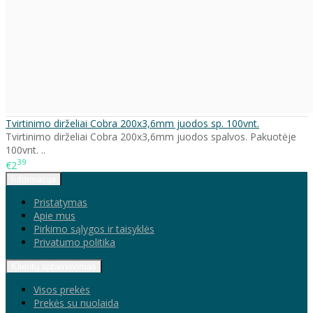
Tvirtinimo dirželiai Cobra 200x3,6mm juodos sp. 100vnt.
Tvirtinimo dirželiai Cobra 200x3,6mm juodos spalvos. Pakuotėje
100vnt. ..
39
€2
Informacija
Pristatymas
Apie mus
Pirkimo sąlygos ir taisyklės
Privatumo politika
Klientų aptarnavimas
Visos prekės
Prekės su nuolaida