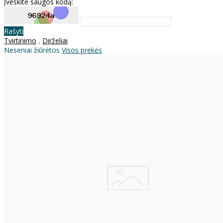
Įveskite saugos kodą:
Rašyti
Tvirtinimo
,
Dirželiai
Neseniai žiūrėtos
Visos prekės