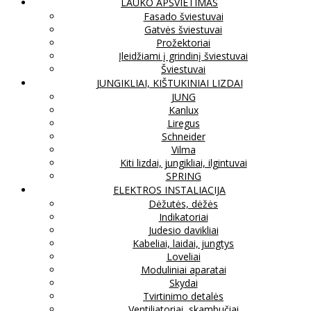
LAUKO APŠVIETIMAS
Fasado šviestuvai
Gatvės šviestuvai
Prožektoriai
Įleidžiami į grindinį šviestuvai
Šviestuvai
JUNGIKLIAI, KIŠTUKINIAI LIZDAI
JUNG
Kanlux
Liregus
Schneider
Vilma
Kiti lizdai, jungikliai, ilgintuvai
SPRING
ELEKTROS INSTALIACIJA
Dėžutės, dėžės
Indikatoriai
Judesio davikliai
Kabeliai, laidai, jungtys
Loveliai
Moduliniai aparatai
Skydai
Tvirtinimo detalės
Ventiliatoriai, skambučiai