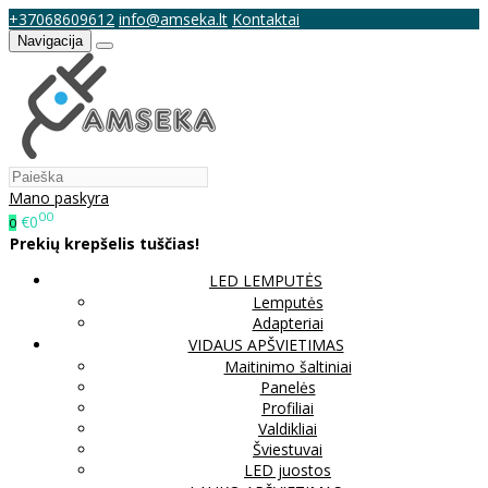
+37068609612
info@amseka.lt
Kontaktai
Navigacija
Mano paskyra
00
€0
0
Prekių krepšelis tuščias!
LED LEMPUTĖS
Lemputės
Adapteriai
VIDAUS APŠVIETIMAS
Maitinimo šaltiniai
Panelės
Profiliai
Valdikliai
Šviestuvai
LED juostos