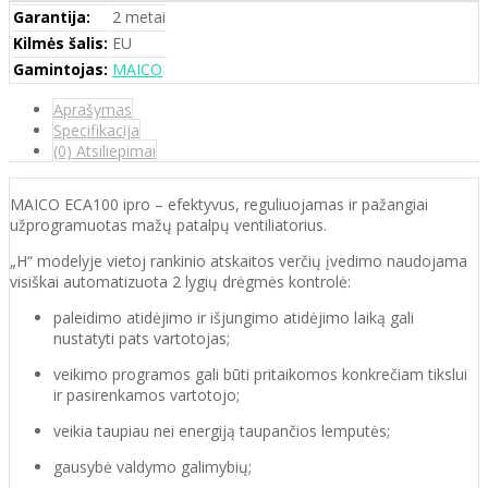
Garantija:
2 metai
Kilmės šalis:
EU
Gamintojas:
MAICO
Aprašymas
Specifikacija
(0) Atsiliepimai
MAICO ECA100 ipro – efektyvus, reguliuojamas ir pažangiai
užprogramuotas mažų patalpų ventiliatorius.
„H“ modelyje vietoj rankinio atskaitos verčių įvedimo naudojama
visiškai automatizuota 2 lygių drėgmės kontrolė:
paleidimo atidėjimo ir išjungimo atidėjimo laiką gali
nustatyti pats vartotojas;
veikimo programos gali būti pritaikomos konkrečiam tikslui
ir pasirenkamos vartotojo;
veikia taupiau nei energiją taupančios lemputės;
gausybė valdymo galimybių;