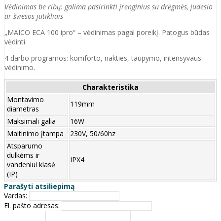
Vėdinimas be ribų: galima pasirinkti įrenginius su drėgmės, judesio
ar šviesos jutikliais
„MAICO ECA 100 ipro“ – vėdinimas pagal poreikį. Patogus būdas
vėdinti.
4 darbo programos: komforto, nakties, taupymo, intensyvaus
vėdinimo.
Charakteristika
Montavimo
119mm
diametras
Maksimali galia
16W
Maitinimo įtampa
230V, 50/60hz
Atsparumo
dulkėms ir
IPX4
vandeniui klasė
(IP)
Parašyti atsiliepimą
Vardas:
El. pašto adresas: