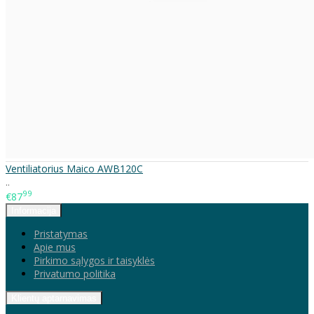
Ventiliatorius Maico AWB120C
..
99
€87
Informacija
Pristatymas
Apie mus
Pirkimo sąlygos ir taisyklės
Privatumo politika
Klientų aptarnavimas