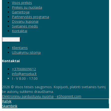
Visos prekės
Prekės su nuolaida
Gamintojai
Partnerystės programa
Dovanų kuponai
Svetainės medis
Kontaktai
Klientams
Klientams
Užsakymų istorija
Kontaktai
+37068609612
info@amseka.lt
I - V 8.00 - 17.00
2026 © Visos teisės saugomos. Kopijuoti, platinti svetainės turinį
be autorių sutikimo draudžiama.
Elektroninių parduotuvių nuoma
-
eShoprent.com
Rašyk
Skambink