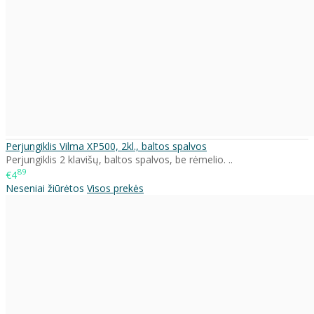
Perjungiklis Vilma XP500, 2kl., baltos spalvos
Perjungiklis 2 klavišų, baltos spalvos, be rėmelio. ..
89
€4
Neseniai žiūrėtos
Visos prekės