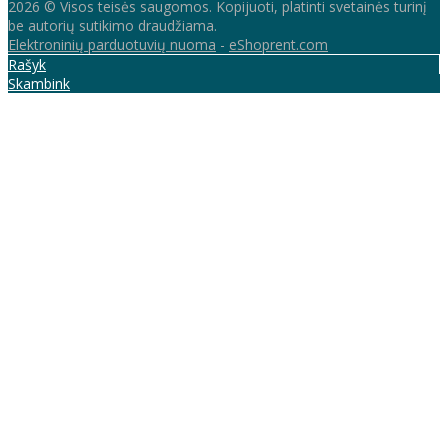
2026 © Visos teisės saugomos. Kopijuoti, platinti svetainės turinį
be autorių sutikimo draudžiama.
Elektroninių parduotuvių nuoma
-
eShoprent.com
Rašyk
Skambink