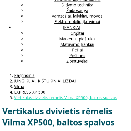
Šildymo technika
Žaibosauga
Vamzdžiai, laikikliai, movos
Elektromobilių įkrovimui
ĮRANKIAI
Grąžtai
Markeriai, pieštukai
Matavimo Įrankiai
Peiliai
Pirštinės
Žibintuvėliai
Pagrindinis
JUNGIKLIAI, KIŠTUKINIAI LIZDAI
Vilma
EXPRESS XP 500
Vertikalus dvivietis rėmelis Vilma XP500, baltos spalvos
Vertikalus dvivietis rėmelis
Vilma XP500, baltos spalvos