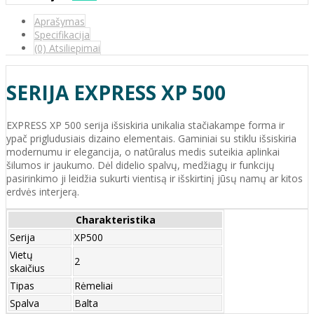
Aprašymas
Specifikacija
(0) Atsiliepimai
SERIJA EXPRESS XP 500
EXPRESS XP 500 serija išsiskiria unikalia stačiakampe forma ir
ypač prigludusiais dizaino elementais. Gaminiai su stiklu išsiskiria
modernumu ir elegancija, o natūralus medis suteikia aplinkai
šilumos ir jaukumo. Dėl didelio spalvų, medžiagų ir funkcijų
pasirinkimo ji leidžia sukurti vientisą ir išskirtinį jūsų namų ar kitos
erdvės interjerą.
Charakteristika
Serija
XP500
Vietų
2
skaičius
Tipas
Rėmeliai
Spalva
Balta