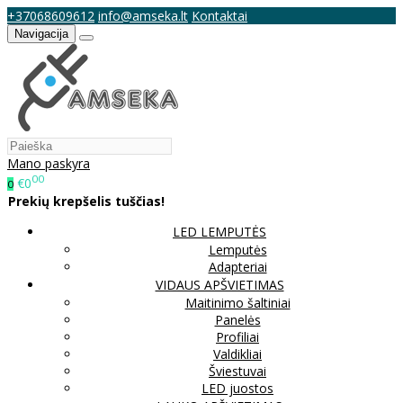
+37068609612
info@amseka.lt
Kontaktai
Navigacija
Mano paskyra
00
€0
0
Prekių krepšelis tuščias!
LED LEMPUTĖS
Lemputės
Adapteriai
VIDAUS APŠVIETIMAS
Maitinimo šaltiniai
Panelės
Profiliai
Valdikliai
Šviestuvai
LED juostos