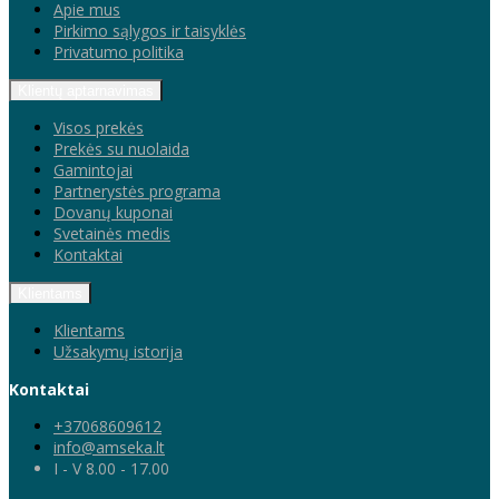
Apie mus
Pirkimo sąlygos ir taisyklės
Privatumo politika
Klientų aptarnavimas
Visos prekės
Prekės su nuolaida
Gamintojai
Partnerystės programa
Dovanų kuponai
Svetainės medis
Kontaktai
Klientams
Klientams
Užsakymų istorija
Kontaktai
+37068609612
info@amseka.lt
I - V 8.00 - 17.00