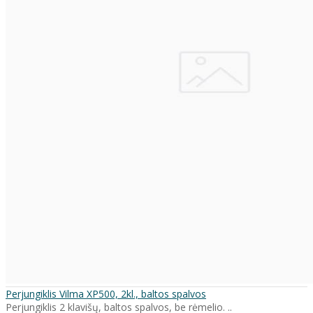
Perjungiklis Vilma XP500, 2kl., baltos spalvos
Perjungiklis 2 klavišų, baltos spalvos, be rėmelio. ..