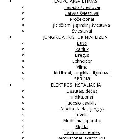
LAUKO APŠVIETIMAS
Fasado šviestuvai
Gatvės šviestuvai
Prožektoriai
Įleidžiami į grindinį šviestuvai
Šviestuvai
JUNGIKLIAI, KIŠTUKINIAI LIZDAI
JUNG
Kanlux
Liregus
Schneider
Vilma
Kiti lizdai, jungikliai, ilgintuvai
SPRING
ELEKTROS INSTALIACIJA
Dėžutės, dėžės
Indikatoriai
Judesio davikliai
Kabeliai, laidai, jungtys
Loveliai
Moduliniai aparatai
Skydai
Tvirtinimo detalės
Ventiliatoriai, skambučiai