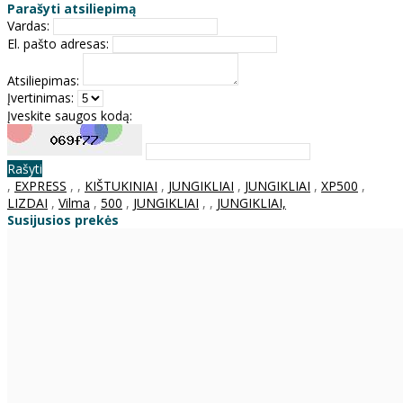
Parašyti atsiliepimą
Vardas:
El. pašto adresas:
Atsiliepimas:
Įvertinimas:
Įveskite saugos kodą:
Rašyti
,
EXPRESS
,
,
KIŠTUKINIAI
,
JUNGIKLIAI
,
JUNGIKLIAI
,
XP500
,
LIZDAI
,
Vilma
,
500
,
JUNGIKLIAI
,
,
JUNGIKLIAI,
Susijusios prekės