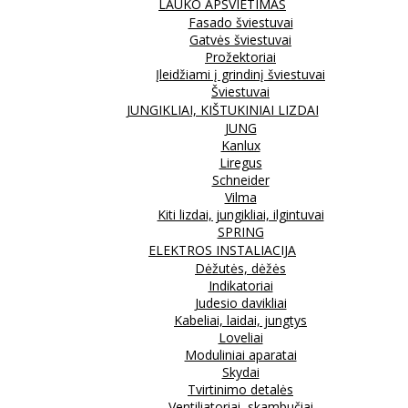
LAUKO APŠVIETIMAS
Fasado šviestuvai
Gatvės šviestuvai
Prožektoriai
Įleidžiami į grindinį šviestuvai
Šviestuvai
JUNGIKLIAI, KIŠTUKINIAI LIZDAI
JUNG
Kanlux
Liregus
Schneider
Vilma
Kiti lizdai, jungikliai, ilgintuvai
SPRING
ELEKTROS INSTALIACIJA
Dėžutės, dėžės
Indikatoriai
Judesio davikliai
Kabeliai, laidai, jungtys
Loveliai
Moduliniai aparatai
Skydai
Tvirtinimo detalės
Ventiliatoriai, skambučiai