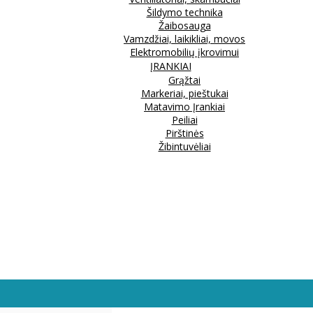
Šildymo technika
Žaibosauga
Vamzdžiai, laikikliai, movos
Elektromobilių įkrovimui
ĮRANKIAI
Grąžtai
Markeriai, pieštukai
Matavimo Įrankiai
Peiliai
Pirštinės
Žibintuvėliai