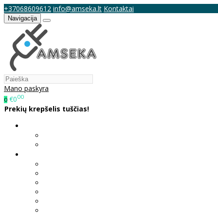
+37068609612
info@amseka.lt
Kontaktai
Navigacija
Mano paskyra
00
€0
0
Prekių krepšelis tuščias!