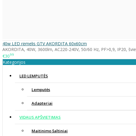
40w LED rėmelis GTV AKORDITA 60x60cm
AKORDITA, 40W, 3600lm, AC220-240V, 50/60 Hz, PF>0,9, IP20, švie
99
€30
Kategorijos
LED LEMPUTĖS
Lemputės
Adapteriai
VIDAUS APŠVIETIMAS
Maitinimo šaltiniai