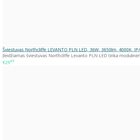
Šviestuvas Northcliffe LEVANTO PLN LED, 36W, 3650lm, 4000K, IP
Įleidžiamas šviestuvas Northcliffe Levanto PLN LED tinka modulinėm
49
€29