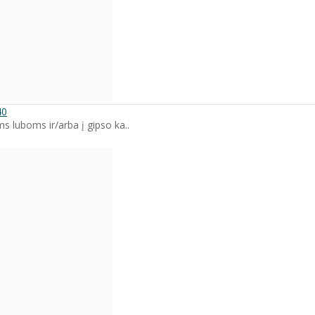
40
s luboms ir/arba į gipso ka..