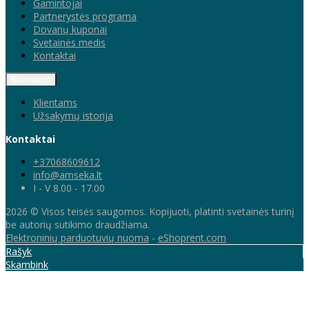
Gamintojai
Partnerystės programa
Dovanų kuponai
Svetainės medis
Kontaktai
Klientams
Klientams
Užsakymų istorija
Kontaktai
+37068609612
info@amseka.lt
I - V 8.00 - 17.00
2026 © Visos teisės saugomos. Kopijuoti, platinti svetainės turinį
be autorių sutikimo draudžiama.
Elektroninių parduotuvių nuoma
-
eShoprent.com
Rašyk
Skambink