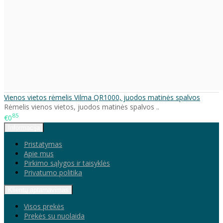
Vienos vietos rėmelis Vilma QR1000, juodos matinės spalvos
Rėmelis vienos vietos, juodos matinės spalvos ..
85
€0
Informacija
Pristatymas
Apie mus
Pirkimo sąlygos ir taisyklės
Privatumo politika
Klientų aptarnavimas
Visos prekės
Prekės su nuolaida