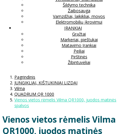
Šildymo technika
Žaibosauga
Vamzdžiai, laikikliai, movos
Elektromobilių įkrovimui
ĮRANKIAI
Grąžtai
Markeriai, pieštukai
Matavimo Įrankiai
Peiliai
Pirštinės
Žibintuvėliai
Pagrindinis
JUNGIKLIAI, KIŠTUKINIAI LIZDAI
Vilma
QUADRUM QR 1000
Vienos vietos rėmelis Vilma QR1000, juodos matinės
spalvos
Vienos vietos rėmelis Vilma
QR1000, juodos matinės