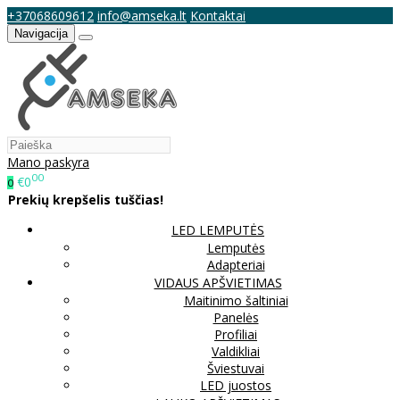
+37068609612
info@amseka.lt
Kontaktai
Navigacija
Mano paskyra
00
€0
0
Prekių krepšelis tuščias!
LED LEMPUTĖS
Lemputės
Adapteriai
VIDAUS APŠVIETIMAS
Maitinimo šaltiniai
Panelės
Profiliai
Valdikliai
Šviestuvai
LED juostos