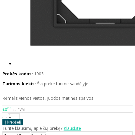
Prekės kodas:
1903
Turimas kiekis:
Šią prekę turime sandėlyje
Rėmelis vienos vietos, juodos matinės spalvos
85
€0
su PVM
Turite klausimų apie šią prekę?
Klauskite