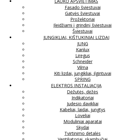
LAUKO APŠVIETIMAS
Fasado šviestuvai
Gatvės šviestuvai
Prožektoriai
Įleidžiami į grindinį šviestuvai
Šviestuvai
JUNGIKLIAI, KIŠTUKINIAI LIZDAI
JUNG
Kanlux
Liregus
Schneider
Vilma
Kiti lizdai, jungikliai, ilgintuvai
SPRING
ELEKTROS INSTALIACIJA
Dėžutės, dėžės
Indikatoriai
Judesio davikliai
Kabeliai, laidai, jungtys
Loveliai
Moduliniai aparatai
Skydai
Tvirtinimo detalės
Ventiliatoriai, skambučiai