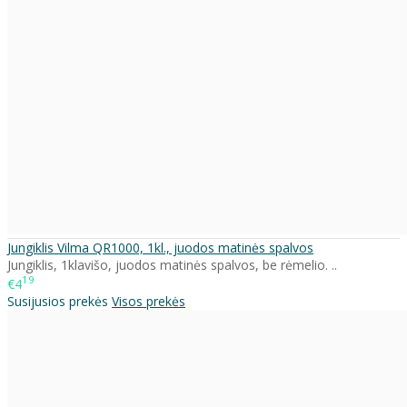
Jungiklis Vilma QR1000, 1kl., juodos matinės spalvos
Jungiklis, 1klavišo, juodos matinės spalvos, be rėmelio. ..
19
€4
Susijusios prekės
Visos prekės