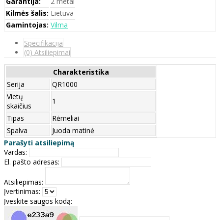
Garantija:
2 metai
Kilmės šalis:
Lietuva
Gamintojas:
Vilma
Specifikacija
(0) Atsiliepimai
Charakteristika
Serija
QR1000
Vietų
1
skaičius
Tipas
Rėmeliai
Spalva
Juoda matinė
Parašyti atsiliepimą
Vardas:
El. pašto adresas:
Atsiliepimas:
Įvertinimas:
Įveskite saugos kodą: