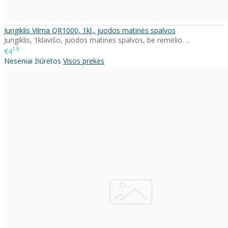
Jungiklis Vilma QR1000, 1kl., juodos matinės spalvos
Jungiklis, 1klavišo, juodos matinės spalvos, be rėmelio. ..
19
€4
Neseniai žiūrėtos
Visos prekės