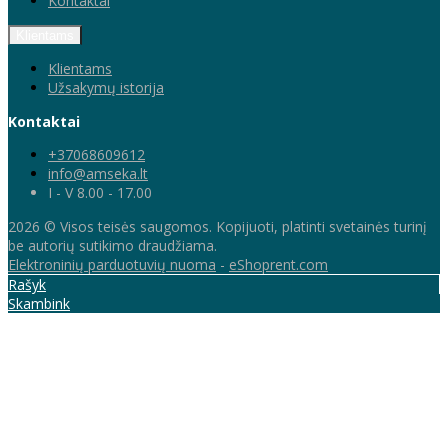
Kontaktai
Klientams
Klientams
Užsakymų istorija
Kontaktai
+37068609612
info@amseka.lt
I - V 8.00 - 17.00
2026 © Visos teisės saugomos. Kopijuoti, platinti svetainės turinį
be autorių sutikimo draudžiama.
Elektroninių parduotuvių nuoma
-
eShoprent.com
Rašyk
Skambink