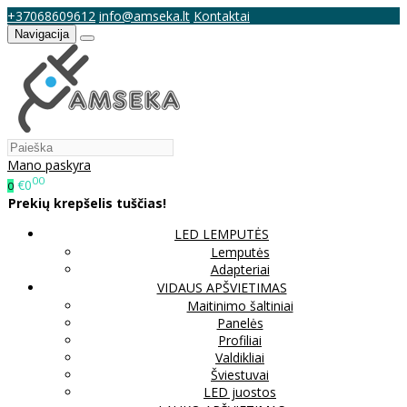
+37068609612
info@amseka.lt
Kontaktai
Navigacija
Mano paskyra
00
€0
0
Prekių krepšelis tuščias!
LED LEMPUTĖS
Lemputės
Adapteriai
VIDAUS APŠVIETIMAS
Maitinimo šaltiniai
Panelės
Profiliai
Valdikliai
Šviestuvai
LED juostos