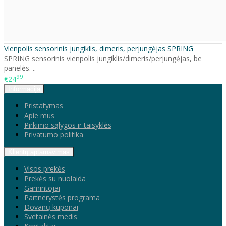
Vienpolis sensorinis jungiklis, dimeris, perjungėjas SPRING
SPRING sensorinis vienpolis jungiklis/dimeris/perjungėjas, be
panelės. ..
99
€24
Informacija
Pristatymas
Apie mus
Pirkimo sąlygos ir taisyklės
Privatumo politika
Klientų aptarnavimas
Visos prekės
Prekės su nuolaida
Gamintojai
Partnerystės programa
Dovanų kuponai
Svetainės medis