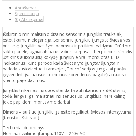
Aprašymas
Specifikacija
(0) Atsiliepimai
Išskirtinio minimalistinio dizaino sensorinis jungiklis trauks akį
estetiškumu ir elegancija. Sensoriniu jungikliu įjungsite šviesą vos
prisilietę. Jungiklis pasižymi paprastu ir patikimu valdymu. Grūdinto
stiklo panelė, ugniai atsparus vidinis korpusas, bei plieninis rėmelis
užtikrins aukščiausią kokybę. Jungiklyje yra įmontuotas LED
indikatorius, kuris parodo kada šviesa yra įjungta/išjungta ir
padeda susiorientuoti tamsoje. „Touch“ serijos jungikliai padės
įgyvendinti įvairiausius techninius sprendimus pagal išrankiausio
kliento pageidavimus.
Jungiklis tinkamas Europos standartą atitinkančioms dėžutėms,
todėl lengvai galima atnaujinti senuosius jungiklius, nereikalingi
jokie papildomi montavimo darbai.
Dimeris – su šiuo jungikliu galėsite reguliuoti šviesos intensyvumą
(tamsiau, šviesiau).
Techniniai duomenys:
Nominali veikimo įtampa: 110V – 240V AC