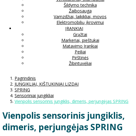
Šildymo technika
Žaibosauga
Vamzdžiai, laikikliai, movos
Elektromobilių įkrovimui
ĮRANKIAI
Grąžtai
Markeriai, pieštukai
Matavimo Įrankiai
Peiliai
Pirštinės
Žibintuvėliai
Pagrindinis
JUNGIKLIAI, KIŠTUKINIAI LIZDAI
SPRING
Sensoriniai jungikliai
Vienpolis sensorinis jungiklis, dimeris, perjungėjas SPRING
Vienpolis sensorinis jungiklis,
dimeris, perjungėjas SPRING