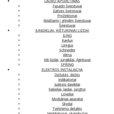
LAUKO APŠVIETIMAS
Fasado šviestuvai
Gatvės šviestuvai
Prožektoriai
Įleidžiami į grindinį šviestuvai
Šviestuvai
JUNGIKLIAI, KIŠTUKINIAI LIZDAI
JUNG
Kanlux
Liregus
Schneider
Vilma
Kiti lizdai, jungikliai, ilgintuvai
SPRING
ELEKTROS INSTALIACIJA
Dėžutės, dėžės
Indikatoriai
Judesio davikliai
Kabeliai, laidai, jungtys
Loveliai
Moduliniai aparatai
Skydai
Tvirtinimo detalės
Ventiliatoriai, skambučiai