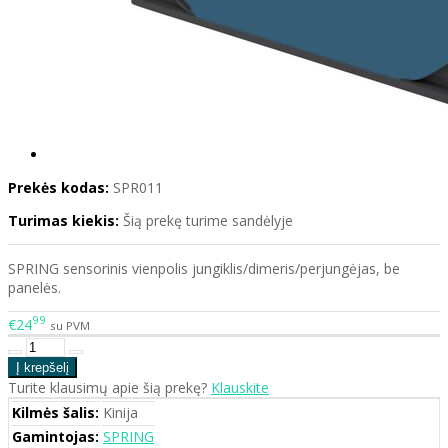
Prekės kodas:
SPR011
Turimas kiekis:
Šią prekę turime sandėlyje
SPRING sensorinis vienpolis jungiklis/dimeris/perjungėjas, be
panelės.
99
€24
su PVM
Turite klausimų apie šią prekę?
Klauskite
Kilmės šalis:
Kinija
Gamintojas:
SPRING