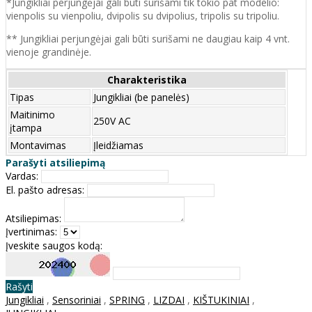
*Jungikliai perjungėjai gali būti surišami tik tokio pat modelio:
vienpolis su vienpoliu, dvipolis su dvipolius, tripolis su tripoliu.
** Jungikliai perjungėjai gali būti surišami ne daugiau kaip 4 vnt.
vienoje grandinėje.
Charakteristika
Tipas
Jungikliai (be panelės)
Maitinimo
250V AC
įtampa
Montavimas
Įleidžiamas
Parašyti atsiliepimą
Vardas:
El. pašto adresas:
Atsiliepimas:
Įvertinimas:
Įveskite saugos kodą:
Rašyti
Jungikliai
,
Sensoriniai
,
SPRING
,
LIZDAI
,
KIŠTUKINIAI
,