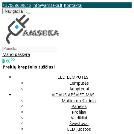
+37068609612
info@amseka.lt
Kontaktai
Navigacija
Mano paskyra
00
€0
0
Prekių krepšelis tuščias!
LED LEMPUTĖS
Lemputės
Adapteriai
VIDAUS APŠVIETIMAS
Maitinimo šaltiniai
Panelės
Profiliai
Valdikliai
Šviestuvai
LED juostos