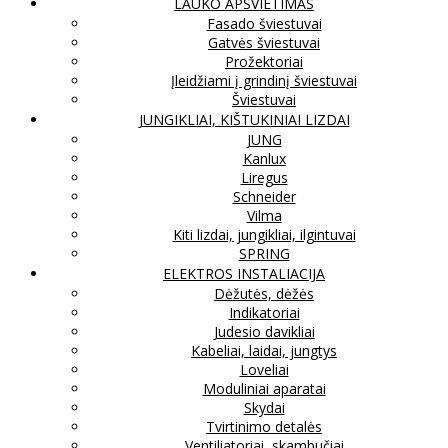
LAUKO APŠVIETIMAS
Fasado šviestuvai
Gatvės šviestuvai
Prožektoriai
Įleidžiami į grindinį šviestuvai
Šviestuvai
JUNGIKLIAI, KIŠTUKINIAI LIZDAI
JUNG
Kanlux
Liregus
Schneider
Vilma
Kiti lizdai, jungikliai, ilgintuvai
SPRING
ELEKTROS INSTALIACIJA
Dėžutės, dėžės
Indikatoriai
Judesio davikliai
Kabeliai, laidai, jungtys
Loveliai
Moduliniai aparatai
Skydai
Tvirtinimo detalės
Ventiliatoriai, skambučiai