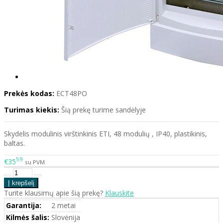
Prekės kodas:
ECT48PO
Turimas kiekis:
Šią prekę turime sandėlyje
Skydelis modulinis virštinkinis ETI, 48 modulių , IP40, plastikinis,
baltas.
59
€35
su PVM
Turite klausimų apie šią prekę?
Klauskite
Garantija:
2 metai
Kilmės šalis:
Slovėnija