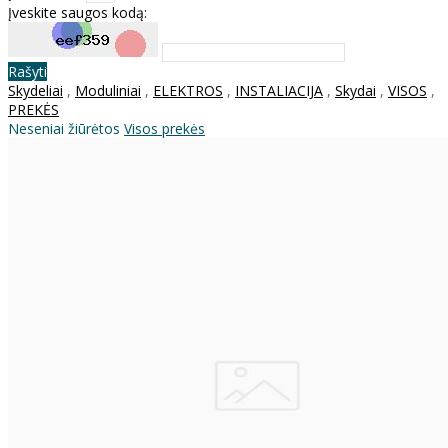
Įveskite saugos kodą:
Rašyti
Skydeliai
,
Moduliniai
,
ELEKTROS
,
INSTALIACIJA
,
Skydai
,
VISOS
,
PREKĖS
Neseniai žiūrėtos
Visos prekės