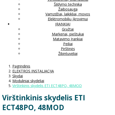
Šildymo technika
Žaibosauga
Vamzdžiai, laikikliai, movos
Elektromobilių įkrovimui
ĮRANKIAI
Grąžtai
Markeriai, pieštukai
Matavimo Įrankiai
Peiliai
Pirštinės
Žibintuvėliai
Pagrindinis
ELEKTROS INSTALIACIJA
Skydai
Moduliniai skydeliai
Virštinkinis skydelis ETI ECT48PO, 48MOD
Virštinkinis skydelis ETI
ECT48PO, 48MOD