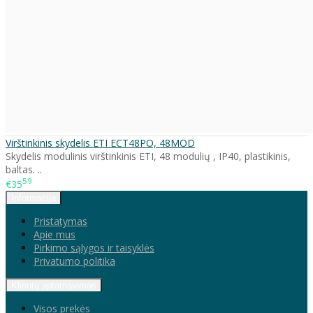
Virštinkinis skydelis ETI ECT48PO, 48MOD
Skydelis modulinis virštinkinis ETI, 48 modulių , IP40, plastikinis,
baltas. ..
59
€35
Informacija
Pristatymas
Apie mus
Pirkimo sąlygos ir taisyklės
Privatumo politika
Klientų aptarnavimas
Visos prekės