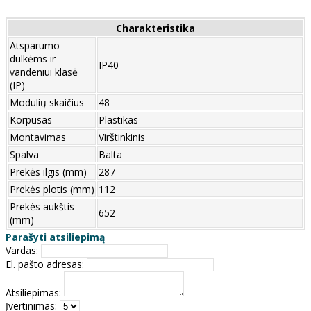
Charakteristika
Atsparumo
dulkėms ir
IP40
vandeniui klasė
(IP)
Modulių skaičius
48
Korpusas
Plastikas
Montavimas
Virštinkinis
Spalva
Balta
Prekės ilgis (mm)
287
Prekės plotis (mm)
112
Prekės aukštis
652
(mm)
Parašyti atsiliepimą
Vardas:
El. pašto adresas:
Atsiliepimas:
Įvertinimas: