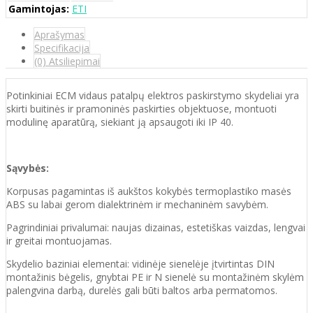
Gamintojas:
ETI
Aprašymas
Specifikacija
(0) Atsiliepimai
Potinkiniai ECM vidaus patalpų elektros paskirstymo skydeliai yra
skirti buitinės ir pramoninės paskirties objektuose, montuoti
modulinę aparatūrą, siekiant ją apsaugoti iki IP 40.
Sąvybės:
Korpusas pagamintas iš aukštos kokybės termoplastiko masės
ABS su labai gerom dialektrinėm ir mechaninėm savybėm.
Pagrindiniai privalumai: naujas dizainas, estetiškas vaizdas, lengvai
ir greitai montuojamas.
Skydelio baziniai elementai: vidinėje sienelėje įtvirtintas DIN
montažinis bėgelis, gnybtai PE ir N sienelė su montažinėm skylėm
palengvina darbą, durelės gali būti baltos arba permatomos.