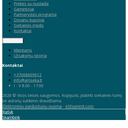
Prekės su nuolaida
Gamintojai
Partnerystės programa
Dovanų kuponai
Svetainės medis
Kontaktai
Klientams
Klientams
Užsakymų istorija
Kontaktai
+37068609612
info@amseka.lt
I - V 8.00 - 17.00
2026 © Visos teisės saugomos. Kopijuoti, platinti svetainės turinį
be autorių sutikimo draudžiama.
Elektroninių parduotuvių nuoma
-
eShoprent.com
Rašyk
Skambink