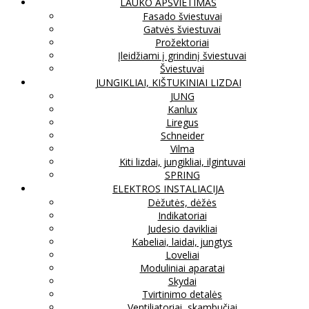
LAUKO APŠVIETIMAS
Fasado šviestuvai
Gatvės šviestuvai
Prožektoriai
Įleidžiami į grindinį šviestuvai
Šviestuvai
JUNGIKLIAI, KIŠTUKINIAI LIZDAI
JUNG
Kanlux
Liregus
Schneider
Vilma
Kiti lizdai, jungikliai, ilgintuvai
SPRING
ELEKTROS INSTALIACIJA
Dėžutės, dėžės
Indikatoriai
Judesio davikliai
Kabeliai, laidai, jungtys
Loveliai
Moduliniai aparatai
Skydai
Tvirtinimo detalės
Ventiliatoriai, skambučiai