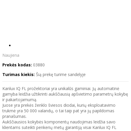
Naujiena
Prekės kodas:
03880
Turimas kiekis:
Šią prekę turime sandėlyje
Kanlux IQ FL prožektoriai yra unikalūs gaminiai. Jų automatinė
gamyba leidžia užtikrinti aukščiausią apšvietimo parametrų kokybę
ir pakartojamumą.
Juose yra prekės ženklo šviesos diodai, kurių eksploatavimo
trukmė yra 50 000 valandų, o tai taip pat yra jų papildomas
pranašumas.
Aukščiausios kokybės komponentų naudojimas leidžia savo
klientams suteikti penkerių metų garantiją visai Kanlux IQ FL