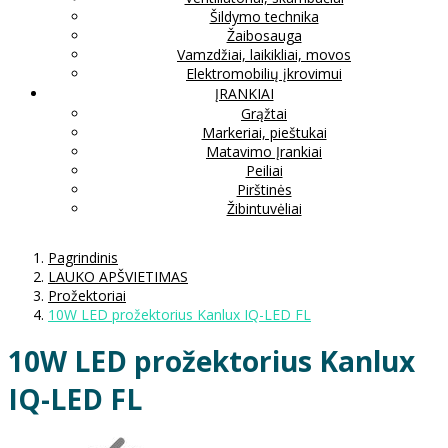
Šildymo technika
Žaibosauga
Vamzdžiai, laikikliai, movos
Elektromobilių įkrovimui
ĮRANKIAI
Grąžtai
Markeriai, pieštukai
Matavimo Įrankiai
Peiliai
Pirštinės
Žibintuvėliai
Pagrindinis
LAUKO APŠVIETIMAS
Prožektoriai
10W LED prožektorius Kanlux IQ-LED FL
10W LED prožektorius Kanlux
IQ-LED FL