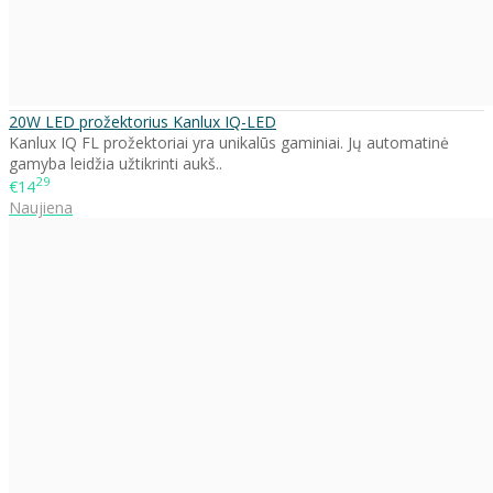
20W LED prožektorius Kanlux IQ-LED
Kanlux IQ FL prožektoriai yra unikalūs gaminiai. Jų automatinė
gamyba leidžia užtikrinti aukš..
29
€14
Naujiena