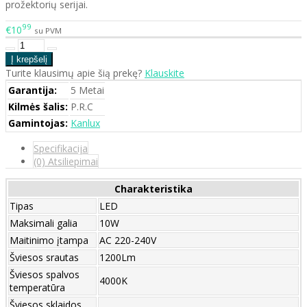
prožektorių serijai.
99
€10
su PVM
Turite klausimų apie šią prekę?
Klauskite
Garantija:
5 Metai
Kilmės šalis:
P.R.C
Gamintojas:
Kanlux
Specifikacija
(0) Atsiliepimai
Charakteristika
Tipas
LED
Maksimali galia
10W
Maitinimo įtampa
AC 220-240V
Šviesos srautas
1200Lm
Šviesos spalvos
4000K
temperatūra
Šviesos sklaidos