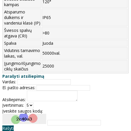
120°
kampas
Atsparumo
dulkėms ir
IP65
vandeniui klasė (IP)
Šviesos spalvų
>80
atgava (CRI)
Spalva
Juoda
Vidutinis tarnavimo
50000val.
laikas, val.
Įjungimo/išjungimo
25000
ciklų skaičius
Parašyti atsiliepimą
Vardas:
El. pašto adresas:
Atsiliepimas:
Įvertinimas:
Įveskite saugos kodą:
Rašyti