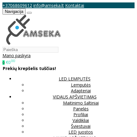
+37068609612
info@amseka.lt
Kontaktai
Navigacija
Mano paskyra
00
€0
0
Prekių krepšelis tuščias!
LED LEMPUTĖS
Lemputės
Adapteriai
VIDAUS APŠVIETIMAS
Maitinimo šaltiniai
Panelės
Profiliai
Valdikliai
Šviestuvai
LED juostos