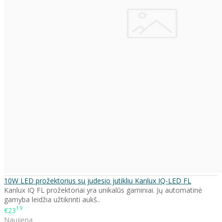
10W LED prožektorius su judesio jutikliu Kanlux IQ-LED FL
Kanlux IQ FL prožektoriai yra unikalūs gaminiai. Jų automatinė
gamyba leidžia užtikrinti aukš..
19
€23
Naujiena