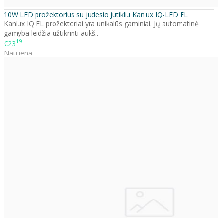
10W LED prožektorius su judesio jutikliu Kanlux IQ-LED FL
Kanlux IQ FL prožektoriai yra unikalūs gaminiai. Jų automatinė
gamyba leidžia užtikrinti aukš..
19
€23
Naujiena