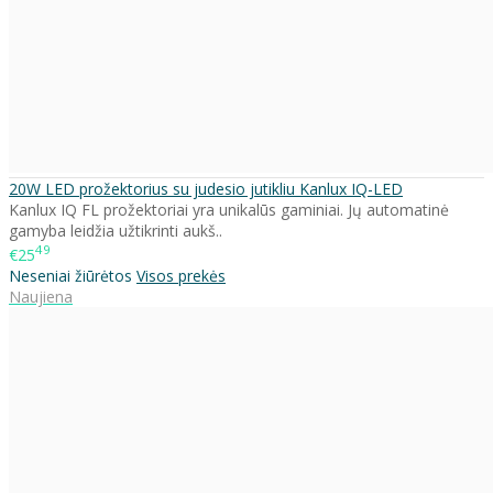
20W LED prožektorius su judesio jutikliu Kanlux IQ-LED
Kanlux IQ FL prožektoriai yra unikalūs gaminiai. Jų automatinė
gamyba leidžia užtikrinti aukš..
49
€25
Neseniai žiūrėtos
Visos prekės
Naujiena