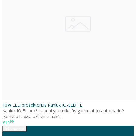
10W LED prožektorius Kanlux IQ-LED FL
Kanlux IQ FL prožektoriai yra unikalūs gaminiai. Jų automatinė
gamyba leidžia užtikrinti aukš..
99
€10
Informacija