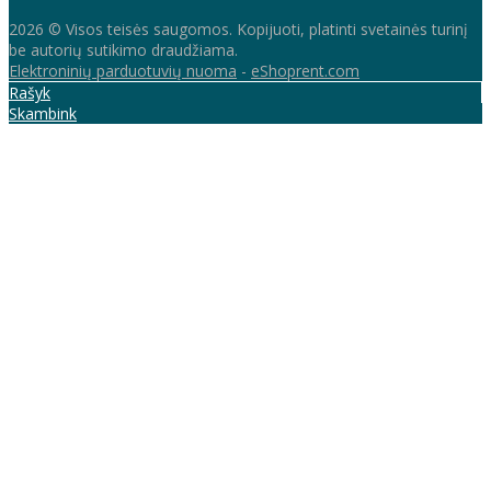
2026 © Visos teisės saugomos. Kopijuoti, platinti svetainės turinį
be autorių sutikimo draudžiama.
Elektroninių parduotuvių nuoma
-
eShoprent.com
Rašyk
Skambink