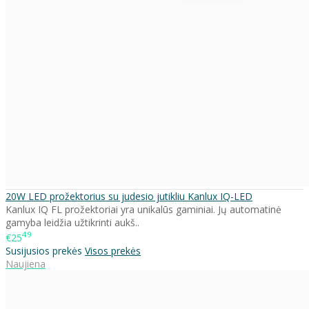
20W LED prožektorius su judesio jutikliu Kanlux IQ-LED
Kanlux IQ FL prožektoriai yra unikalūs gaminiai. Jų automatinė
gamyba leidžia užtikrinti aukš..
49
€25
Susijusios prekės
Visos prekės
Naujiena