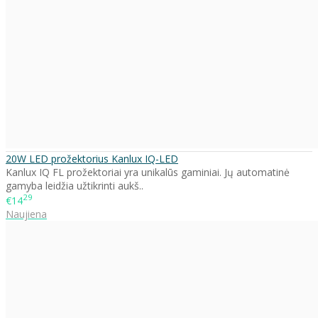
20W LED prožektorius Kanlux IQ-LED
Kanlux IQ FL prožektoriai yra unikalūs gaminiai. Jų automatinė
gamyba leidžia užtikrinti aukš..
29
€14
Naujiena