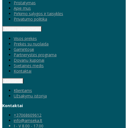
Pristatymas
Apie mus
Pirkimo sąlygos ir taisyklės
Privatumo politika
Klientų aptarnavimas
Visos prekės
Prekės su nuolaida
Gamintojai
Partnerystės programa
Dovanų kuponai
Svetainės medis
Kontaktai
Klientams
Klientams
Užsakymų istorija
Kontaktai
+37068609612
info@amseka.lt
I - V 8.00 - 17.00