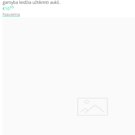
gamyba leidžia užtikrinti aukš..
99
€10
Naujiena