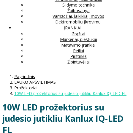
Šildymo technika
Žaibosauga
Vamzdžiai, laikikliai, movos
Elektromobilių įkrovimui
ĮRANKIAI
Grąžtai
Markeriai, pieštukai
Matavimo Įrankiai
Peiliai
Pirštinės
Žibintuvėliai
Pagrindinis
LAUKO APŠVIETIMAS
Prožektoriai
10W LED prožektorius su judesio jutikliu Kanlux IQ-LED FL
10W LED prožektorius su
judesio jutikliu Kanlux IQ-LED
FL