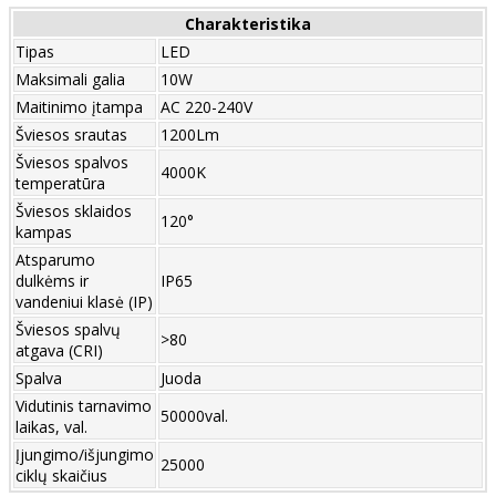
Charakteristika
Tipas
LED
Maksimali galia
10W
Maitinimo įtampa
AC 220-240V
Šviesos srautas
1200Lm
Šviesos spalvos
4000K
temperatūra
Šviesos sklaidos
120°
kampas
Atsparumo
dulkėms ir
IP65
vandeniui klasė (IP)
Šviesos spalvų
>80
atgava (CRI)
Spalva
Juoda
Vidutinis tarnavimo
50000val.
laikas, val.
Įjungimo/išjungimo
25000
ciklų skaičius