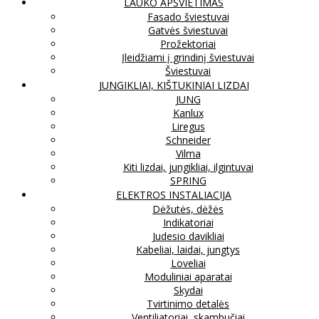
LAUKO APŠVIETIMAS
Fasado šviestuvai
Gatvės šviestuvai
Prožektoriai
Įleidžiami į grindinį šviestuvai
Šviestuvai
JUNGIKLIAI, KIŠTUKINIAI LIZDAI
JUNG
Kanlux
Liregus
Schneider
Vilma
Kiti lizdai, jungikliai, ilgintuvai
SPRING
ELEKTROS INSTALIACIJA
Dėžutės, dėžės
Indikatoriai
Judesio davikliai
Kabeliai, laidai, jungtys
Loveliai
Moduliniai aparatai
Skydai
Tvirtinimo detalės
Ventiliatoriai, skambučiai