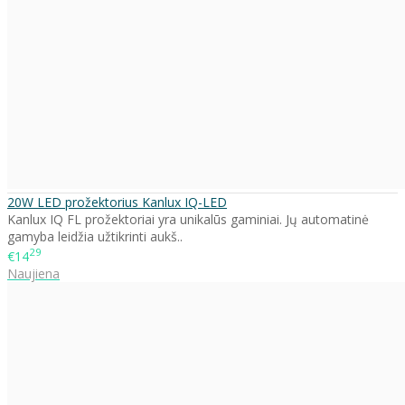
20W LED prožektorius Kanlux IQ-LED
Kanlux IQ FL prožektoriai yra unikalūs gaminiai. Jų automatinė
gamyba leidžia užtikrinti aukš..
29
€14
Naujiena