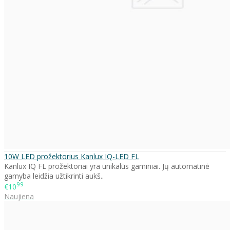
10W LED prožektorius Kanlux IQ-LED FL
Kanlux IQ FL prožektoriai yra unikalūs gaminiai. Jų automatinė
gamyba leidžia užtikrinti aukš..
99
€10
Naujiena