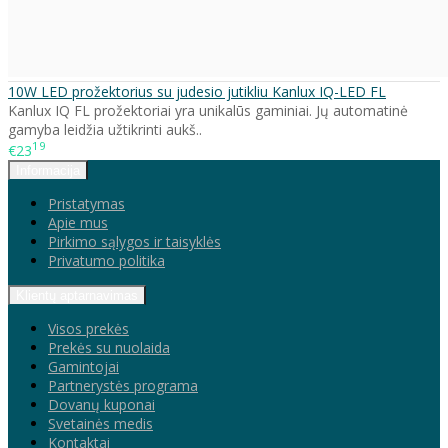
10W LED prožektorius su judesio jutikliu Kanlux IQ-LED FL
Kanlux IQ FL prožektoriai yra unikalūs gaminiai. Jų automatinė
gamyba leidžia užtikrinti aukš..
19
€23
Informacija
Pristatymas
Apie mus
Pirkimo sąlygos ir taisyklės
Privatumo politika
Klientų aptarnavimas
Visos prekės
Prekės su nuolaida
Gamintojai
Partnerystės programa
Dovanų kuponai
Svetainės medis
Kontaktai