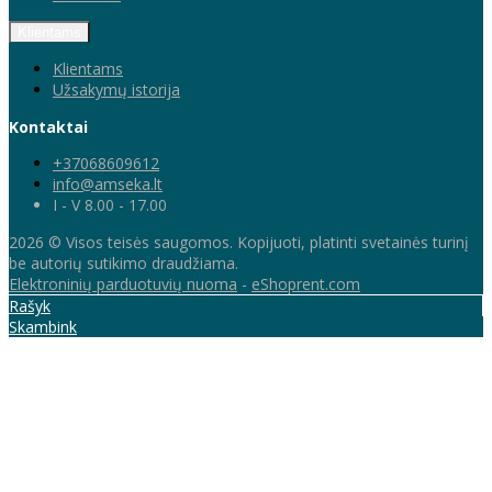
Klientams
Klientams
Užsakymų istorija
Kontaktai
+37068609612
info@amseka.lt
I - V 8.00 - 17.00
2026 © Visos teisės saugomos. Kopijuoti, platinti svetainės turinį
be autorių sutikimo draudžiama.
Elektroninių parduotuvių nuoma
-
eShoprent.com
Rašyk
Skambink