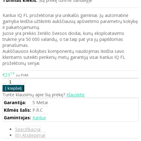
Turimas kiekis:
Šią prekę turime sandėlyje
Kanlux IQ FL prožektoriai yra unikalūs gaminiai. Jų automatinė
gamyba leidžia užtikrinti aukščiausią apšvietimo parametrų kokybę
ir pakartojamumą.
Juose yra prekės ženklo šviesos diodai, kurių eksploatavimo
trukmė yra 50 000 valandų, o tai taip pat yra jų papildomas
pranašumas.
Aukščiausios kokybės komponentų naudojimas leidžia savo
klientams suteikti penkerių metų garantiją visai Kanlux IQ FL
prožektorių serijai.
19
€23
su PVM
Turite klausimų apie šią prekę?
Klauskite
Garantija:
5 Metai
Kilmės šalis:
P.R.C
Gamintojas:
Kanlux
Specifikacija
(0) Atsiliepimai