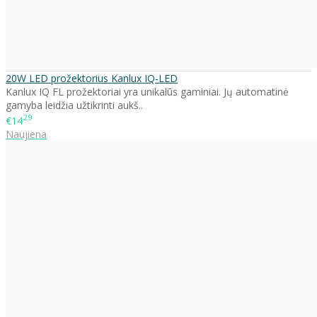
20W LED prožektorius Kanlux IQ-LED
Kanlux IQ FL prožektoriai yra unikalūs gaminiai. Jų automatinė
gamyba leidžia užtikrinti aukš..
29
€14
Naujiena