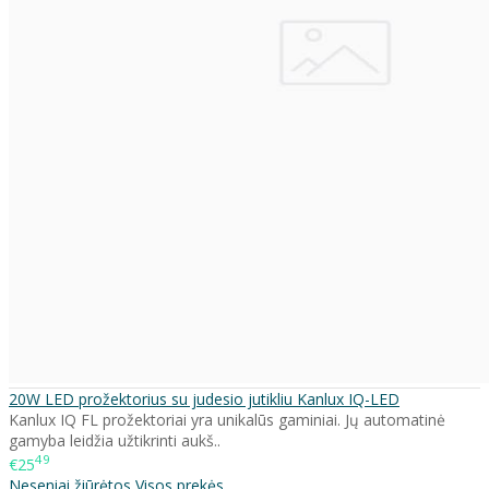
20W LED prožektorius su judesio jutikliu Kanlux IQ-LED
Kanlux IQ FL prožektoriai yra unikalūs gaminiai. Jų automatinė
gamyba leidžia užtikrinti aukš..
49
€25
Neseniai žiūrėtos
Visos prekės