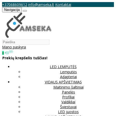
+37068609612
info@amseka.lt
Kontaktai
Navigacija
Mano paskyra
00
€0
0
Prekių krepšelis tuščias!
LED LEMPUTĖS
Lemputės
Adapteriai
VIDAUS APŠVIETIMAS
Maitinimo šaltiniai
Panelės
Profiliai
Valdikliai
Šviestuvai
LED juostos