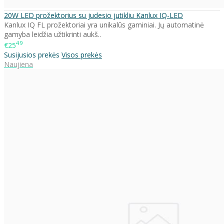
20W LED prožektorius su judesio jutikliu Kanlux IQ-LED
Kanlux IQ FL prožektoriai yra unikalūs gaminiai. Jų automatinė
gamyba leidžia užtikrinti aukš..
49
€25
Susijusios prekės
Visos prekės
Naujiena