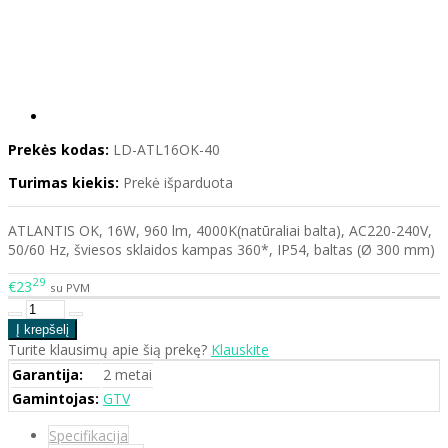
Prekės kodas:
LD-ATL16OK-40
Turimas kiekis:
Prekė išparduota
ATLANTIS OK, 16W, 960 lm, 4000K(natūraliai balta), AC220-240V,
50/60 Hz, šviesos sklaidos kampas 360*, IP54, baltas (Ø 300 mm)
29
€23
su PVM
Turite klausimų apie šią prekę?
Klauskite
Garantija:
2 metai
Gamintojas:
GTV
Specifikacija