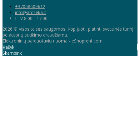
+37068609612
info@amseka.lt
I - V 8.00 - 17.00
2026 © Visos teisės saugomos. Kopijuoti, platinti svetainės turinį
be autorių sutikimo draudžiama.
Elektroninių parduotuvių nuoma
-
eShoprent.com
Rašyk
Skambink