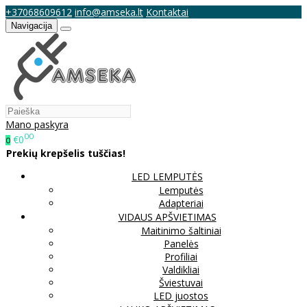
+37068609612
info@amseka.lt
Kontaktai
Navigacija
Mano paskyra
00
€0
0
Prekių krepšelis tuščias!
LED LEMPUTĖS
Lemputės
Adapteriai
VIDAUS APŠVIETIMAS
Maitinimo šaltiniai
Panelės
Profiliai
Valdikliai
Šviestuvai
LED juostos