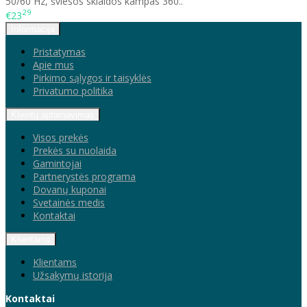
50/60 Hz, šviesos sklaidos kampas 360..
29
€23
Informacija
Pristatymas
Apie mus
Pirkimo sąlygos ir taisyklės
Privatumo politika
Klientų aptarnavimas
Visos prekės
Prekės su nuolaida
Gamintojai
Partnerystės programa
Dovanų kuponai
Svetainės medis
Kontaktai
Klientams
Klientams
Užsakymų istorija
Kontaktai