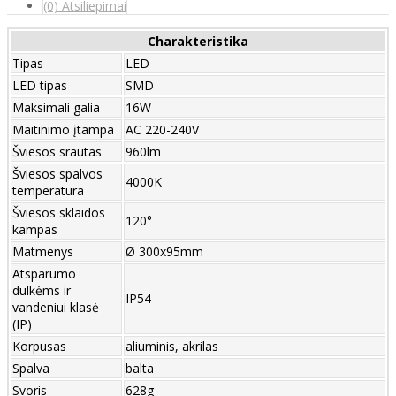
(0) Atsiliepimai
Charakteristika
Tipas
LED
LED tipas
SMD
Maksimali galia
16W
Maitinimo įtampa
AC 220-240V
Šviesos srautas
960lm
Šviesos spalvos
4000K
temperatūra
Šviesos sklaidos
120°
kampas
Matmenys
Ø 300x95mm
Atsparumo
dulkėms ir
IP54
vandeniui klasė
(IP)
Korpusas
aliuminis, akrilas
Spalva
balta
Svoris
628g