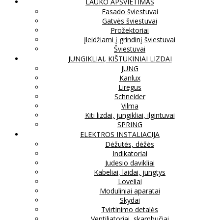
LAUKO APŠVIETIMAS
Fasado šviestuvai
Gatvės šviestuvai
Prožektoriai
Įleidžiami į grindinį šviestuvai
Šviestuvai
JUNGIKLIAI, KIŠTUKINIAI LIZDAI
JUNG
Kanlux
Liregus
Schneider
Vilma
Kiti lizdai, jungikliai, ilgintuvai
SPRING
ELEKTROS INSTALIACIJA
Dėžutės, dėžės
Indikatoriai
Judesio davikliai
Kabeliai, laidai, jungtys
Loveliai
Moduliniai aparatai
Skydai
Tvirtinimo detalės
Ventiliatoriai, skambučiai