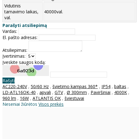
Vidutinis
tarnavimo laikas,
40000val.
val.
Parašyti atsiliepimą
Vardas:
El. pašto adresas:
Atsiliepimas:
Įvertinimas:
Įveskite saugos kodą:
Rašyti
AC220-240V
,
50/60 Hz
,
švietimo kampas 360*
,
IP54
,
baltas
,
LD-ATL16OK-40
,
apvali
,
GTV
,
Ø 300mm
,
Paviršiniai
,
4000K
,
960 lm
,
16W
,
ATLANTIS OK
,
šviestuvai
Neseniai žiūrėtos
Visos prekės