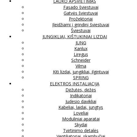
LAUKO APŠVIETIMAS
Fasado šviestuvai
Gatvės šviestuvai
Prožektoriai
Įleidžiami į grindinį šviestuvai
Šviestuvai
JUNGIKLIAI, KIŠTUKINIAI LIZDAI
JUNG
Kanlux
Liregus
Schneider
Vilma
Kiti lizdai, jungikliai, ilgintuvai
SPRING
ELEKTROS INSTALIACIJA
Dėžutės, dėžės
Indikatoriai
Judesio davikliai
Kabeliai, laidai, jungtys
Loveliai
Moduliniai aparatai
Skydai
Tvirtinimo detalės
Ventiliatoriai, skambučiai