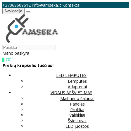
+37068609612
info@amseka.lt
Kontaktai
Navigacija
Mano paskyra
00
€0
0
Prekių krepšelis tuščias!
LED LEMPUTĖS
Lemputės
Adapteriai
VIDAUS APŠVIETIMAS
Maitinimo šaltiniai
Panelės
Profiliai
Valdikliai
Šviestuvai
LED juostos