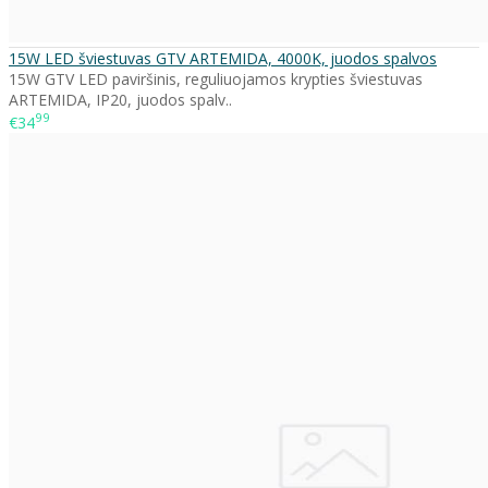
15W LED šviestuvas GTV ARTEMIDA, 4000K, juodos spalvos
15W GTV LED paviršinis, reguliuojamos krypties šviestuvas
ARTEMIDA, IP20, juodos spalv..
99
€34