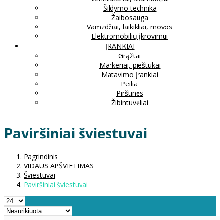
Šildymo technika
Žaibosauga
Vamzdžiai, laikikliai, movos
Elektromobilių įkrovimui
ĮRANKIAI
Grąžtai
Markeriai, pieštukai
Matavimo Įrankiai
Peiliai
Pirštinės
Žibintuvėliai
Paviršiniai šviestuvai
Pagrindinis
VIDAUS APŠVIETIMAS
Šviestuvai
Paviršiniai šviestuvai