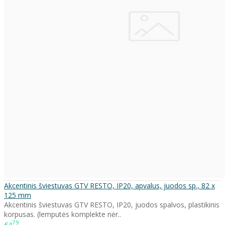
Akcentinis šviestuvas GTV RESTO, IP20, apvalus, juodos sp., 82 x
125 mm
Akcentinis šviestuvas GTV RESTO, IP20, juodos spalvos, plastikinis
korpusas. (lemputės komplekte nėr..
79
€4