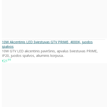
10W Akcentinis LED šviestuvas GTV PRIME, 4000K, juodos
spalvos
10W GTV LED akcentinis paviršinis, apvalus šviestuvas PRIME,
IP20, juodos spalvos, aliuminis korpusa..
99
€21