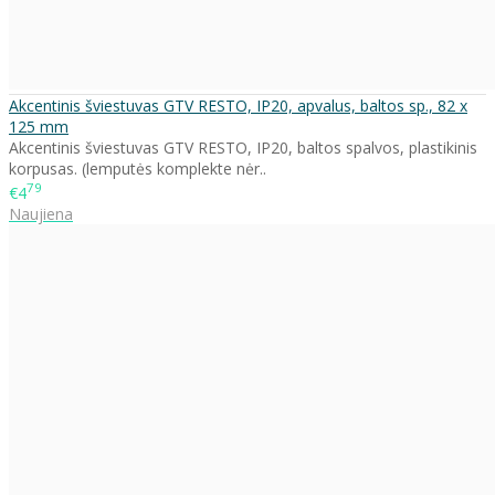
Akcentinis šviestuvas GTV RESTO, IP20, apvalus, baltos sp., 82 x
125 mm
Akcentinis šviestuvas GTV RESTO, IP20, baltos spalvos, plastikinis
korpusas. (lemputės komplekte nėr..
79
€4
Naujiena