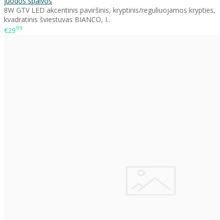
juodos spalvos
8W GTV LED akcentinis paviršinis, kryptinis/reguliuojamos krypties,
kvadratinis šviestuvas BIANCO, I..
99
€29