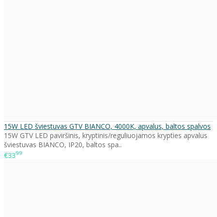
15W LED šviestuvas GTV BIANCO, 4000K, apvalus, baltos spalvos
15W GTV LED paviršinis, kryptinis/reguliuojamos krypties apvalus
šviestuvas BIANCO, IP20, baltos spa..
99
€33