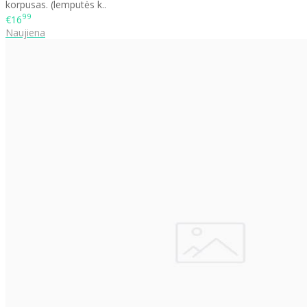
korpusas. (lemputės k..
99
€16
Naujiena