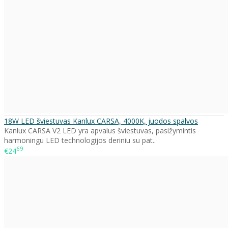
18W LED šviestuvas Kanlux CARSA, 4000K, juodos spalvos
Kanlux CARSA V2 LED yra apvalus šviestuvas, pasižymintis
harmoningu LED technologijos deriniu su pat..
69
€24