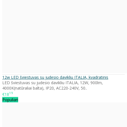
12w LED šviestuvas su judesio davikliu ITALIA, kvadratinis
LED šviestuvas su judesio davikliu ITALIA, 12W, 900lm,
4000K(natūraliai balta), IP20, AC220-240V, 50..
19
€18
Populiari