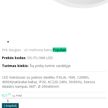
Pirk daugiau - už mažesnę kainą!
Populiari
Prekės kodas:
OS-ITL16W-LED
Turimas kiekis:
Šią prekę turime sandėlyje
LED šviestuvas su judesio davikliu ITALIA, 16W, 1200lm,
4000K(natūraliai balta), IP20, AC220-240V, 50/60Hz, šviesos
sklaidos kampas 360°, Ø 290x60mm
59
€21
su PVM