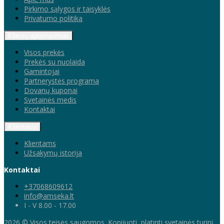
Pirkimo sąlygos ir taisyklės
Privatumo politika
Klientų aptarnavimas
Visos prekės
Prekės su nuolaida
Gamintojai
Partnerystės programa
Dovanų kuponai
Svetainės medis
Kontaktai
Klientams
Klientams
Užsakymų istorija
Kontaktai
+37068609612
info@amseka.lt
I - V 8.00 - 17.00
2026 © Visos teisės saugomos. Kopijuoti, platinti svetainės turinį