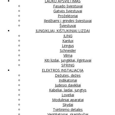
LAUKO APŠVIETIMAS
Fasado šviestuvai
Gatvės šviestuvai
Prožektoriai
Įleidžiami į grindinį šviestuvai
Šviestuvai
JUNGIKLIAI, KIŠTUKINIAI LIZDAI
JUNG
Kanlux
Liregus
Schneider
Vilma
Kiti lizdai, jungikliai, ilgintuvai
SPRING
ELEKTROS INSTALIACIJA
Dėžutės, dėžės
Indikatoriai
Judesio davikliai
Kabeliai, laidai, jungtys
Loveliai
Moduliniai aparatai
Skydai
Tvirtinimo detalės
Ventiliatoriai, skambučiai