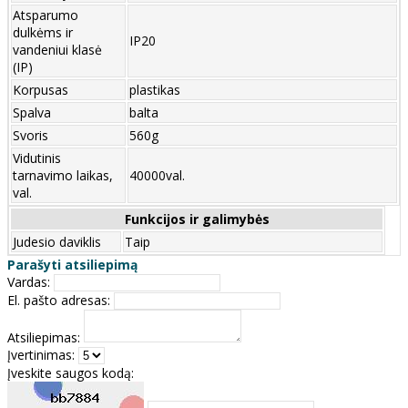
Atsparumo
dulkėms ir
IP20
vandeniui klasė
(IP)
Korpusas
plastikas
Spalva
balta
Svoris
560g
Vidutinis
tarnavimo laikas,
40000val.
val.
Funkcijos ir galimybės
Judesio daviklis
Taip
Parašyti atsiliepimą
Vardas:
El. pašto adresas:
Atsiliepimas:
Įvertinimas:
Įveskite saugos kodą: