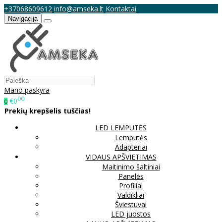
+37068609612
info@amseka.lt
Kontaktai
Navigacija
Mano paskyra
00
€0
0
Prekių krepšelis tuščias!
LED LEMPUTĖS
Lemputės
Adapteriai
VIDAUS APŠVIETIMAS
Maitinimo šaltiniai
Panelės
Profiliai
Valdikliai
Šviestuvai
LED juostos