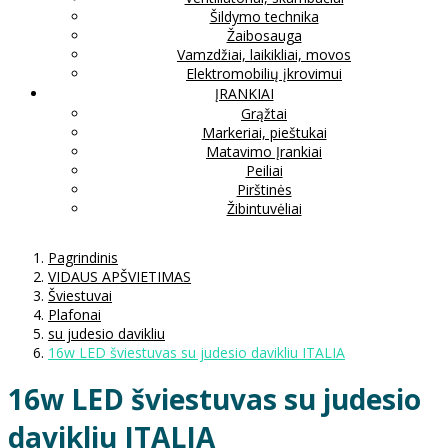
Šildymo technika
Žaibosauga
Vamzdžiai, laikikliai, movos
Elektromobilių įkrovimui
ĮRANKIAI
Grąžtai
Markeriai, pieštukai
Matavimo Įrankiai
Peiliai
Pirštinės
Žibintuvėliai
Pagrindinis
VIDAUS APŠVIETIMAS
Šviestuvai
Plafonai
su judesio davikliu
16w LED šviestuvas su judesio davikliu ITALIA
16w LED šviestuvas su judesio
davikliu ITALIA