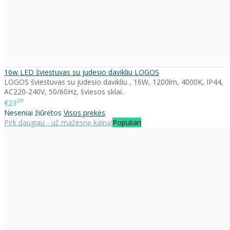
16w LED šviestuvas su judesio davikliu LOGOS
LOGOS šviestuvas su judesio davikliu , 16W, 1200lm, 4000K, IP44,
AC220-240V, 50/60Hz, šviesos sklai..
29
€23
Neseniai žiūrėtos
Visos prekės
Pirk daugiau - už mažesnę kainą!
Populiari