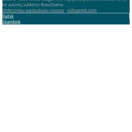
be autorių sutikimo draudžiama.
Elektroninių parduotuvių nuoma
-
eShoprent.com
Rašyk
Skambink