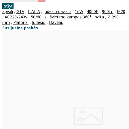
Rašyti
apvali
,
GTV
,
ITALIA
,
judesio daviklis
,
16W
,
4000K
,
900lm
,
IP20
,
AC220-240V
,
50/60Hz
,
švietimo kampas 360°
,
balta
,
Ø 290
mm
,
Plafonai
,
Judesio
,
Davikliu
Susijusios prekės