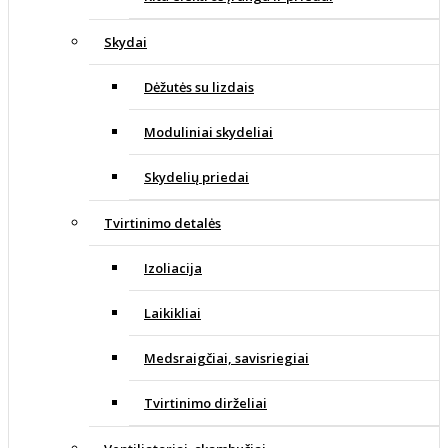
Skydai
Dėžutės su lizdais
Moduliniai skydeliai
Skydelių priedai
Tvirtinimo detalės
Izoliacija
Laikikliai
Medsraigčiai, savisriegiai
Tvirtinimo dirželiai