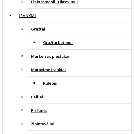
Elektromobilių įkrovimui
ĮRANKIAI
Grąžtai
Grąžtai betonui
Markeriai, pieštukai
Matavimo Įrankiai
Ruletės
Peiliai
Pirštinės
Žibintuvėliai