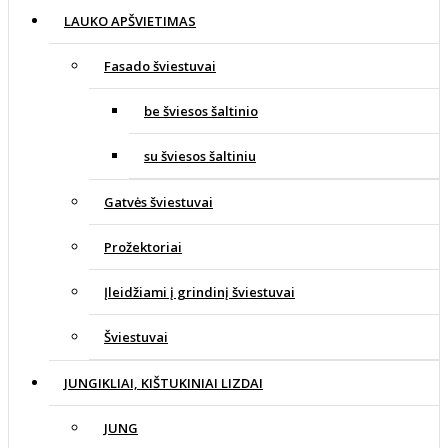
LAUKO APŠVIETIMAS
Fasado šviestuvai
be šviesos šaltinio
su šviesos šaltiniu
Gatvės šviestuvai
Prožektoriai
Įleidžiami į grindinį šviestuvai
Šviestuvai
JUNGIKLIAI, KIŠTUKINIAI LIZDAI
JUNG