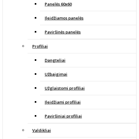
Panelės 60x60
Įleidžiamos panelės
Paviršinės panelės
Profiliai
Dangteliai
Užbaigimai
Užglaistomi profiliai
Įleidžiami profiliai
Paviršiniai profiliai
Valdikliai