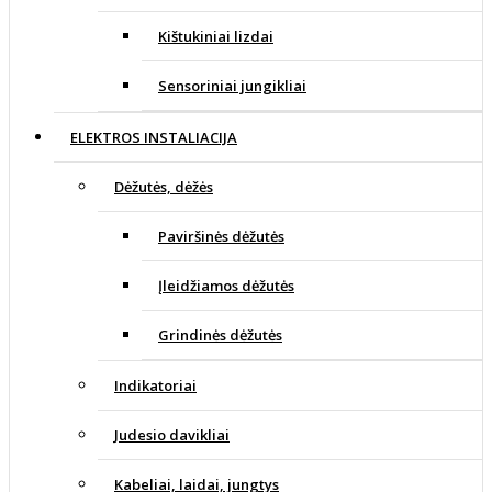
Kištukiniai lizdai
Sensoriniai jungikliai
ELEKTROS INSTALIACIJA
Dėžutės, dėžės
Paviršinės dėžutės
Įleidžiamos dėžutės
Grindinės dėžutės
Indikatoriai
Judesio davikliai
Kabeliai, laidai, jungtys