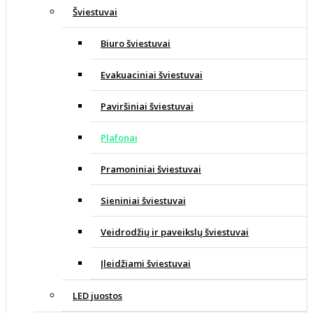
Šviestuvai
Biuro šviestuvai
Evakuaciniai šviestuvai
Paviršiniai šviestuvai
Plafonai
Pramoniniai šviestuvai
Sieniniai šviestuvai
Veidrodžių ir paveikslų šviestuvai
Įleidžiami šviestuvai
LED juostos