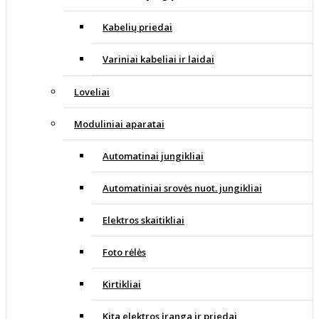
Kabelių priedai
Variniai kabeliai ir laidai
Loveliai
Moduliniai aparatai
Automatinai jungikliai
Automatiniai srovės nuot. jungikliai
Elektros skaitikliai
Foto rėlės
Kirtikliai
Kita elektros įranga ir priedai