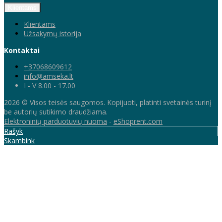
Klientams
Klientams
Užsakymų istorija
Kontaktai
+37068609612
info@amseka.lt
I - V 8.00 - 17.00
2026 © Visos teisės saugomos. Kopijuoti, platinti svetainės turinį
be autorių sutikimo draudžiama.
Elektroninių parduotuvių nuoma
-
eShoprent.com
Rašyk
Skambink