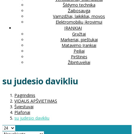
Šildymo technika
Žaibosauga
Vamzdžiai, laikikliai, movos
Elektromobilių įkrovimui
ĮRANKIAI
Grąžtai
Markeriai, pieštukai
Matavimo Įrankiai
Peiliai
Pirštinės
Žibintuvėliai
su judesio davikliu
Pagrindinis
VIDAUS APŠVIETIMAS
Šviestuvai
Plafonai
su judesio davikliu