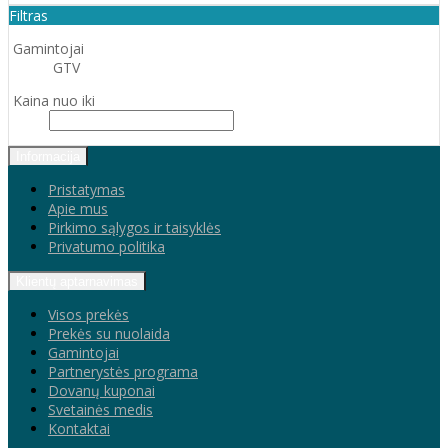
Filtras
Gamintojai
GTV
Kaina nuo iki
Informacija
Pristatymas
Apie mus
Pirkimo sąlygos ir taisyklės
Privatumo politika
Klientų aptarnavimas
Visos prekės
Prekės su nuolaida
Gamintojai
Partnerystės programa
Dovanų kuponai
Svetainės medis
Kontaktai