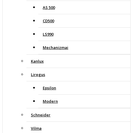
AS 500
CD500
LS990
Mechanizmai
Kanlux
Liregus
Epsilon
Modern
Schneider
Vilma