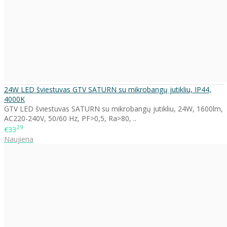
24W LED šviestuvas GTV SATURN su mikrobangų jutikliu, IP44,
4000K
GTV LED šviestuvas SATURN su mikrobangų jutikliu, 24W, 1600lm,
AC220-240V, 50/60 Hz, PF>0,5, Ra>80, ..
29
€33
Naujiena