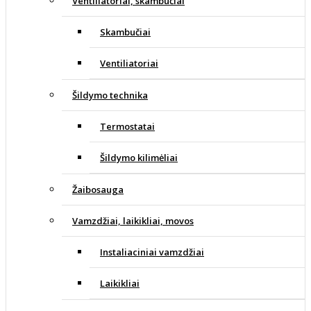
Ventiliatoriai, skambučiai
Skambučiai
Ventiliatoriai
Šildymo technika
Termostatai
Šildymo kilimėliai
Žaibosauga
Vamzdžiai, laikikliai, movos
Instaliaciniai vamzdžiai
Laikikliai