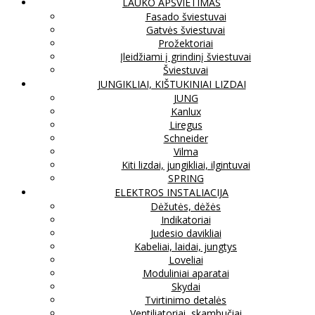
LAUKO APŠVIETIMAS
Fasado šviestuvai
Gatvės šviestuvai
Prožektoriai
Įleidžiami į grindinį šviestuvai
Šviestuvai
JUNGIKLIAI, KIŠTUKINIAI LIZDAI
JUNG
Kanlux
Liregus
Schneider
Vilma
Kiti lizdai, jungikliai, ilgintuvai
SPRING
ELEKTROS INSTALIACIJA
Dėžutės, dėžės
Indikatoriai
Judesio davikliai
Kabeliai, laidai, jungtys
Loveliai
Moduliniai aparatai
Skydai
Tvirtinimo detalės
Ventiliatoriai, skambučiai