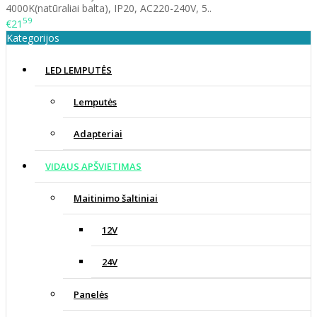
4000K(natūraliai balta), IP20, AC220-240V, 5..
59
€21
Kategorijos
LED LEMPUTĖS
Lemputės
Adapteriai
VIDAUS APŠVIETIMAS
Maitinimo šaltiniai
12V
24V
Panelės