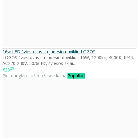
16w LED šviestuvas su judesio davikliu LOGOS
LOGOS šviestuvas su judesio davikliu , 16W, 1200lm, 4000K, IP44,
AC220-240V, 50/60Hz, šviesos sklai..
29
€23
Pirk daugiau - už mažesnę kainą!
Populiari