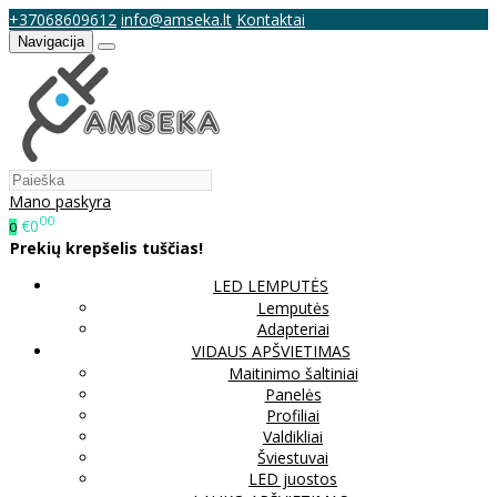
+37068609612
info@amseka.lt
Kontaktai
Navigacija
Mano paskyra
00
€0
0
Prekių krepšelis tuščias!
LED LEMPUTĖS
Lemputės
Adapteriai
VIDAUS APŠVIETIMAS
Maitinimo šaltiniai
Panelės
Profiliai
Valdikliai
Šviestuvai
LED juostos