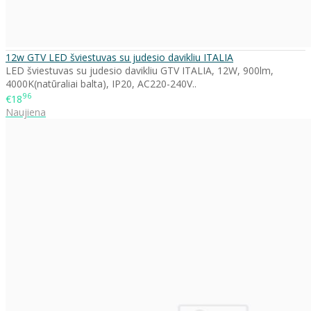
12w GTV LED šviestuvas su judesio davikliu ITALIA
LED šviestuvas su judesio davikliu GTV ITALIA, 12W, 900lm,
4000K(natūraliai balta), IP20, AC220-240V..
96
€18
Naujiena