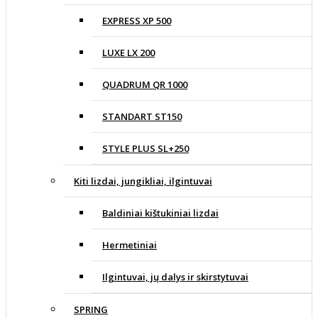
EXPRESS XP 500
LUXE LX 200
QUADRUM QR 1000
STANDART ST150
STYLE PLUS SL+250
Kiti lizdai, jungikliai, ilgintuvai
Baldiniai kištukiniai lizdai
Hermetiniai
Ilgintuvai, jų dalys ir skirstytuvai
SPRING