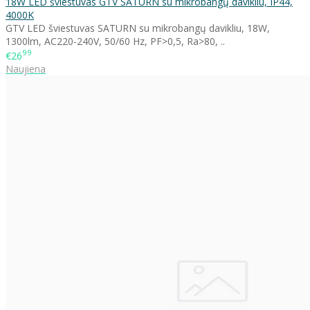
18W LED šviestuvas GTV SATURN su mikrobangų davikliu, IP44,
4000K
GTV LED šviestuvas SATURN su mikrobangų davikliu, 18W,
1300lm, AC220-240V, 50/60 Hz, PF>0,5, Ra>80, ..
99
€26
Naujiena