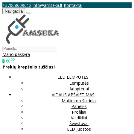
+37068609612
info@amseka.lt
Kontaktai
Navigacija
Mano paskyra
00
€0
0
Prekių krepšelis tuščias!
LED LEMPUTĖS
Lemputės
Adapteriai
VIDAUS APŠVIETIMAS
Maitinimo šaltiniai
Panelės
Profiliai
Valdikliai
Šviestuvai
LED juostos