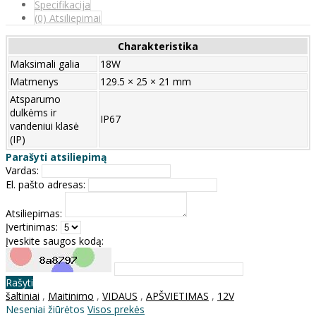
Specifikacija
(0) Atsiliepimai
Charakteristika
Maksimali galia
18W
Matmenys
129.5 × 25 × 21 mm
Atsparumo
dulkėms ir
IP67
vandeniui klasė
(IP)
Parašyti atsiliepimą
Vardas:
El. pašto adresas:
Atsiliepimas:
Įvertinimas:
Įveskite saugos kodą:
Rašyti
šaltiniai
,
Maitinimo
,
VIDAUS
,
APŠVIETIMAS
,
12V
Neseniai žiūrėtos
Visos prekės