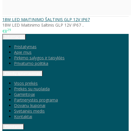
18W LED MAITINIMO ŠALTINIS GLP 12V IP67
18W LED Maitinimo šaltinis GLP 12V IP67 ..
29
€8
Informacija
Pristatymas
Apie mus
Pirkimo sąlygos ir taisyklės
Privatumo politika
Klientų aptarnavimas
Visos prekės
Prekės su nuolaida
Gamintojai
Partnerystės programa
Dovanų kuponai
Svetainės medis
Kontaktai
Klientams