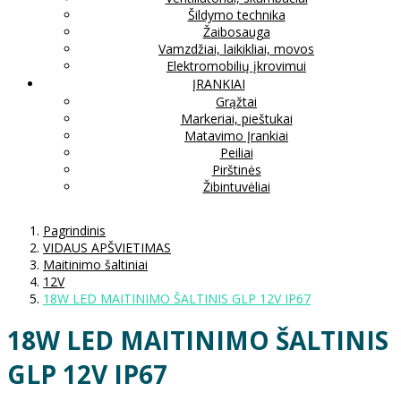
Šildymo technika
Žaibosauga
Vamzdžiai, laikikliai, movos
Elektromobilių įkrovimui
ĮRANKIAI
Grąžtai
Markeriai, pieštukai
Matavimo Įrankiai
Peiliai
Pirštinės
Žibintuvėliai
Pagrindinis
VIDAUS APŠVIETIMAS
Maitinimo šaltiniai
12V
18W LED MAITINIMO ŠALTINIS GLP 12V IP67
18W LED MAITINIMO ŠALTINIS
GLP 12V IP67