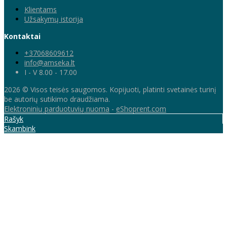
Klientams
Užsakymų istorija
Kontaktai
+37068609612
info@amseka.lt
I - V 8.00 - 17.00
2026 © Visos teisės saugomos. Kopijuoti, platinti svetainės turinį
be autorių sutikimo draudžiama.
Elektroninių parduotuvių nuoma
-
eShoprent.com
Rašyk
Skambink