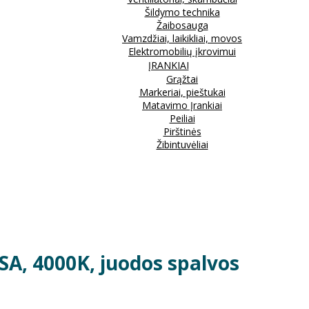
Šildymo technika
Žaibosauga
Vamzdžiai, laikikliai, movos
Elektromobilių įkrovimui
ĮRANKIAI
Grąžtai
Markeriai, pieštukai
Matavimo Įrankiai
Peiliai
Pirštinės
Žibintuvėliai
A, 4000K, juodos spalvos