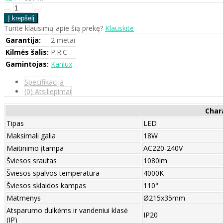
Turite klausimų apie šią prekę?
Klauskite
Garantija:
2 metai
Kilmės šalis:
P.R.C
Gamintojas:
Kanlux
Specifikacija
(0) Atsiliepimai
Char
Tipas
LED
Maksimali galia
18W
Maitinimo įtampa
AC220-240V
Šviesos srautas
1080lm
Šviesos spalvos temperatūra
4000K
Šviesos sklaidos kampas
110°
Matmenys
Ø215x35mm
Atsparumo dulkėms ir vandeniui klasė
IP20
(IP)