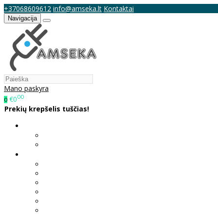
+37068609612
info@amseka.lt
Kontaktai
Navigacija
Mano paskyra
00
€0
0
Prekių krepšelis tuščias!