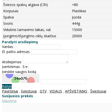
Šviesos spalvų atgava (CRI)
>80
Korpusas
Plastikas
Spalva
Juoda
Svoris
444g
Vidutinis tarnavimo laikas, val.
15000
Įjungimo/išjungimo ciklų skaičius
20000
Parašyti atsiliepimą
Vardas:
El. pašto adresas:
Atsiliepimas:
Įvertinimas:
Įveskite saugos kodą:
Rašyti
Paviršiniai
,
šviestuvai
,
GTV
,
VIDAUS
,
APŠVIETIMAS
,
Šviestuvai
Susijusios prekės
Naujiena