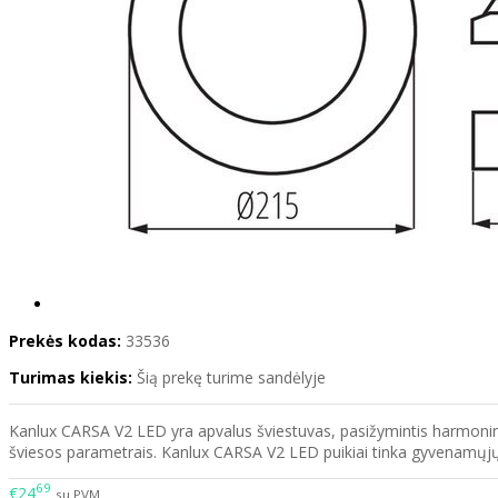
Prekės kodas:
33536
Turimas kiekis:
Šią prekę turime sandėlyje
Kanlux CARSA V2 LED yra apvalus šviestuvas, pasižymintis harmoningu L
šviesos parametrais. Kanlux CARSA V2 LED puikiai tinka gyvenamųjų 
69
€24
su PVM