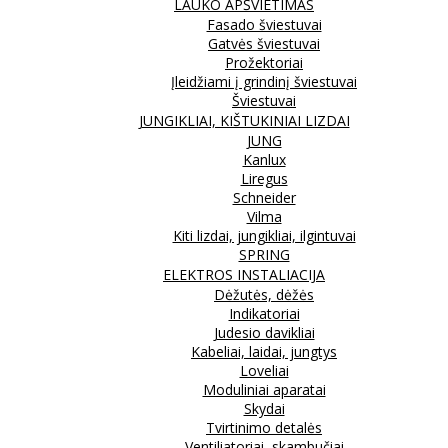
LAUKO APŠVIETIMAS
Fasado šviestuvai
Gatvės šviestuvai
Prožektoriai
Įleidžiami į grindinį šviestuvai
Šviestuvai
JUNGIKLIAI, KIŠTUKINIAI LIZDAI
JUNG
Kanlux
Liregus
Schneider
Vilma
Kiti lizdai, jungikliai, ilgintuvai
SPRING
ELEKTROS INSTALIACIJA
Dėžutės, dėžės
Indikatoriai
Judesio davikliai
Kabeliai, laidai, jungtys
Loveliai
Moduliniai aparatai
Skydai
Tvirtinimo detalės
Ventiliatoriai, skambučiai