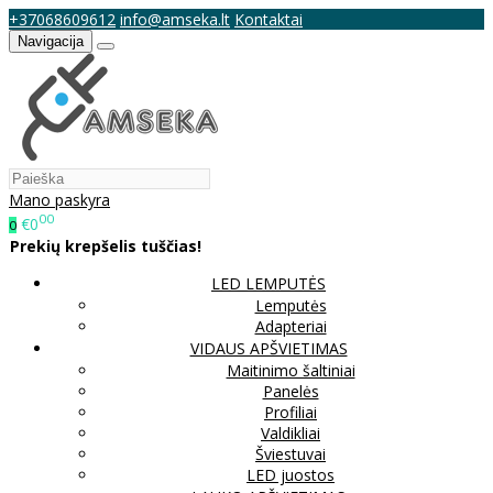
+37068609612
info@amseka.lt
Kontaktai
Navigacija
Mano paskyra
00
€0
0
Prekių krepšelis tuščias!
LED LEMPUTĖS
Lemputės
Adapteriai
VIDAUS APŠVIETIMAS
Maitinimo šaltiniai
Panelės
Profiliai
Valdikliai
Šviestuvai
LED juostos