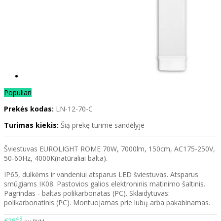
Populiari
Prekės kodas:
LN-12-70-C
Turimas kiekis:
Šią prekę turime sandėlyje
Šviestuvas EUROLIGHT ROME 70W, 7000lm, 150cm, AC175-250V,
50-60Hz, 4000K(natūraliai balta).
IP65, dulkėms ir vandeniui atsparus LED šviestuvas. Atsparus
smūgiams IK08. Pastovios galios elektroninis matinimo šaltinis.
Pagrindas - baltas polikarbonatas (PC). Sklaidytuvas:
polikarbonatinis (PC). Montuojamas prie lubų arba pakabinamas.
49
€28