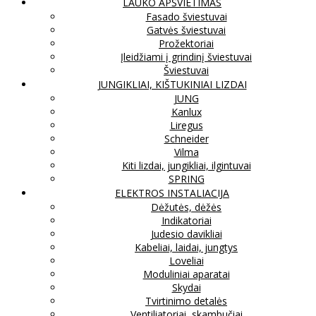
LAUKO APŠVIETIMAS
Fasado šviestuvai
Gatvės šviestuvai
Prožektoriai
Įleidžiami į grindinį šviestuvai
Šviestuvai
JUNGIKLIAI, KIŠTUKINIAI LIZDAI
JUNG
Kanlux
Liregus
Schneider
Vilma
Kiti lizdai, jungikliai, ilgintuvai
SPRING
ELEKTROS INSTALIACIJA
Dėžutės, dėžės
Indikatoriai
Judesio davikliai
Kabeliai, laidai, jungtys
Loveliai
Moduliniai aparatai
Skydai
Tvirtinimo detalės
Ventiliatoriai, skambučiai