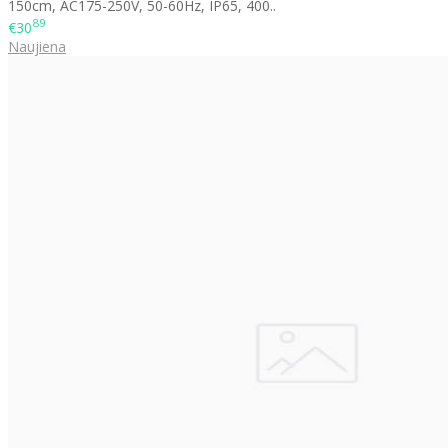
150cm, AC175-250V, 50-60Hz, IP65, 400..
89
€30
Naujiena