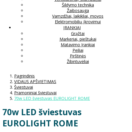
Šildymo technika
Žaibosauga
Vamzdžiai, laikikliai, movos
Elektromobilių įkrovimui
ĮRANKIAI
Grąžtai
Markeriai, pieštukai
Matavimo Įrankiai
Peiliai
Pirštinės
Žibintuvėliai
Pagrindinis
VIDAUS APŠVIETIMAS
Šviestuvai
Pramoniniai šviestuvai
70w LED šviestuvas EUROLIGHT ROME
70w LED šviestuvas
EUROLIGHT ROME