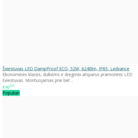
Šviestuvas LED DampProof ECO, 52W, 6240lm, IP65, Ledvance
Ekonominės klasės, dulkėms ir drėgmei atsparus pramoninis LED
šviestuvas. Montuojamas prie bet ..
99
€40
Populiari