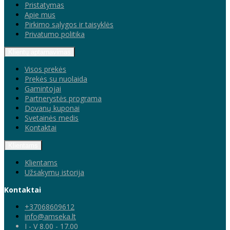
Pristatymas
Apie mus
Pirkimo sąlygos ir taisyklės
Privatumo politika
Klientų aptarnavimas
Visos prekės
Prekės su nuolaida
Gamintojai
Partnerystės programa
Dovanų kuponai
Svetainės medis
Kontaktai
Klientams
Klientams
Užsakymų istorija
Kontaktai
+37068609612
info@amseka.lt
I - V 8.00 - 17.00