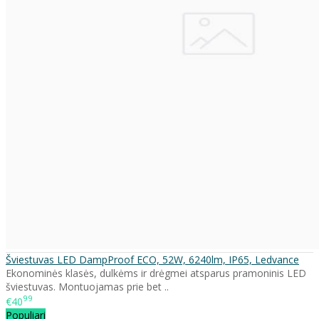
Šviestuvas LED DampProof ECO, 52W, 6240lm, IP65, Ledvance
Ekonominės klasės, dulkėms ir drėgmei atsparus pramoninis LED
šviestuvas. Montuojamas prie bet ..
99
€40
Populiari