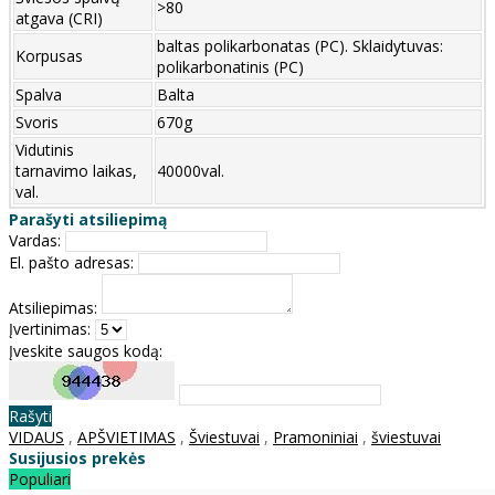
>80
atgava (CRI)
baltas polikarbonatas (PC). Sklaidytuvas:
Korpusas
polikarbonatinis (PC)
Spalva
Balta
Svoris
670g
Vidutinis
tarnavimo laikas,
40000val.
val.
Parašyti atsiliepimą
Vardas:
El. pašto adresas:
Atsiliepimas:
Įvertinimas:
Įveskite saugos kodą:
Rašyti
VIDAUS
,
APŠVIETIMAS
,
Šviestuvai
,
Pramoniniai
,
šviestuvai
Susijusios prekės
Populiari