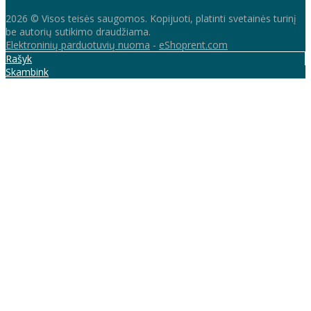
2026 © Visos teisės saugomos. Kopijuoti, platinti svetainės turinį
be autorių sutikimo draudžiama.
Elektroninių parduotuvių nuoma
-
eShoprent.com
Rašyk
Skambink