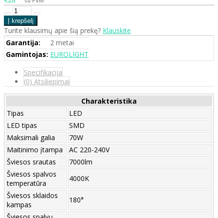
su PVM
Turite klausimų apie šią prekę?
Klauskite
Garantija:
2 metai
Gamintojas:
EUROLIGHT
Specifikacija
(0) Atsiliepimai
Charakteristika
Tipas
LED
LED tipas
SMD
Maksimali galia
70W
Maitinimo įtampa
AC 220-240V
Šviesos srautas
7000lm
Šviesos spalvos
4000K
temperatūra
Šviesos sklaidos
180°
kampas
Šviesos spalvų