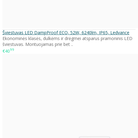
Šviestuvas LED DampProof ECO, 52W, 6240lm, IP65, Ledvance
Ekonominės klasės, dulkėms ir drėgmei atsparus pramoninis LED
šviestuvas. Montuojamas prie bet ..
99
€40