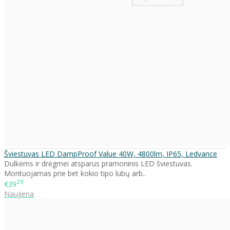
Šviestuvas LED DampProof Value 40W, 4800lm, IP65, Ledvance
Dulkėms ir drėgmei atsparus pramoninis LED šviestuvas.
Montuojamas prie bet kokio tipo lubų arb..
29
€39
Naujiena