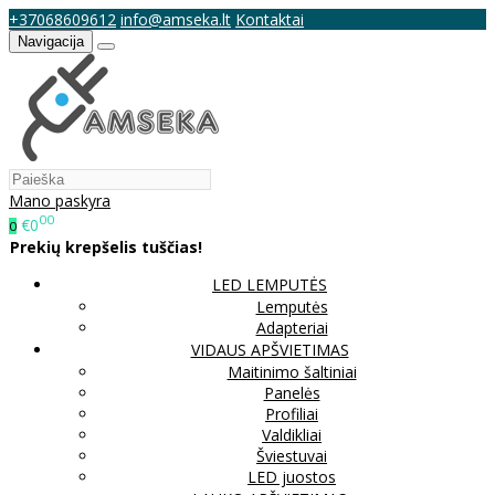
+37068609612
info@amseka.lt
Kontaktai
Navigacija
Mano paskyra
00
€0
0
Prekių krepšelis tuščias!
LED LEMPUTĖS
Lemputės
Adapteriai
VIDAUS APŠVIETIMAS
Maitinimo šaltiniai
Panelės
Profiliai
Valdikliai
Šviestuvai
LED juostos