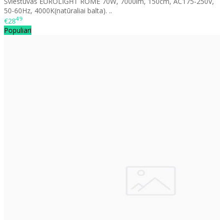
Šviestuvas EUROLIGHT ROME 70W, 7000lm, 150cm, AC175-250V,
50-60Hz, 4000K(natūraliai balta). ..
49
€28
Populiari