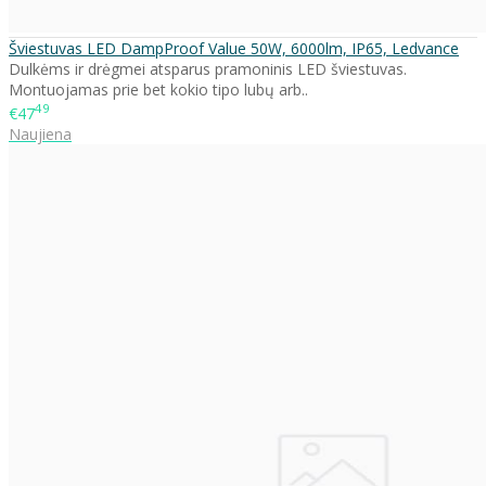
Šviestuvas LED DampProof Value 50W, 6000lm, IP65, Ledvance
Dulkėms ir drėgmei atsparus pramoninis LED šviestuvas.
Montuojamas prie bet kokio tipo lubų arb..
49
€47
Naujiena