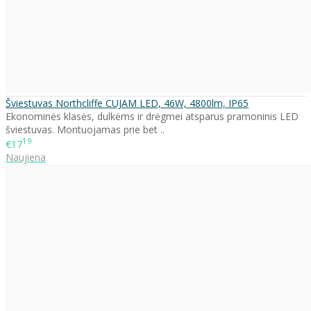
Šviestuvas Northcliffe CUJAM LED, 46W, 4800lm, IP65
Ekonominės klasės, dulkėms ir drėgmei atsparus pramoninis LED
šviestuvas. Montuojamas prie bet ..
19
€17
Naujiena