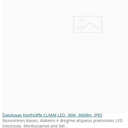
Šviestuvas Northcliffe CUJAM LED, 36W, 3600lm, IP65
Ekonominės klasės, dulkėms ir drėgmei atsparus pramoninis LED
šviestuvas. Montuojamas prie bet ..