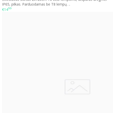
IP65, pilkas. Parduodamas be T8 lempų. ..
99
€14