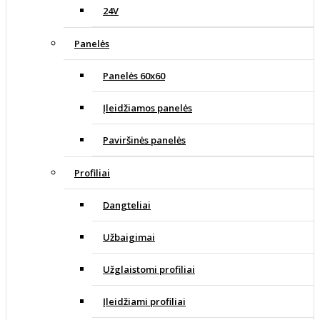
24V
Panelės
Panelės 60x60
Įleidžiamos panelės
Paviršinės panelės
Profiliai
Dangteliai
Užbaigimai
Užglaistomi profiliai
Įleidžiami profiliai