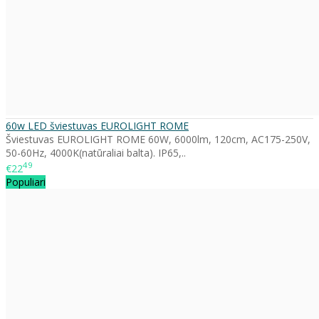
60w LED šviestuvas EUROLIGHT ROME
Šviestuvas EUROLIGHT ROME 60W, 6000lm, 120cm, AC175-250V,
50-60Hz, 4000K(natūraliai balta). IP65,..
49
€22
Populiari