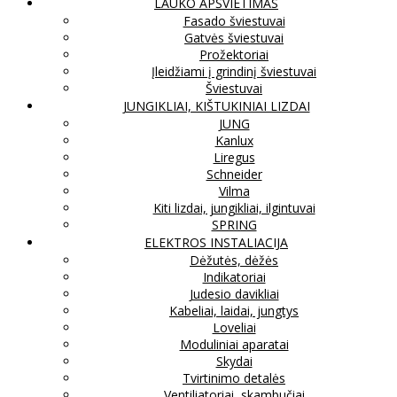
LAUKO APŠVIETIMAS
Fasado šviestuvai
Gatvės šviestuvai
Prožektoriai
Įleidžiami į grindinį šviestuvai
Šviestuvai
JUNGIKLIAI, KIŠTUKINIAI LIZDAI
JUNG
Kanlux
Liregus
Schneider
Vilma
Kiti lizdai, jungikliai, ilgintuvai
SPRING
ELEKTROS INSTALIACIJA
Dėžutės, dėžės
Indikatoriai
Judesio davikliai
Kabeliai, laidai, jungtys
Loveliai
Moduliniai aparatai
Skydai
Tvirtinimo detalės
Ventiliatoriai, skambučiai