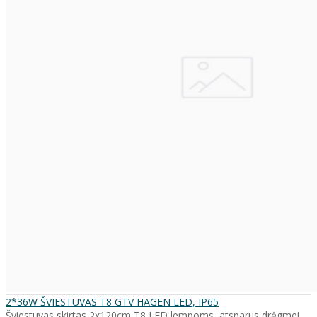
2*36W ŠVIESTUVAS T8 GTV HAGEN LED, IP65
Šviestuvas skirtas 2x120cm T8 LED lempoms, atsparus drėgmei