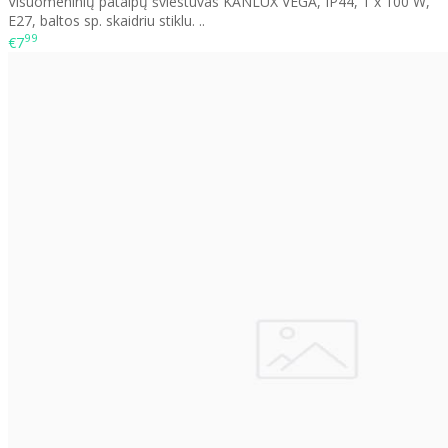
Visuomeninių patalpų šviestuvas KANLUX VEGA, IP44, 1 x 100 W,
E27, baltos sp. skaidriu stiklu. ..
99
€7