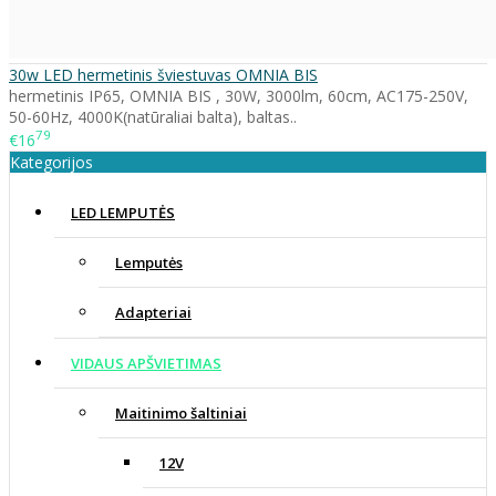
30w LED hermetinis šviestuvas OMNIA BIS
hermetinis IP65, OMNIA BIS , 30W, 3000lm, 60cm, AC175-250V,
50-60Hz, 4000K(natūraliai balta), baltas..
79
€16
Kategorijos
LED LEMPUTĖS
Lemputės
Adapteriai
VIDAUS APŠVIETIMAS
Maitinimo šaltiniai
12V