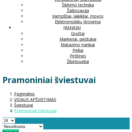
Šildymo technika
Žaibosauga
Vamzdžiai, laikikliai, movos
Elektromobilių įkrovimui
ĮRANKIAI
Grąžtai
Markeriai, pieštukai
Matavimo Įrankiai
Peiliai
Pirštinės
Žibintuvėliai
Pramoniniai šviestuvai
Pagrindinis
VIDAUS APŠVIETIMAS
Šviestuvai
Pramoniniai šviestuvai