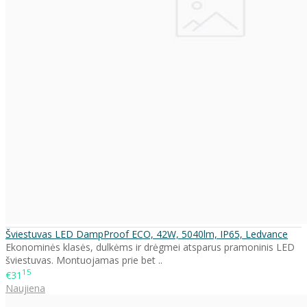
Šviestuvas LED DampProof ECO, 42W, 5040lm, IP65, Ledvance
Ekonominės klasės, dulkėms ir drėgmei atsparus pramoninis LED
šviestuvas. Montuojamas prie bet ..
15
€31
Naujiena