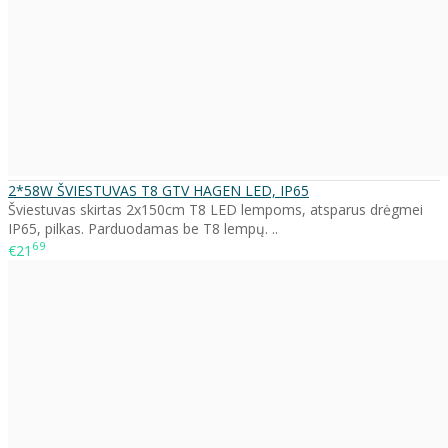
2*58W ŠVIESTUVAS T8 GTV HAGEN LED, IP65
Šviestuvas skirtas 2x150cm T8 LED lempoms, atsparus drėgmei
IP65, pilkas. Parduodamas be T8 lempų. ..
69
€21