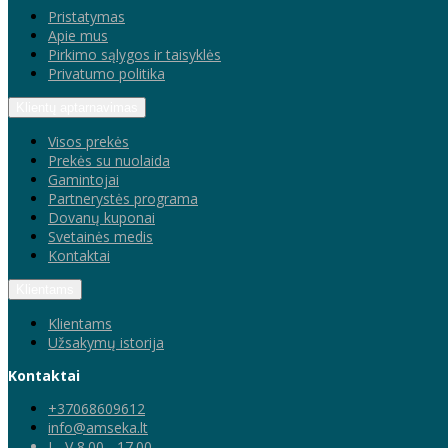
Pristatymas
Apie mus
Pirkimo sąlygos ir taisyklės
Privatumo politika
Klientų aptarnavimas
Visos prekės
Prekės su nuolaida
Gamintojai
Partnerystės programa
Dovanų kuponai
Svetainės medis
Kontaktai
Klientams
Klientams
Užsakymų istorija
Kontaktai
+37068609612
info@amseka.lt
I - V 8.00 - 17.00