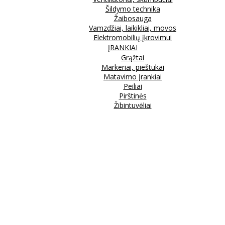
Šildymo technika
Žaibosauga
Vamzdžiai, laikikliai, movos
Elektromobilių įkrovimui
ĮRANKIAI
Grąžtai
Markeriai, pieštukai
Matavimo Įrankiai
Peiliai
Pirštinės
Žibintuvėliai