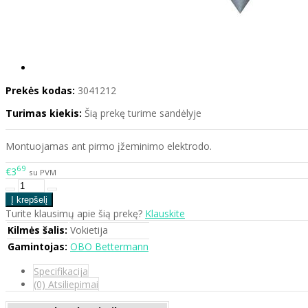
Prekės kodas:
3041212
Turimas kiekis:
Šią prekę turime sandėlyje
Montuojamas ant pirmo įžeminimo elektrodo.
69
€3
su PVM
Turite klausimų apie šią prekę?
Klauskite
Kilmės šalis:
Vokietija
Gamintojas:
OBO Bettermann
Specifikacija
(0) Atsiliepimai