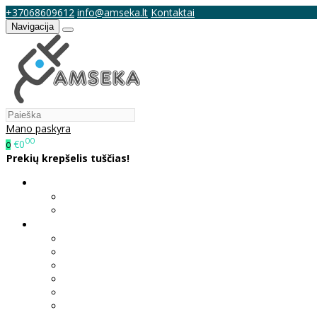
+37068609612
info@amseka.lt
Kontaktai
Navigacija
Mano paskyra
00
€0
0
Prekių krepšelis tuščias!