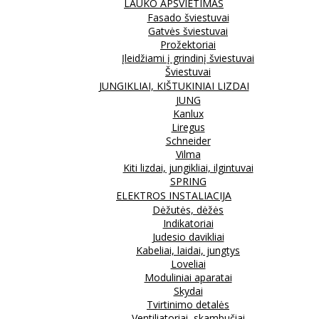
LAUKO APŠVIETIMAS
Fasado šviestuvai
Gatvės šviestuvai
Prožektoriai
Įleidžiami į grindinį šviestuvai
Šviestuvai
JUNGIKLIAI, KIŠTUKINIAI LIZDAI
JUNG
Kanlux
Liregus
Schneider
Vilma
Kiti lizdai, jungikliai, ilgintuvai
SPRING
ELEKTROS INSTALIACIJA
Dėžutės, dėžės
Indikatoriai
Judesio davikliai
Kabeliai, laidai, jungtys
Loveliai
Moduliniai aparatai
Skydai
Tvirtinimo detalės
Ventiliatoriai, skambučiai