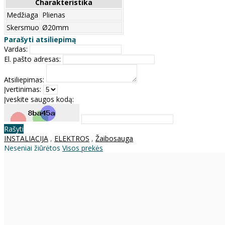
Charakteristika
Medžiaga
Plienas
Skersmuo
Ø20mm
Parašyti atsiliepimą
Vardas:
El. pašto adresas:
Atsiliepimas:
Įvertinimas:
Įveskite saugos kodą:
Rašyti
INSTALIACIJA
,
ELEKTROS
,
Žaibosauga
Neseniai žiūrėtos
Visos prekės