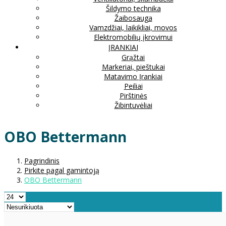
Šildymo technika
Žaibosauga
Vamzdžiai, laikikliai, movos
Elektromobilių įkrovimui
ĮRANKIAI
Grąžtai
Markeriai, pieštukai
Matavimo Įrankiai
Peiliai
Pirštinės
Žibintuvėliai
OBO Bettermann
Pagrindinis
Pirkite pagal gamintoją
OBO Bettermann