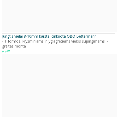
Jungtis vielai 8-10mm karštai cinkuota OBO Bettermann
• T formos, kryžminiams ir lygiagretiems vielos sujungimams •
greitas monta..
29
€3