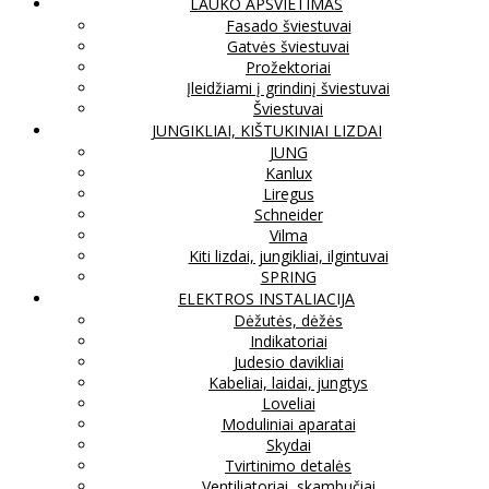
LAUKO APŠVIETIMAS
Fasado šviestuvai
Gatvės šviestuvai
Prožektoriai
Įleidžiami į grindinį šviestuvai
Šviestuvai
JUNGIKLIAI, KIŠTUKINIAI LIZDAI
JUNG
Kanlux
Liregus
Schneider
Vilma
Kiti lizdai, jungikliai, ilgintuvai
SPRING
ELEKTROS INSTALIACIJA
Dėžutės, dėžės
Indikatoriai
Judesio davikliai
Kabeliai, laidai, jungtys
Loveliai
Moduliniai aparatai
Skydai
Tvirtinimo detalės
Ventiliatoriai, skambučiai