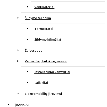
Ventiliatoriai
Šildymo technika
Termostatai
Šildymo kilimėliai
Žaibosauga
Vamzdžiai, laikikliai, movos
Instaliaciniai vamzdžiai
Laikikliai
Elektromobilių įkrovimui
ĮRANKIAI