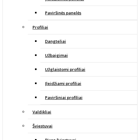
Paviršinės panelės
Profiliai
Dangteliai
Užbaigimai
Užglaistomi profiliai
Įleidžiami profiliai
Paviršiniai profiliai
Valdikliai
Šviestuvai
Biuro šviestuvai