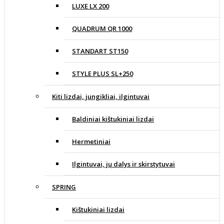
LUXE LX 200
QUADRUM QR 1000
STANDART ST150
STYLE PLUS SL+250
Kiti lizdai, jungikliai, ilgintuvai
Baldiniai kištukiniai lizdai
Hermetiniai
Ilgintuvai, jų dalys ir skirstytuvai
SPRING
Kištukiniai lizdai