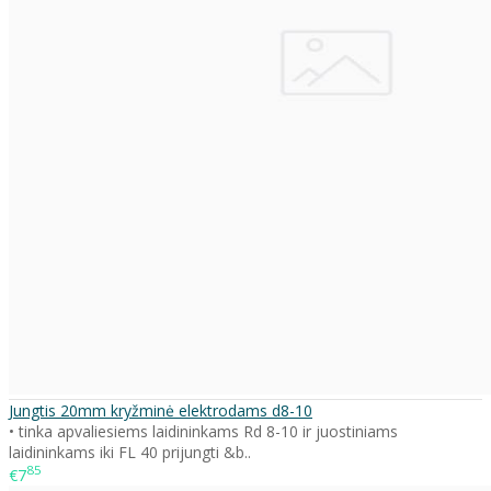
Jungtis 20mm kryžminė elektrodams d8-10
• tinka apvaliesiems laidininkams Rd 8-10 ir juostiniams
laidininkams iki FL 40 prijungti &b..
85
€7