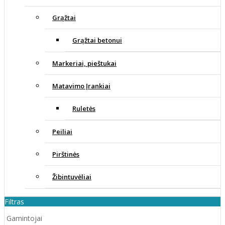
Grąžtai
Grąžtai betonui
Markeriai, pieštukai
Matavimo Įrankiai
Ruletės
Peiliai
Pirštinės
Žibintuvėliai
Filtras
Gamintojai