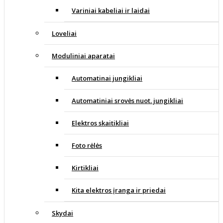
Variniai kabeliai ir laidai
Loveliai
Moduliniai aparatai
Automatinai jungikliai
Automatiniai srovės nuot. jungikliai
Elektros skaitikliai
Foto rėlės
Kirtikliai
Kita elektros įranga ir priedai
Skydai