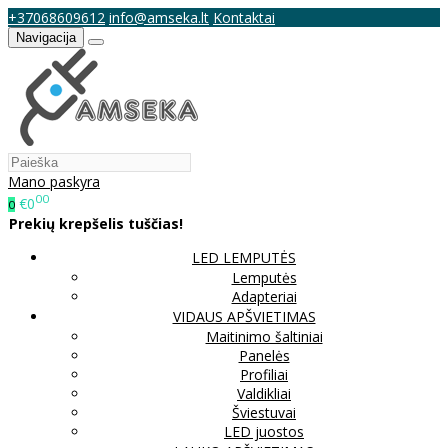
+37068609612
info@amseka.lt
Kontaktai
Navigacija
Mano paskyra
00
€0
0
Prekių krepšelis tuščias!
LED LEMPUTĖS
Lemputės
Adapteriai
VIDAUS APŠVIETIMAS
Maitinimo šaltiniai
Panelės
Profiliai
Valdikliai
Šviestuvai
LED juostos