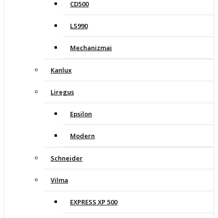
CD500
LS990
Mechanizmai
Kanlux
Liregus
Epsilon
Modern
Schneider
Vilma
EXPRESS XP 500