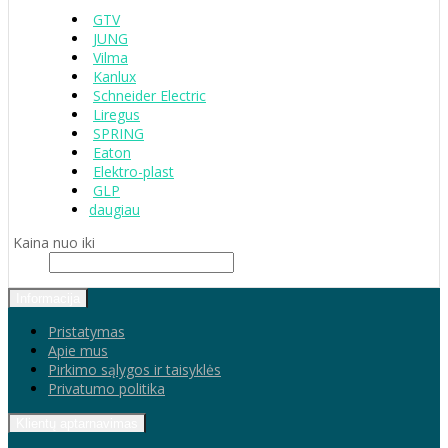
GTV
JUNG
Vilma
Kanlux
Schneider Electric
Liregus
SPRING
Eaton
Elektro-plast
GLP
daugiau
Kaina nuo iki
Informacija
Pristatymas
Apie mus
Pirkimo sąlygos ir taisyklės
Privatumo politika
Klientų aptarnavimas