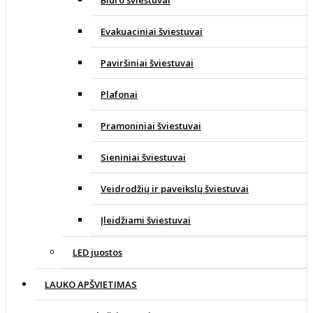
Evakuaciniai šviestuvai
Paviršiniai šviestuvai
Plafonai
Pramoniniai šviestuvai
Sieniniai šviestuvai
Veidrodžių ir paveikslų šviestuvai
Įleidžiami šviestuvai
LED juostos
LAUKO APŠVIETIMAS