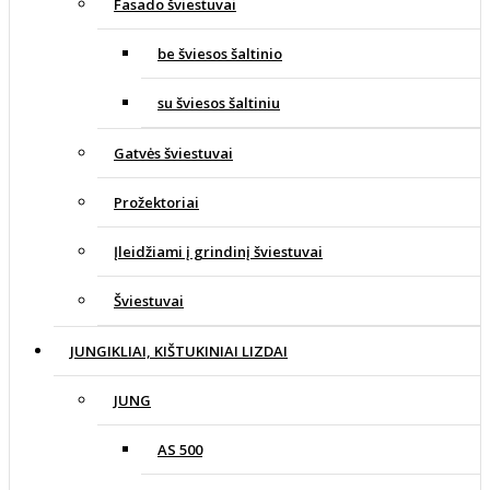
Fasado šviestuvai
be šviesos šaltinio
su šviesos šaltiniu
Gatvės šviestuvai
Prožektoriai
Įleidžiami į grindinį šviestuvai
Šviestuvai
JUNGIKLIAI, KIŠTUKINIAI LIZDAI
JUNG
AS 500