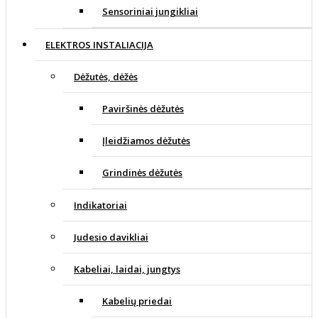
Sensoriniai jungikliai
ELEKTROS INSTALIACIJA
Dėžutės, dėžės
Paviršinės dėžutės
Įleidžiamos dėžutės
Grindinės dėžutės
Indikatoriai
Judesio davikliai
Kabeliai, laidai, jungtys
Kabelių priedai