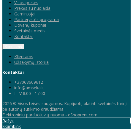
Visos prekės
Prekės su nuolaida
Gamintojai
Partnerystės programa
Dovanų kuponai
Svetainės medis
Kontaktai
Klientams
Klientams
Užsakymų istorija
Kontaktai
+37068609612
info@amseka.lt
I - V 8.00 - 17.00
2026 © Visos teisės saugomos. Kopijuoti, platinti svetainės turinį
be autorių sutikimo draudžiama.
Elektroninių parduotuvių nuoma
-
eShoprent.com
Rašyk
Skambink