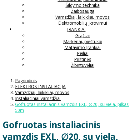
Šildymo technika
Žaibosauga
Vamzdžiai, laikikliai, movos
Elektromobilių įkrovimui
ĮRANKIAI
Grąžtai
Markeriai, pieštukai
Matavimo Įrankiai
Peiliai
Pirštinės
Žibintuvėliai
Pagrindinis
ELEKTROS INSTALIACIJA
Vamzdžiai, laikikliai, movos
Instaliaciniai vamzdžiai
Gofruotas instaliacinis vamzdis EXL, ∅20, su viela, pilkas
50m
Gofruotas instaliacinis
vamzdis EXL, ∅20, su viela,