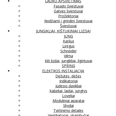
LAUKO APŠVIETIMAS
Fasado šviestuvai
Gatvės šviestuvai
Prožektoriai
Įleidžiami į grindinį šviestuvai
Šviestuvai
JUNGIKLIAI, KIŠTUKINIAI LIZDAI
JUNG
Kanlux
Liregus
Schneider
Vilma
Kiti lizdai, jungikliai, ilgintuvai
SPRING
ELEKTROS INSTALIACIJA
Dėžutės, dėžės
Indikatoriai
Judesio davikliai
Kabeliai, laidai, jungtys
Loveliai
Moduliniai aparatai
Skydai
Tvirtinimo detalės
Ventiliatoriai, skambučiai