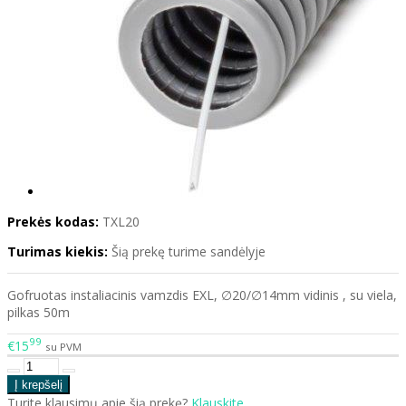
Prekės kodas:
TXL20
Turimas kiekis:
Šią prekę turime sandėlyje
Gofruotas instaliacinis vamzdis EXL, ∅20/∅14mm vidinis , su viela,
pilkas 50m
99
€15
su PVM
Turite klausimų apie šią prekę?
Klauskite