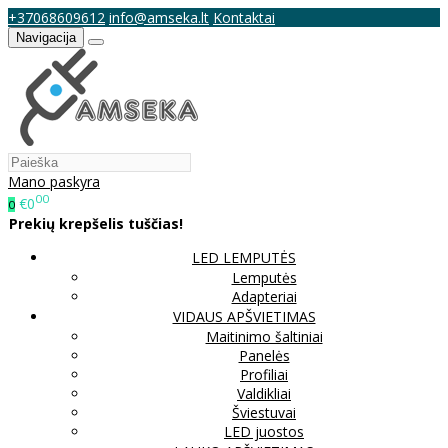
+37068609612
info@amseka.lt
Kontaktai
Navigacija
Mano paskyra
00
€0
0
Prekių krepšelis tuščias!
LED LEMPUTĖS
Lemputės
Adapteriai
VIDAUS APŠVIETIMAS
Maitinimo šaltiniai
Panelės
Profiliai
Valdikliai
Šviestuvai
LED juostos