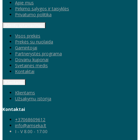
Apie mus
Pirkimo sąlygos ir taisyklės
Privatumo politika
Klientų aptarnavimas
Visos prekės
Prekės su nuolaida
Gamintojai
Partnerystės programa
Dovanų kuponai
Svetainės medis
Kontaktai
Klientams
Klientams
Užsakymų istorija
Kontaktai
+37068609612
info@amseka.lt
I - V 8.00 - 17.00