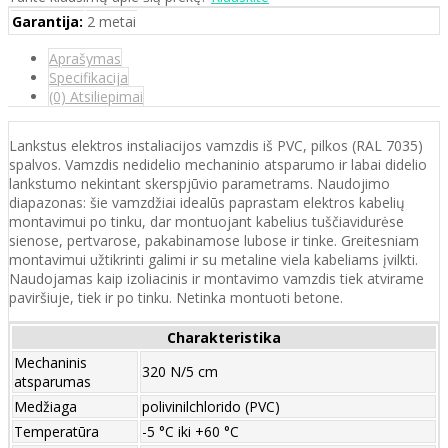
Garantija:
2 metai
Aprašymas
Specifikacija
(0) Atsiliepimai
Lankstus elektros instaliacijos vamzdis iš PVC, pilkos (RAL 7035)
spalvos. Vamzdis nedidelio mechaninio atsparumo ir labai didelio
lankstumo nekintant skerspjūvio parametrams. Naudojimo
diapazonas: šie vamzdžiai idealūs paprastam elektros kabelių
montavimui po tinku, dar montuojant kabelius tuščiavidurėse
sienose, pertvarose, pakabinamose lubose ir tinke. Greitesniam
montavimui užtikrinti galimi ir su metaline viela kabeliams įvilkti.
Naudojamas kaip izoliacinis ir montavimo vamzdis tiek atvirame
paviršiuje, tiek ir po tinku. Netinka montuoti betone.
Charakteristika
Mechaninis
320 N/5 cm
atsparumas
Medžiaga
polivinilchlorido (PVC)
Temperatūra
-5 °C iki +60 °C