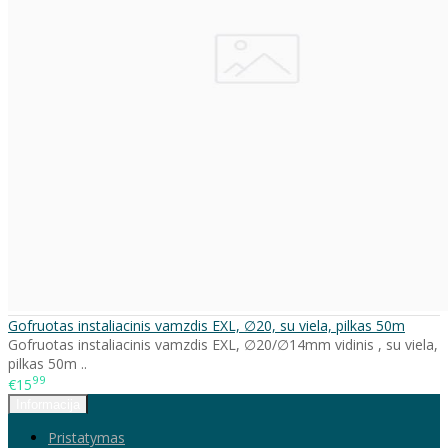
Gofruotas instaliacinis vamzdis EXL, ∅20, su viela, pilkas 50m
Gofruotas instaliacinis vamzdis EXL, ∅20/∅14mm vidinis , su viela,
pilkas 50m ..
99
€15
Informacija
Pristatymas