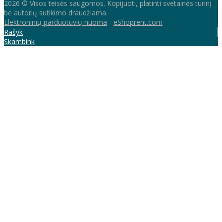
2026 © Visos teisės saugomos. Kopijuoti, platinti svetainės turinį
be autorių sutikimo draudžiama.
Elektroninių parduotuvių nuoma
-
eShoprent.com
Rašyk
Skambink