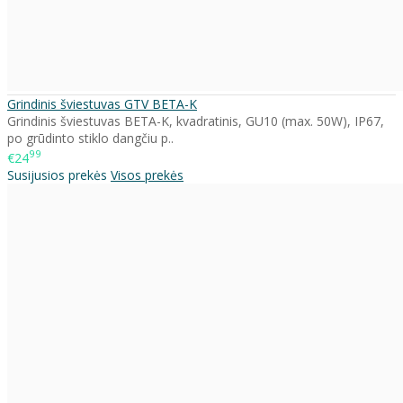
Grindinis šviestuvas GTV BETA-K
Grindinis šviestuvas BETA-K, kvadratinis, GU10 (max. 50W), IP67,
po grūdinto stiklo dangčiu p..
99
€24
Susijusios prekės
Visos prekės