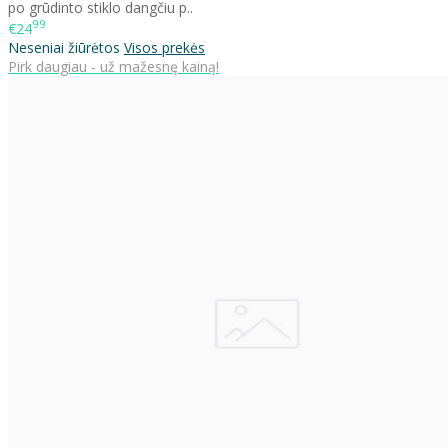
po grūdinto stiklo dangčiu p..
99
€24
Neseniai žiūrėtos
Visos prekės
Pirk daugiau - už mažesnę kainą!