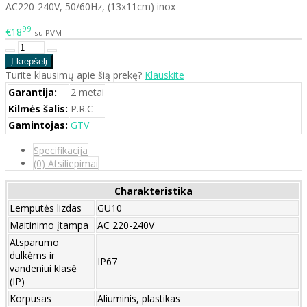
AC220-240V, 50/60Hz, (13x11cm) inox
99
€18
su PVM
Turite klausimų apie šią prekę?
Klauskite
Garantija:
2 metai
Kilmės šalis:
P.R.C
Gamintojas:
GTV
Specifikacija
(0) Atsiliepimai
Charakteristika
Lemputės lizdas
GU10
Maitinimo įtampa
AC 220-240V
Atsparumo
dulkėms ir
IP67
vandeniui klasė
(IP)
Korpusas
Aliuminis, plastikas