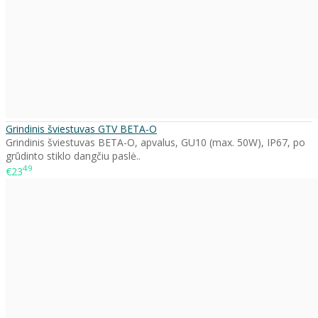
Grindinis šviestuvas GTV BETA-O
Grindinis šviestuvas BETA-O, apvalus, GU10 (max. 50W), IP67, po
grūdinto stiklo dangčiu paslė..
49
€23