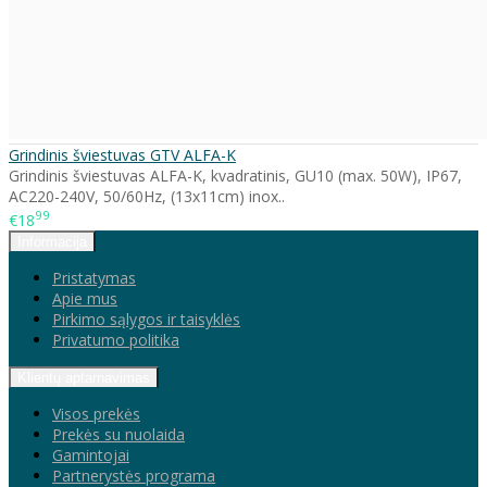
Grindinis šviestuvas GTV ALFA-K
Grindinis šviestuvas ALFA-K, kvadratinis, GU10 (max. 50W), IP67,
AC220-240V, 50/60Hz, (13x11cm) inox..
99
€18
Informacija
Pristatymas
Apie mus
Pirkimo sąlygos ir taisyklės
Privatumo politika
Klientų aptarnavimas
Visos prekės
Prekės su nuolaida
Gamintojai
Partnerystės programa