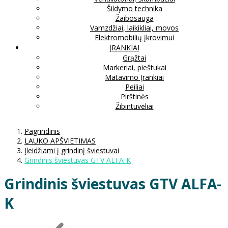
Šildymo technika
Žaibosauga
Vamzdžiai, laikikliai, movos
Elektromobilių įkrovimui
ĮRANKIAI
Grąžtai
Markeriai, pieštukai
Matavimo Įrankiai
Peiliai
Pirštinės
Žibintuvėliai
Pagrindinis
LAUKO APŠVIETIMAS
Įleidžiami į grindinį šviestuvai
Grindinis šviestuvas GTV ALFA-K
Grindinis šviestuvas GTV ALFA-
K