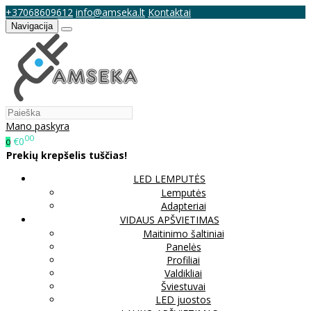
+37068609612
info@amseka.lt
Kontaktai
Navigacija
Mano paskyra
00
€0
0
Prekių krepšelis tuščias!
LED LEMPUTĖS
Lemputės
Adapteriai
VIDAUS APŠVIETIMAS
Maitinimo šaltiniai
Panelės
Profiliai
Valdikliai
Šviestuvai
LED juostos