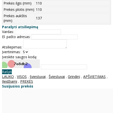
Prekės ilgis (mm)
110
Prekės plotis (mm)
110
Prekės aukštis
137
(mm)
Parašyti atsiliepimą
Vardas:
El. pašto adresas:
Atsiliepimas:
Įvertinimas:
Įveskite saugos kodą:
Rašyti
LAUKO
,
VISOS
,
šviestuvai
,
Šviestuvai
,
Grindinį
,
APŠVIETIMAS
,
Įleidžiami
,
PREKĖS
Susijusios prekės