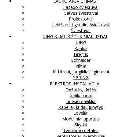
LAUKO APŠVIETIMAS
Fasado šviestuvai
Gatvės šviestuvai
Prožektoriai
Įleidžiami į grindinį šviestuvai
Šviestuvai
JUNGIKLIAI, KIŠTUKINIAI LIZDAI
JUNG
Kanlux
Liregus
Schneider
Vilma
Kiti lizdai, jungikliai, ilgintuvai
SPRING
ELEKTROS INSTALIACIJA
Dėžutės, dėžės
Indikatoriai
Judesio davikliai
Kabeliai, laidai, jungtys
Loveliai
Moduliniai aparatai
Skydai
Tvirtinimo detalės
Ventiliatoriai, skambučiai