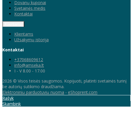
Dovanų kuponai
Svetainės medis
Kontaktai
Klientams
Klientams
Užsakymų istorija
Kontaktai
+37068609612
info@amseka.lt
I - V 8.00 - 17.00
2026 © Visos teisės saugomos. Kopijuoti, platinti svetainės turinį
be autorių sutikimo draudžiama.
Elektroninių parduotuvių nuoma
-
eShoprent.com
Rašyk
Skambink