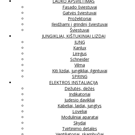
LAUKO APŠVIETIMAS
Fasado šviestuvai
Gatvės šviestuvai
Prožektoriai
Įleidžiami į grindinį šviestuvai
Šviestuvai
JUNGIKLIAI, KIŠTUKINIAI LIZDAI
JUNG
Kanlux
Liregus
Schneider
Vilma
Kiti lizdai, jungikliai, ilgintuvai
SPRING
ELEKTROS INSTALIACIJA
Dėžutės, dėžės
Indikatoriai
Judesio davikliai
Kabeliai, laidai, jungtys
Loveliai
Moduliniai aparatai
Skydai
Tvirtinimo detalės
Ventiliatoriai, skambučiai