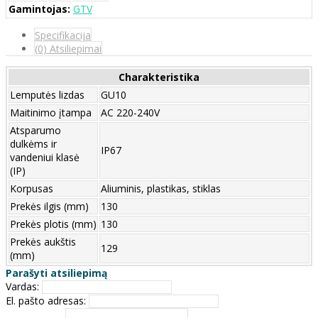
Gamintojas:
GTV
Specifikacija
(0) Atsiliepimai
Charakteristika
Lemputės lizdas
GU10
Maitinimo įtampa
AC 220-240V
Atsparumo
dulkėms ir
IP67
vandeniui klasė
(IP)
Korpusas
Aliuminis, plastikas, stiklas
Prekės ilgis (mm)
130
Prekės plotis (mm)
130
Prekės aukštis
129
(mm)
Parašyti atsiliepimą
Vardas:
El. pašto adresas: