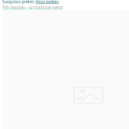
Susijusios prekės
Visos prekės
Pirk daugiau - už mažesnę kainą!