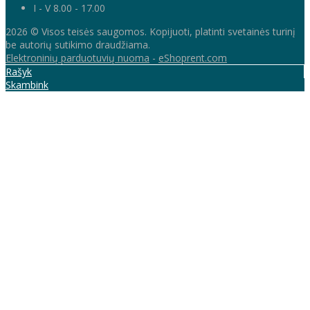
I - V 8.00 - 17.00
2026 © Visos teisės saugomos. Kopijuoti, platinti svetainės turinį
be autorių sutikimo draudžiama.
Elektroninių parduotuvių nuoma
-
eShoprent.com
Rašyk
Skambink