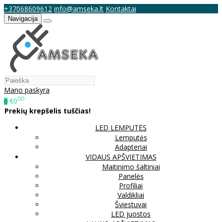
+37068609612
info@amseka.lt
Kontaktai
Navigacija
Mano paskyra
00
€0
0
Prekių krepšelis tuščias!
LED LEMPUTĖS
Lemputės
Adapteriai
VIDAUS APŠVIETIMAS
Maitinimo šaltiniai
Panelės
Profiliai
Valdikliai
Šviestuvai
LED juostos