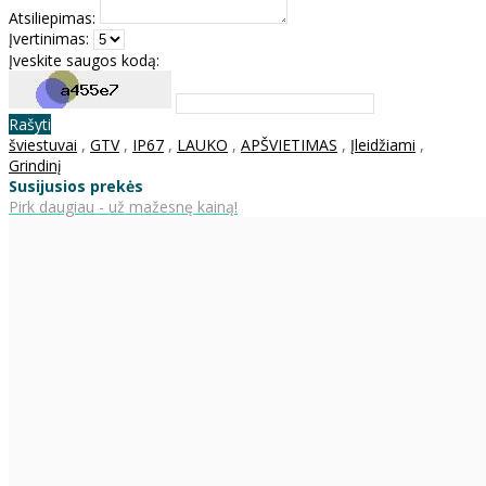
Atsiliepimas:
Įvertinimas:
Įveskite saugos kodą:
Rašyti
šviestuvai
,
GTV
,
IP67
,
LAUKO
,
APŠVIETIMAS
,
Įleidžiami
,
Grindinį
Susijusios prekės
Pirk daugiau - už mažesnę kainą!