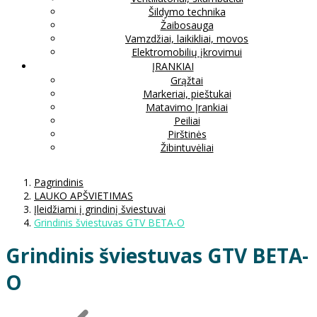
Šildymo technika
Žaibosauga
Vamzdžiai, laikikliai, movos
Elektromobilių įkrovimui
ĮRANKIAI
Grąžtai
Markeriai, pieštukai
Matavimo Įrankiai
Peiliai
Pirštinės
Žibintuvėliai
Pagrindinis
LAUKO APŠVIETIMAS
Įleidžiami į grindinį šviestuvai
Grindinis šviestuvas GTV BETA-O
Grindinis šviestuvas GTV BETA-
O