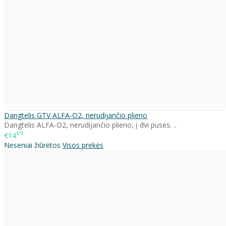
Dangtelis GTV ALFA-O2, nerudijančio plieno
Dangtelis ALFA-O2, nerudijančio plieno, į dvi puses. ..
99
€14
Neseniai žiūrėtos
Visos prekės