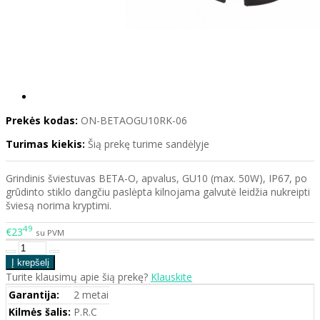
Prekės kodas:
ON-BETAOGU10RK-06
Turimas kiekis:
Šią prekę turime sandėlyje
Grindinis šviestuvas BETA-O, apvalus, GU10 (max. 50W), IP67, po
grūdinto stiklo dangčiu paslėpta kilnojama galvutė leidžia nukreipti
šviesą norima kryptimi.
49
€23
su PVM
Turite klausimų apie šią prekę?
Klauskite
Garantija:
2 metai
Kilmės šalis:
P.R.C