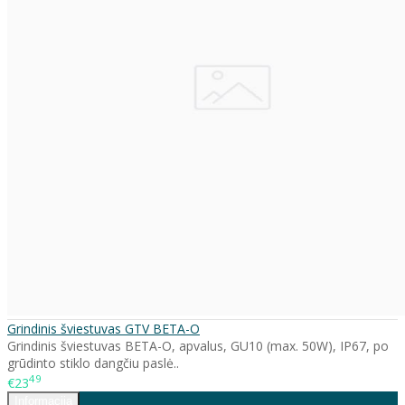
Grindinis šviestuvas GTV BETA-O
Grindinis šviestuvas BETA-O, apvalus, GU10 (max. 50W), IP67, po
grūdinto stiklo dangčiu paslė..
49
€23
Informacija