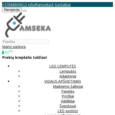
+37068609612
info@amseka.lt
Kontaktai
Navigacija
Mano paskyra
00
€0
0
Prekių krepšelis tuščias!
LED LEMPUTĖS
Lemputės
Adapteriai
VIDAUS APŠVIETIMAS
Maitinimo šaltiniai
Panelės
Profiliai
Valdikliai
Šviestuvai
LED juostos