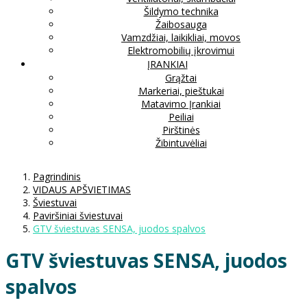
Šildymo technika
Žaibosauga
Vamzdžiai, laikikliai, movos
Elektromobilių įkrovimui
ĮRANKIAI
Grąžtai
Markeriai, pieštukai
Matavimo Įrankiai
Peiliai
Pirštinės
Žibintuvėliai
Pagrindinis
VIDAUS APŠVIETIMAS
Šviestuvai
Paviršiniai šviestuvai
GTV šviestuvas SENSA, juodos spalvos
GTV šviestuvas SENSA, juodos
spalvos