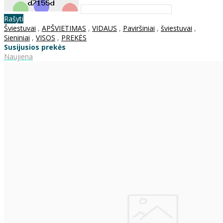
Rašyti
Šviestuvai
,
APŠVIETIMAS
,
VIDAUS
,
Paviršiniai
,
šviestuvai
,
Sieniniai
,
VISOS
,
PREKĖS
Susijusios prekės
Naujiena