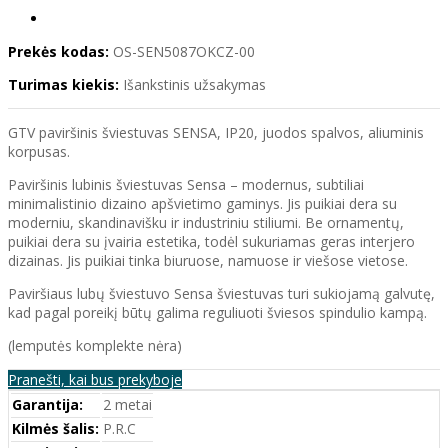
Prekės kodas:
OS-SEN5087OKCZ-00
Turimas kiekis:
Išankstinis užsakymas
GTV paviršinis šviestuvas SENSA, IP20, juodos spalvos, aliuminis
korpusas.
Paviršinis lubinis šviestuvas Sensa – modernus, subtiliai
minimalistinio dizaino apšvietimo gaminys. Jis puikiai dera su
moderniu, skandinavišku ir industriniu stiliumi. Be ornamentų,
puikiai dera su įvairia estetika, todėl sukuriamas geras interjero
dizainas. Jis puikiai tinka biuruose, namuose ir viešose vietose.
Paviršiaus lubų šviestuvo Sensa šviestuvas turi sukiojamą galvutę,
kad pagal poreikį būtų galima reguliuoti šviesos spindulio kampą.
(lemputės komplekte nėra)
Pranešti, kai bus prekyboje
Garantija:
2 metai
Kilmės šalis:
P.R.C