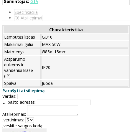
Gamintojas:
GTV
Specifikacija
(0) Atsiliepimai
Charakteristika
Lemputės lizdas
GU10
Maksimali galia
MAX 50W
Matmenys
Ø85x115mm
Atsparumo
dulkėms ir
IP20
vandeniui klasė
(IP)
Spalva
Juoda
Parašyti atsiliepimą
Vardas:
El. pašto adresas:
Atsiliepimas:
Įvertinimas:
Įveskite saugos kodą: