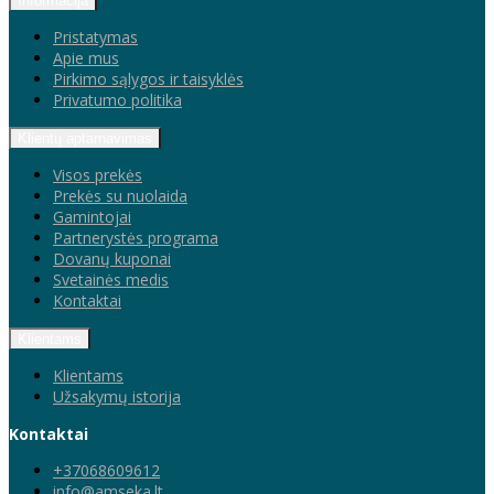
Informacija
Pristatymas
Apie mus
Pirkimo sąlygos ir taisyklės
Privatumo politika
Klientų aptarnavimas
Visos prekės
Prekės su nuolaida
Gamintojai
Partnerystės programa
Dovanų kuponai
Svetainės medis
Kontaktai
Klientams
Klientams
Užsakymų istorija
Kontaktai
+37068609612
info@amseka.lt