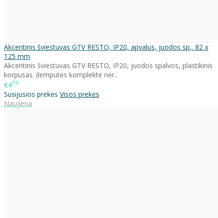
Akcentinis šviestuvas GTV RESTO, IP20, apvalus, juodos sp., 82 x
125 mm
Akcentinis šviestuvas GTV RESTO, IP20, juodos spalvos, plastikinis
korpusas. (lemputės komplekte nėr..
79
€4
Susijusios prekės
Visos prekės
Naujiena