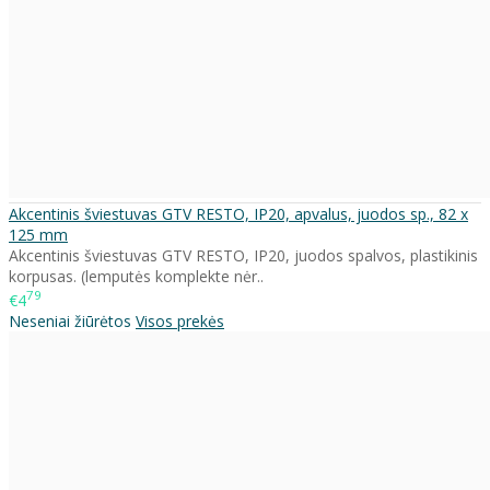
Akcentinis šviestuvas GTV RESTO, IP20, apvalus, juodos sp., 82 x
125 mm
Akcentinis šviestuvas GTV RESTO, IP20, juodos spalvos, plastikinis
korpusas. (lemputės komplekte nėr..
79
€4
Neseniai žiūrėtos
Visos prekės