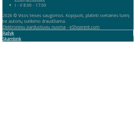
I - V 8.00 - 17.00
2026 © Visos teisės saugomos. Kopijuoti, platinti svetainės turinį
be autorių sutikimo draudžiama.
Elektroninių parduotuvių nuoma
-
eShoprent.com
Rašyk
Skambink