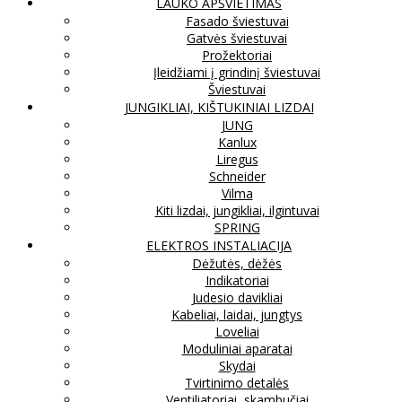
LAUKO APŠVIETIMAS
Fasado šviestuvai
Gatvės šviestuvai
Prožektoriai
Įleidžiami į grindinį šviestuvai
Šviestuvai
JUNGIKLIAI, KIŠTUKINIAI LIZDAI
JUNG
Kanlux
Liregus
Schneider
Vilma
Kiti lizdai, jungikliai, ilgintuvai
SPRING
ELEKTROS INSTALIACIJA
Dėžutės, dėžės
Indikatoriai
Judesio davikliai
Kabeliai, laidai, jungtys
Loveliai
Moduliniai aparatai
Skydai
Tvirtinimo detalės
Ventiliatoriai, skambučiai