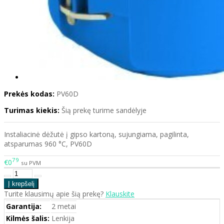
Prekės kodas:
PV60D
Turimas kiekis:
Šią prekę turime sandėlyje
Instaliacinė dėžutė į gipso kartoną, sujungiama, pagilinta,
atsparumas 960 °C, PV60D
79
€0
su PVM
Turite klausimų apie šią prekę?
Klauskite
Garantija:
2 metai
Kilmės šalis:
Lenkija