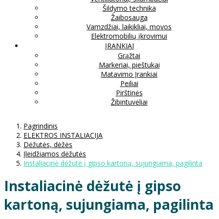
Šildymo technika
Žaibosauga
Vamzdžiai, laikikliai, movos
Elektromobilių įkrovimui
ĮRANKIAI
Grąžtai
Markeriai, pieštukai
Matavimo Įrankiai
Peiliai
Pirštinės
Žibintuvėliai
Pagrindinis
ELEKTROS INSTALIACIJA
Dėžutės, dėžės
Įleidžiamos dėžutės
Instaliacinė dėžutė į gipso kartoną, sujungiama, pagilinta
Instaliacinė dėžutė į gipso
kartoną, sujungiama, pagilinta