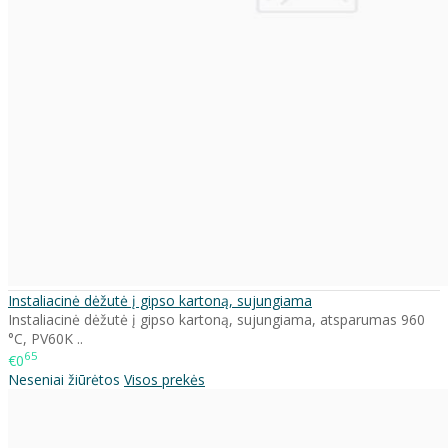
Instaliacinė dėžutė į gipso kartoną, sujungiama
Instaliacinė dėžutė į gipso kartoną, sujungiama, atsparumas 960
°C, PV60K ..
65
€0
Neseniai žiūrėtos
Visos prekės