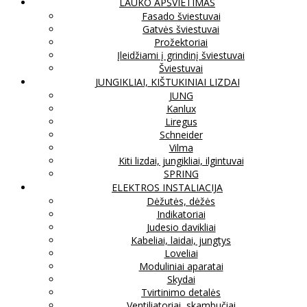
LAUKO APŠVIETIMAS
Fasado šviestuvai
Gatvės šviestuvai
Prožektoriai
Įleidžiami į grindinį šviestuvai
Šviestuvai
JUNGIKLIAI, KIŠTUKINIAI LIZDAI
JUNG
Kanlux
Liregus
Schneider
Vilma
Kiti lizdai, jungikliai, ilgintuvai
SPRING
ELEKTROS INSTALIACIJA
Dėžutės, dėžės
Indikatoriai
Judesio davikliai
Kabeliai, laidai, jungtys
Loveliai
Moduliniai aparatai
Skydai
Tvirtinimo detalės
Ventiliatoriai, skambučiai