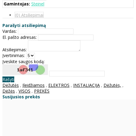
Gamintojas:
Steinel
(0) Atsiliepimai
Parašyti atsiliepimą
Vardas:
El. pašto adresas:
Atsiliepimas:
Įvertinimas:
Įveskite saugos kodą:
Rašyti
Dėžutės
,
Įleidžiamos
,
ELEKTROS
,
INSTALIACIJA
,
Dėžutės,
,
Dėžės
,
VISOS
,
PREKĖS
Susijusios prekės