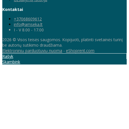
Kontaktai
+37068609612
info@amseka.lt
I - V 8.00 - 17.00
2026 © Visos teisės saugomos. Kopijuoti, platinti svetainės turinį
be autorių sutikimo draudžiama.
Elektroninių parduotuvių nuoma
-
eShoprent.com
Rašyk
Skambink