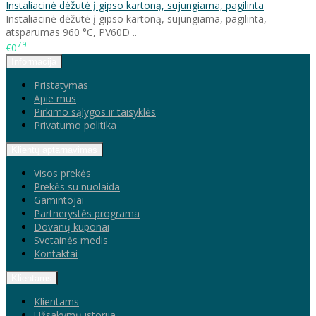
Instaliacinė dėžutė į gipso kartoną, sujungiama, pagilinta
Instaliacinė dėžutė į gipso kartoną, sujungiama, pagilinta,
atsparumas 960 °C, PV60D ..
79
€0
Informacija
Pristatymas
Apie mus
Pirkimo sąlygos ir taisyklės
Privatumo politika
Klientų aptarnavimas
Visos prekės
Prekės su nuolaida
Gamintojai
Partnerystės programa
Dovanų kuponai
Svetainės medis
Kontaktai
Klientams
Klientams
Užsakymų istorija