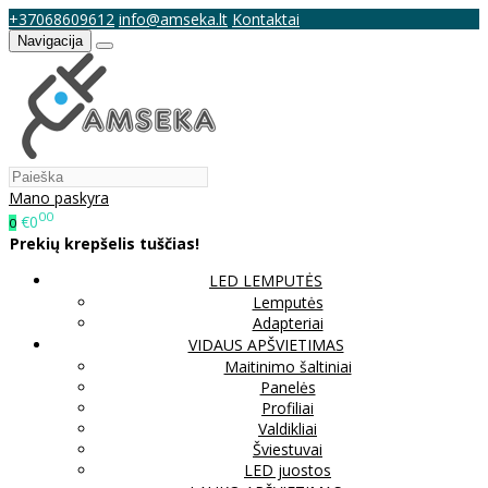
+37068609612
info@amseka.lt
Kontaktai
Navigacija
Mano paskyra
00
€0
0
Prekių krepšelis tuščias!
LED LEMPUTĖS
Lemputės
Adapteriai
VIDAUS APŠVIETIMAS
Maitinimo šaltiniai
Panelės
Profiliai
Valdikliai
Šviestuvai
LED juostos