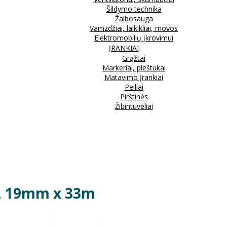
Šildymo technika
Žaibosauga
Vamzdžiai, laikikliai, movos
Elektromobilių įkrovimui
ĮRANKIAI
Grąžtai
Markeriai, pieštukai
Matavimo Įrankiai
Peiliai
Pirštinės
Žibintuvėliai
ta, 19mm x 33m