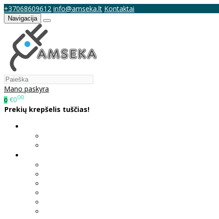
+37068609612
info@amseka.lt
Kontaktai
Navigacija
Mano paskyra
00
€0
0
Prekių krepšelis tuščias!