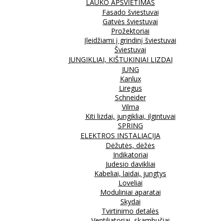
LAUKO APŠVIETIMAS
Fasado šviestuvai
Gatvės šviestuvai
Prožektoriai
Įleidžiami į grindinį šviestuvai
Šviestuvai
JUNGIKLIAI, KIŠTUKINIAI LIZDAI
JUNG
Kanlux
Liregus
Schneider
Vilma
Kiti lizdai, jungikliai, ilgintuvai
SPRING
ELEKTROS INSTALIACIJA
Dėžutės, dėžės
Indikatoriai
Judesio davikliai
Kabeliai, laidai, jungtys
Loveliai
Moduliniai aparatai
Skydai
Tvirtinimo detalės
Ventiliatoriai, skambučiai