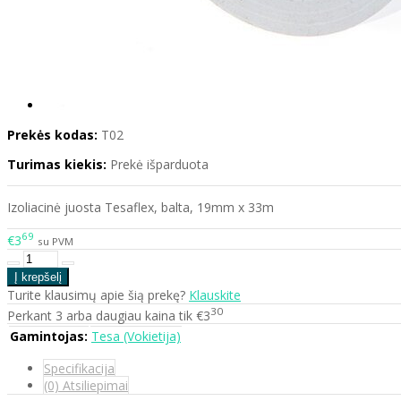
Prekės kodas:
T02
Turimas kiekis:
Prekė išparduota
Izoliacinė juosta Tesaflex, balta, 19mm x 33m
69
€3
su PVM
Turite klausimų apie šią prekę?
Klauskite
30
Perkant 3 arba daugiau kaina tik €3
Gamintojas:
Tesa (Vokietija)
Specifikacija
(0) Atsiliepimai