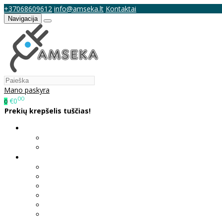
+37068609612
info@amseka.lt
Kontaktai
Navigacija
Mano paskyra
00
€0
0
Prekių krepšelis tuščias!