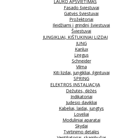
LAUKO APŠVIETIMAS
Fasado šviestuvai
Gatvės šviestuvai
Prožektoriai
Įleidžiami į grindinį šviestuvai
Šviestuvai
JUNGIKLIAI, KIŠTUKINIAI LIZDAI
JUNG
Kanlux
Liregus
Schneider
Vilma
Kiti lizdai, jungikliai, ilgintuvai
SPRING
ELEKTROS INSTALIACIJA
Dėžutės, dėžės
Indikatoriai
Judesio davikliai
Kabeliai, laidai, jungtys
Loveliai
Moduliniai aparatai
Skydai
Tvirtinimo detalės
Ventiliatoriai, skambučiai