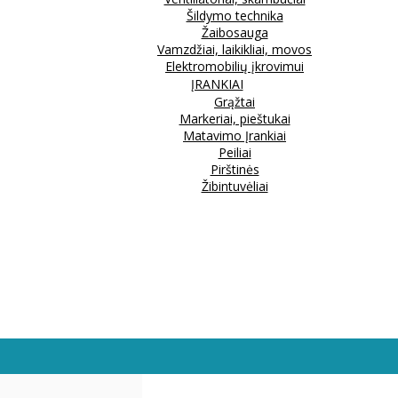
Šildymo technika
Žaibosauga
Vamzdžiai, laikikliai, movos
Elektromobilių įkrovimui
ĮRANKIAI
Grąžtai
Markeriai, pieštukai
Matavimo Įrankiai
Peiliai
Pirštinės
Žibintuvėliai