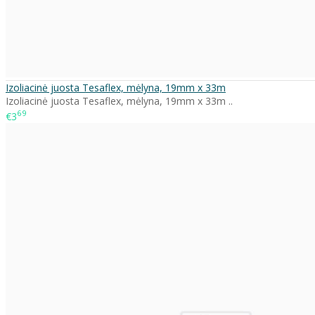
Izoliacinė juosta Tesaflex, mėlyna, 19mm x 33m
Izoliacinė juosta Tesaflex, mėlyna, 19mm x 33m ..
69
€3