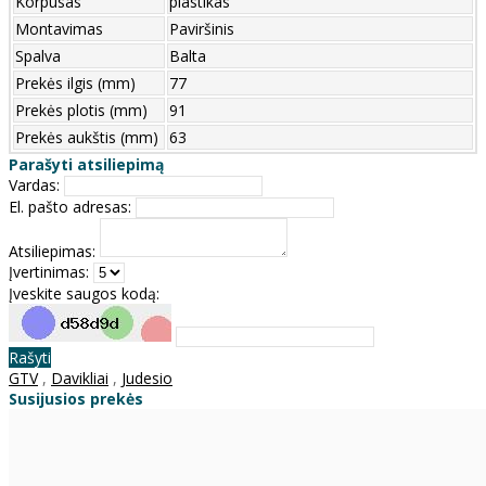
Korpusas
plastikas
Montavimas
Paviršinis
Spalva
Balta
Prekės ilgis (mm)
77
Prekės plotis (mm)
91
Prekės aukštis (mm)
63
Parašyti atsiliepimą
Vardas:
El. pašto adresas:
Atsiliepimas:
Įvertinimas:
Įveskite saugos kodą:
Rašyti
GTV
,
Davikliai
,
Judesio
Susijusios prekės