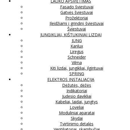
LAUKO APŠVIETIMAS
Fasado šviestuvai
Gatvės šviestuvai
Prožektoriai
Įleidžiami į grindinį šviestuvai
Šviestuvai
JUNGIKLIAI, KIŠTUKINIAI LIZDAI
JUNG
Kanlux
Liregus
Schneider
Vilma
Kiti lizdai, jungikliai, ilgintuvai
SPRING
ELEKTROS INSTALIACIJA
Dėžutės, dėžės
Indikatoriai
Judesio davikliai
Kabeliai, laidai, jungtys
Loveliai
Moduliniai aparatai
Skydai
Tvirtinimo detalės
Ventiliatoriai, skambučiai