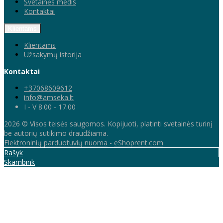
Svetainės medis
Kontaktai
Klientams
Klientams
Užsakymų istorija
Kontaktai
+37068609612
info@amseka.lt
I - V 8.00 - 17.00
2026 © Visos teisės saugomos. Kopijuoti, platinti svetainės turinį
be autorių sutikimo draudžiama.
Elektroninių parduotuvių nuoma
-
eShoprent.com
Rašyk
Skambink