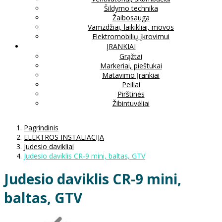
Šildymo technika
Žaibosauga
Vamzdžiai, laikikliai, movos
Elektromobilių įkrovimui
ĮRANKIAI
Grąžtai
Markeriai, pieštukai
Matavimo Įrankiai
Peiliai
Pirštinės
Žibintuvėliai
Pagrindinis
ELEKTROS INSTALIACIJA
Judesio davikliai
Judesio daviklis CR-9 mini, baltas, GTV
Judesio daviklis CR-9 mini,
baltas, GTV