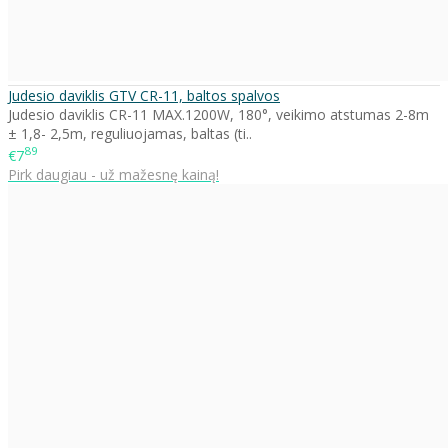
Judesio daviklis GTV CR-11, baltos spalvos
Judesio daviklis CR-11 MAX.1200W, 180°, veikimo atstumas 2-8m
± 1,8- 2,5m, reguliuojamas, baltas (ti..
89
€7
Pirk daugiau - už mažesnę kainą!