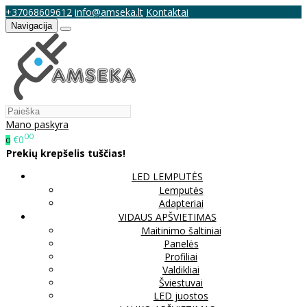
+37068609612
info@amseka.lt
Kontaktai
Navigacija
Mano paskyra
00
€0
0
Prekių krepšelis tuščias!
LED LEMPUTĖS
Lemputės
Adapteriai
VIDAUS APŠVIETIMAS
Maitinimo šaltiniai
Panelės
Profiliai
Valdikliai
Šviestuvai
LED juostos