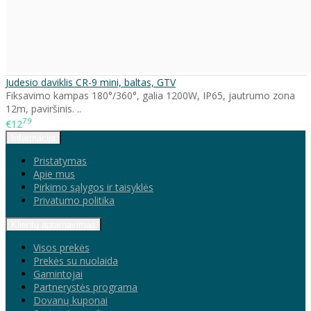
Judesio daviklis CR-9 mini, baltas, GTV
Fiksavimo kampas 180°/360°, galia 1200W, IP65, jautrumo zona
12m, paviršinis. ..
79
€12
Informacija
Pristatymas
Apie mus
Pirkimo sąlygos ir taisyklės
Privatumo politika
Klientų aptarnavimas
Visos prekės
Prekės su nuolaida
Gamintojai
Partnerystės programa
Dovanų kuponai