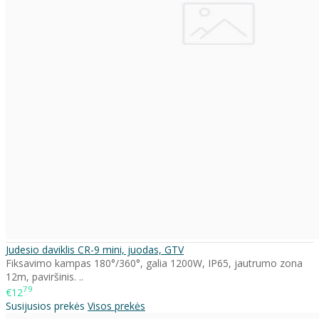
Judesio daviklis CR-9 mini, juodas, GTV
Fiksavimo kampas 180°/360°, galia 1200W, IP65, jautrumo zona
12m, paviršinis. ..
79
€12
Susijusios prekės
Visos prekės