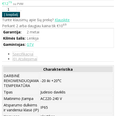
79
€12
su PVM
Turite klausimų apie šią prekę?
Klauskite
69
Perkant 2 arba daugiau kaina tik €10
Garantija:
2 metai
Kilmės šalis:
Lenkija
Gamintojas:
GTV
Specifikacija
(0) Atsiliepimai
Charakteristika
DARBINĖ
REKOMENDUOJAMA
-20 iki +20°C
TEMPERATŪRA
Tipas
Judesio daviklis
Maitinimo įtampa
AC220-240 V
Atsparumo dulkėms
IP65
ir vandeniui klasė (IP)