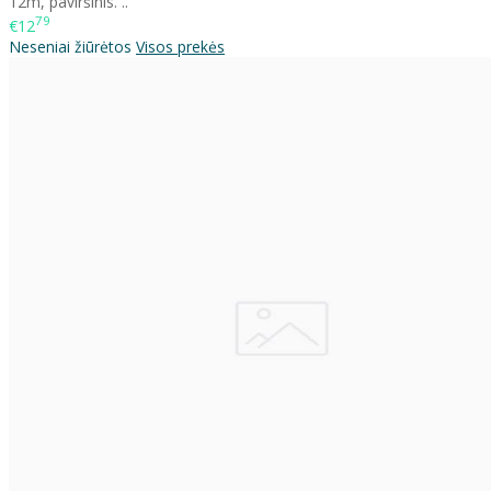
12m, paviršinis. ..
79
€12
Neseniai žiūrėtos
Visos prekės