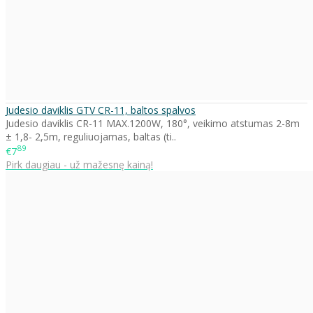
Judesio daviklis GTV CR-11, baltos spalvos
Judesio daviklis CR-11 MAX.1200W, 180°, veikimo atstumas 2-8m
± 1,8- 2,5m, reguliuojamas, baltas (ti..
89
€7
Pirk daugiau - už mažesnę kainą!