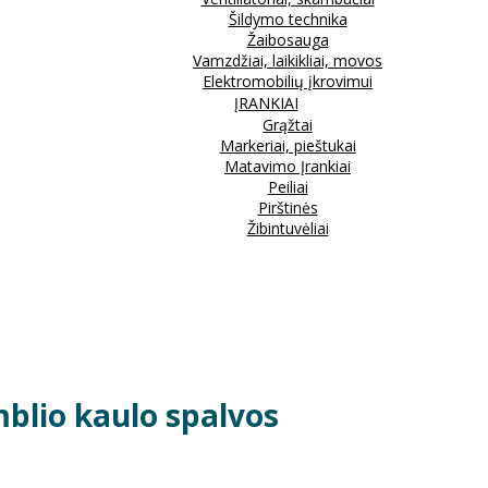
Šildymo technika
Žaibosauga
Vamzdžiai, laikikliai, movos
Elektromobilių įkrovimui
ĮRANKIAI
Grąžtai
Markeriai, pieštukai
Matavimo Įrankiai
Peiliai
Pirštinės
Žibintuvėliai
mblio kaulo spalvos