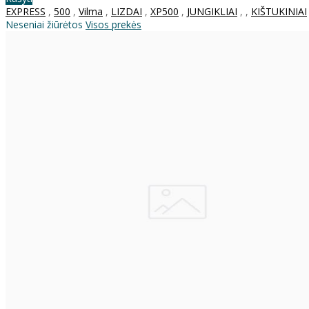
EXPRESS
,
500
,
Vilma
,
LIZDAI
,
XP500
,
JUNGIKLIAI
,
,
KIŠTUKINIAI
Neseniai žiūrėtos
Visos prekės