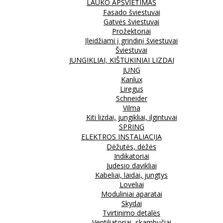
LAUKO APŠVIETIMAS
Fasado šviestuvai
Gatvės šviestuvai
Prožektoriai
Įleidžiami į grindinį šviestuvai
Šviestuvai
JUNGIKLIAI, KIŠTUKINIAI LIZDAI
JUNG
Kanlux
Liregus
Schneider
Vilma
Kiti lizdai, jungikliai, ilgintuvai
SPRING
ELEKTROS INSTALIACIJA
Dėžutės, dėžės
Indikatoriai
Judesio davikliai
Kabeliai, laidai, jungtys
Loveliai
Moduliniai aparatai
Skydai
Tvirtinimo detalės
Ventiliatoriai, skambučiai