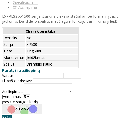
Specifikacija
(0) Atsiliepimai
EXPRESS XP 500 serija išsiskiria unikalia stačiakampe forma ir ypač pr
jaukumo. Dėl didelio spalvų, medžiagų ir funkcijų pasirinkimo ji leidžia
Charakteristika
Rėmelis
Ne
Serija
XP500
Tipas
Jungikliai
Montavimas
Įleidžiamas
Spalva
Dramblio kaulo
Parašyti atsiliepimą
Vardas:
El. pašto adresas:
Atsiliepimas:
Įvertinimas:
Įveskite saugos kodą:
Rašyti