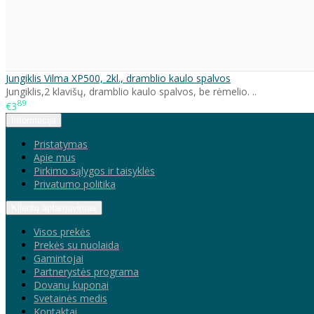
Jungiklis Vilma XP500, 2kl., dramblio kaulo spalvos
Jungiklis,2 klavišų, dramblio kaulo spalvos, be rėmelio. ..
89
€3
Informacija
Pristatymas
Apie mus
Pirkimo sąlygos ir taisyklės
Privatumo politika
Klientų aptarnavimas
Visos prekės
Prekės su nuolaida
Gamintojai
Partnerystės programa
Dovanų kuponai
Svetainės medis
Kontaktai