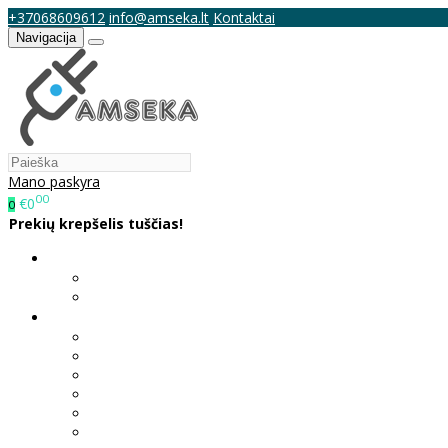
+37068609612
info@amseka.lt
Kontaktai
Navigacija
Mano paskyra
00
€0
0
Prekių krepšelis tuščias!