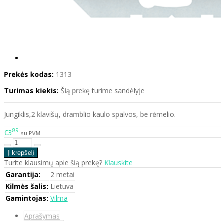
Prekės kodas:
1313
Turimas kiekis:
Šią prekę turime sandėlyje
Jungiklis,2 klavišų, dramblio kaulo spalvos, be rėmelio.
89
€3
su PVM
Turite klausimų apie šią prekę?
Klauskite
Garantija:
2 metai
Kilmės šalis:
Lietuva
Gamintojas:
Vilma
Aprašymas