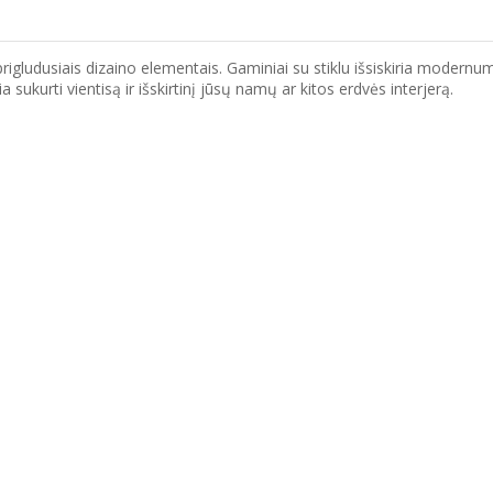
igludusiais dizaino elementais. Gaminiai su stiklu išsiskiria modernumu
 sukurti vientisą ir išskirtinį jūsų namų ar kitos erdvės interjerą.