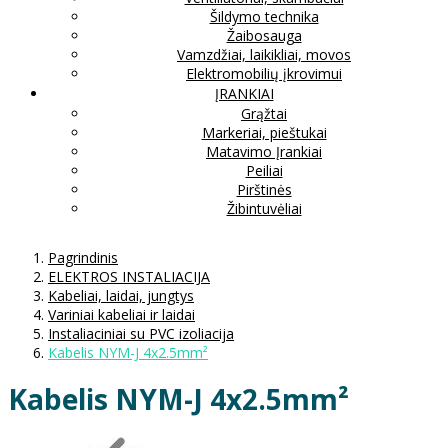
Šildymo technika
Žaibosauga
Vamzdžiai, laikikliai, movos
Elektromobilių įkrovimui
ĮRANKIAI
Grąžtai
Markeriai, pieštukai
Matavimo Įrankiai
Peiliai
Pirštinės
Žibintuvėliai
Pagrindinis
ELEKTROS INSTALIACIJA
Kabeliai, laidai, jungtys
Variniai kabeliai ir laidai
Instaliaciniai su PVC izoliacija
Kabelis NYM-J 4x2.5mm²
Kabelis NYM-J 4x2.5mm²