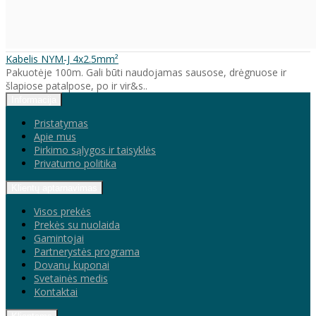
Kabelis NYM-J 4x2.5mm²
Pakuotėje 100m. Gali būti naudojamas sausose, drėgnuose ir
šlapiose patalpose, po ir vir&s..
Informacija
Pristatymas
Apie mus
Pirkimo sąlygos ir taisyklės
Privatumo politika
Klientų aptarnavimas
Visos prekės
Prekės su nuolaida
Gamintojai
Partnerystės programa
Dovanų kuponai
Svetainės medis
Kontaktai