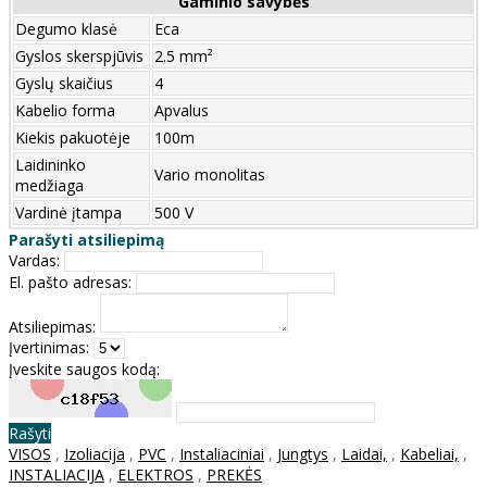
Gaminio savybės
Degumo klasė
Eca
Gyslos skerspjūvis
2.5 mm²
Gyslų skaičius
4
Kabelio forma
Apvalus
Kiekis pakuotėje
100m
Laidininko
Vario monolitas
medžiaga
Vardinė įtampa
500 V
Parašyti atsiliepimą
Vardas:
El. pašto adresas:
Atsiliepimas:
Įvertinimas:
Įveskite saugos kodą:
Rašyti
VISOS
,
Izoliacija
,
PVC
,
Instaliaciniai
,
Jungtys
,
Laidai,
,
Kabeliai,
,
INSTALIACIJA
,
ELEKTROS
,
PREKĖS