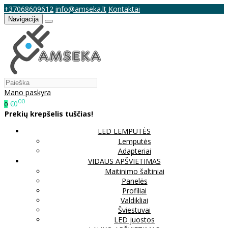
+37068609612
info@amseka.lt
Kontaktai
Navigacija
Mano paskyra
00
€0
0
Prekių krepšelis tuščias!
LED LEMPUTĖS
Lemputės
Adapteriai
VIDAUS APŠVIETIMAS
Maitinimo šaltiniai
Panelės
Profiliai
Valdikliai
Šviestuvai
LED juostos