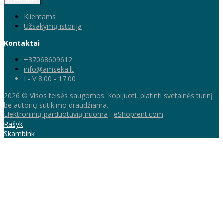
Klientams
Klientams
Užsakymų istorija
Kontaktai
+37068609612
info@amseka.lt
I - V 8.00 - 17.00
2026 © Visos teisės saugomos. Kopijuoti, platinti svetainės turinį
be autorių sutikimo draudžiama.
Elektroninių parduotuvių nuoma
-
eShoprent.com
Rašyk
Skambink