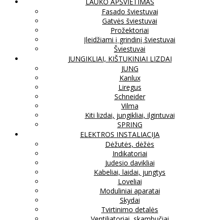
LAUKO APŠVIETIMAS
Fasado šviestuvai
Gatvės šviestuvai
Prožektoriai
Įleidžiami į grindinį šviestuvai
Šviestuvai
JUNGIKLIAI, KIŠTUKINIAI LIZDAI
JUNG
Kanlux
Liregus
Schneider
Vilma
Kiti lizdai, jungikliai, ilgintuvai
SPRING
ELEKTROS INSTALIACIJA
Dėžutės, dėžės
Indikatoriai
Judesio davikliai
Kabeliai, laidai, jungtys
Loveliai
Moduliniai aparatai
Skydai
Tvirtinimo detalės
Ventiliatoriai, skambučiai