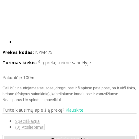
Prekės kodas:
NYM425
Turimas kiekis:
Šią prekę turime sandėlyje
.
Pakuotėje 100m
Gali būti naudojamas sausose, drėgnuose ir šlapiose patalpose, po ir virš tinko,
betone (išskyrus sutankintą), kabeliniuose kanaluose ir vamzdžiuose.
Neatsparus UV spindulių poveikiui.
Turite klausimų apie šią prekę?
Klauskite
Specifikacija
(0) Atsiliepimai