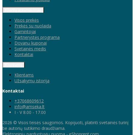
Klientų aptarnavimas
Visos prekės
Prekės su nuolaida
Gamintojai
Partnerystės programa
Dovanų kuponai
Svetainės medis
Kontaktai
Klientams
Klientams
Užsakymų istorija
Kontaktai
+37068609612
info@amseka.lt
I - V 8.00 - 17.00
2026 © Visos teisės saugomos. Kopijuoti, platinti svetainės turinį
be autorių sutikimo draudžiama.
Elektroninių parduotuvių nuoma
-
eShoprent.com