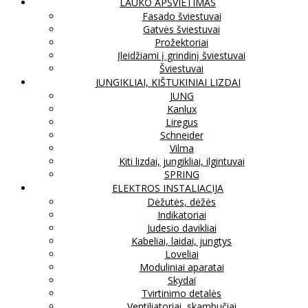
LAUKO APŠVIETIMAS
Fasado šviestuvai
Gatvės šviestuvai
Prožektoriai
Įleidžiami į grindinį šviestuvai
Šviestuvai
JUNGIKLIAI, KIŠTUKINIAI LIZDAI
JUNG
Kanlux
Liregus
Schneider
Vilma
Kiti lizdai, jungikliai, ilgintuvai
SPRING
ELEKTROS INSTALIACIJA
Dėžutės, dėžės
Indikatoriai
Judesio davikliai
Kabeliai, laidai, jungtys
Loveliai
Moduliniai aparatai
Skydai
Tvirtinimo detalės
Ventiliatoriai, skambučiai