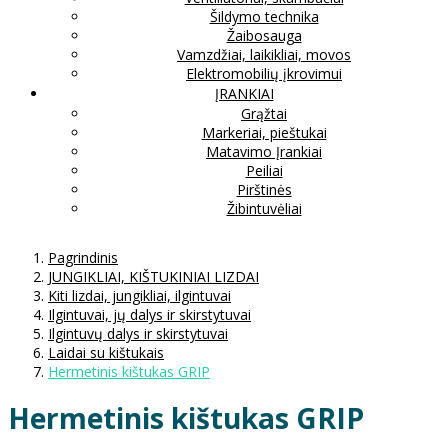
Šildymo technika
Žaibosauga
Vamzdžiai, laikikliai, movos
Elektromobilių įkrovimui
ĮRANKIAI
Grąžtai
Markeriai, pieštukai
Matavimo Įrankiai
Peiliai
Pirštinės
Žibintuvėliai
Pagrindinis
JUNGIKLIAI, KIŠTUKINIAI LIZDAI
Kiti lizdai, jungikliai, ilgintuvai
Ilgintuvai, jų dalys ir skirstytuvai
Ilgintuvų dalys ir skirstytuvai
Laidai su kištukais
Hermetinis kištukas GRIP
Hermetinis kištukas GRIP