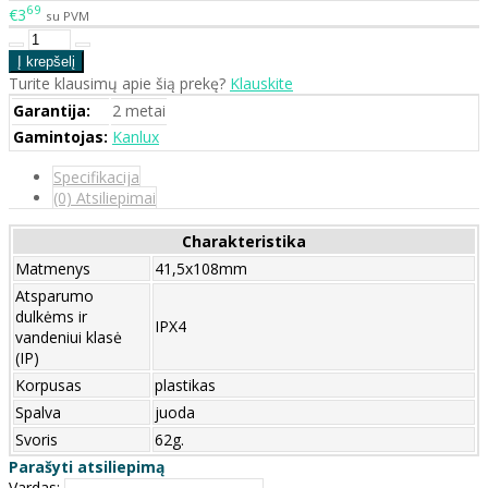
69
€3
su PVM
Turite klausimų apie šią prekę?
Klauskite
Garantija:
2 metai
Gamintojas:
Kanlux
Specifikacija
(0) Atsiliepimai
Charakteristika
Matmenys
41,5x108mm
Atsparumo
dulkėms ir
IPX4
vandeniui klasė
(IP)
Korpusas
plastikas
Spalva
juoda
Svoris
62g.
Parašyti atsiliepimą
Vardas: