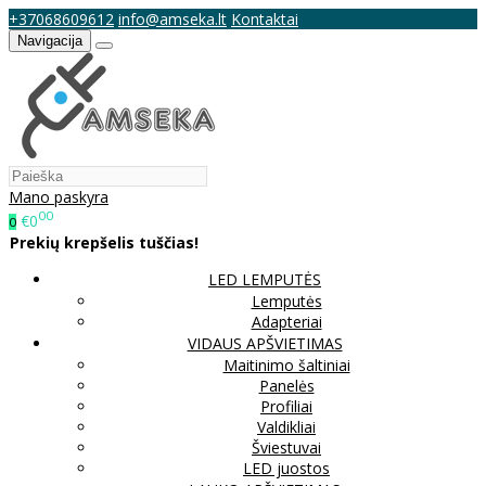
+37068609612
info@amseka.lt
Kontaktai
Navigacija
Mano paskyra
00
€0
0
Prekių krepšelis tuščias!
LED LEMPUTĖS
Lemputės
Adapteriai
VIDAUS APŠVIETIMAS
Maitinimo šaltiniai
Panelės
Profiliai
Valdikliai
Šviestuvai
LED juostos