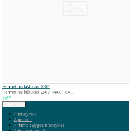
Hermetinis kištukas GRIP
Hermetinis kištukas 250V, MAX. 16A ..
69
€3
Informacija
Pristatymas
Apie mus
Pirkimo sąlygos ir taisyklės
Privatumo politika