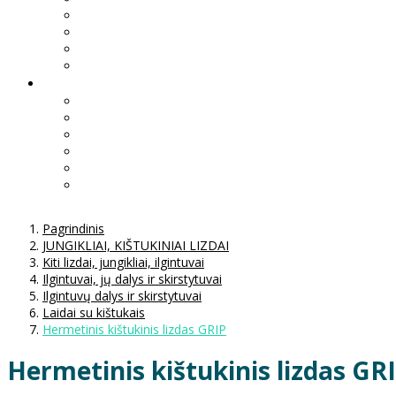
Pagrindinis
JUNGIKLIAI, KIŠTUKINIAI LIZDAI
Kiti lizdai, jungikliai, ilgintuvai
Ilgintuvai, jų dalys ir skirstytuvai
Ilgintuvų dalys ir skirstytuvai
Laidai su kištukais
Hermetinis kištukinis lizdas GRIP
Hermetinis kištukinis lizdas GR