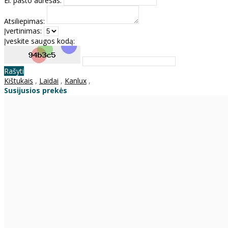
El. pašto adresas:
Atsiliepimas:
Įvertinimas:
Įveskite saugos kodą:
Rašyti
Kištukais
,
Laidai
,
Kanlux
,
Susijusios prekės