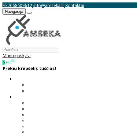
+37068609612
info@amseka.lt
Kontaktai
Navigacija
Mano paskyra
00
€0
0
Prekių krepšelis tuščias!