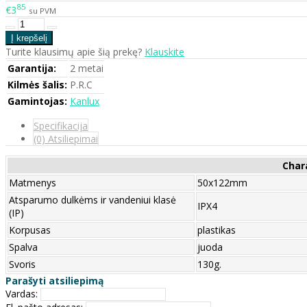
85
€3
su PVM
Turite klausimų apie šią prekę?
Klauskite
Garantija:
2 metai
Kilmės šalis:
P.R.C
Gamintojas:
Kanlux
Specifikacija
(0) Atsiliepimai
Char
Matmenys
50x122mm
Atsparumo dulkėms ir vandeniui klasė
IPX4
(IP)
Korpusas
plastikas
Spalva
juoda
Svoris
130g.
Parašyti atsiliepimą
Vardas: