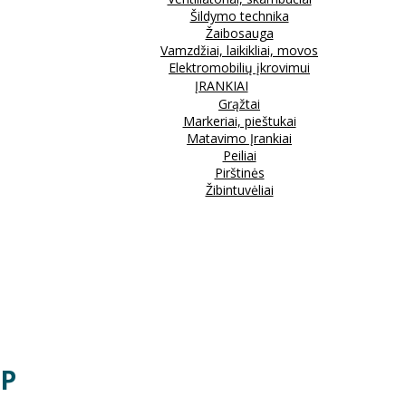
Šildymo technika
Žaibosauga
Vamzdžiai, laikikliai, movos
Elektromobilių įkrovimui
ĮRANKIAI
Grąžtai
Markeriai, pieštukai
Matavimo Įrankiai
Peiliai
Pirštinės
Žibintuvėliai
IP