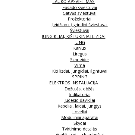
LAUKO APŠVIETIMAS
Fasado šviestuvai
Gatvės šviestuvai
Prožektoriai
Įleidžiami į grindinį šviestuvai
Šviestuvai
JUNGIKLIAI, KIŠTUKINIAI LIZDAI
JUNG
Kanlux
Liregus
Schneider
Vilma
Kiti lizdai, jungikliai, ilgintuvai
SPRING
ELEKTROS INSTALIACIJA
Dėžutės, dėžės
Indikatoriai
Judesio davikliai
Kabeliai, laidai, jungtys
Loveliai
Moduliniai aparatai
Skydai
Tvirtinimo detalės
Ventiliatoriai, skambučiai