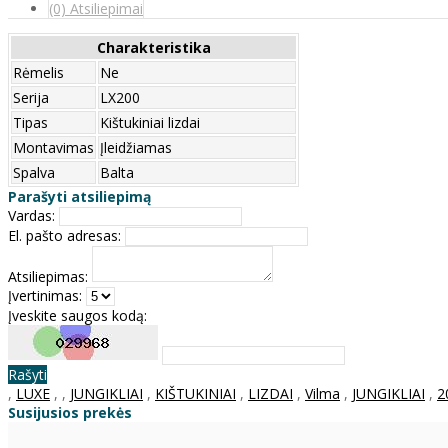
(0) Atsiliepimai
Charakteristika
Rėmelis
Ne
Serija
LX200
Tipas
Kištukiniai lizdai
Montavimas
Įleidžiamas
Spalva
Balta
Parašyti atsiliepimą
Vardas:
El. pašto adresas:
Atsiliepimas:
Įvertinimas:
Įveskite saugos kodą:
Rašyti
,
LUXE
,
,
JUNGIKLIAI
,
KIŠTUKINIAI
,
LIZDAI
,
Vilma
,
JUNGIKLIAI
,
2
Susijusios prekės