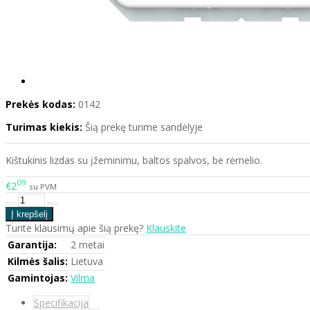
Prekės kodas:
0142
Turimas kiekis:
Šią prekę turime sandėlyje
Kištukinis lizdas su įžeminimu, baltos spalvos, be rėmelio.
09
€2
su PVM
Turite klausimų apie šią prekę?
Klauskite
Garantija:
2 metai
Kilmės šalis:
Lietuva
Gamintojas:
Vilma
Specifikacija