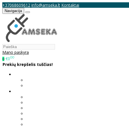
+37068609612
info@amseka.lt
Kontaktai
Navigacija
Mano paskyra
00
€0
0
Prekių krepšelis tuščias!