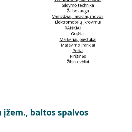
Šildymo technika
Žaibosauga
Vamzdžiai, laikikliai, movos
Elektromobilių įkrovimui
ĮRANKIAI
Grąžtai
Markeriai, pieštukai
Matavimo Įrankiai
Peiliai
Pirštinės
Žibintuvėliai
u įžem., baltos spalvos