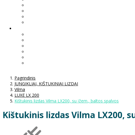
Pagrindinis
JUNGIKLIAI, KIŠTUKINIAI LIZDAI
Vilma
LUXE LX 200
Kištukinis lizdas Vilma LX200, su įžem., baltos spalvos
Kištukinis lizdas Vilma LX200, s