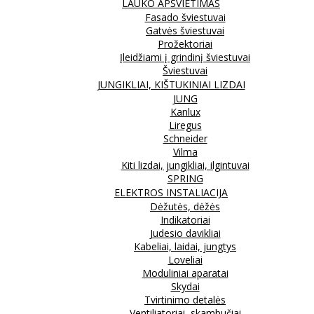
LAUKO APŠVIETIMAS
Fasado šviestuvai
Gatvės šviestuvai
Prožektoriai
Įleidžiami į grindinį šviestuvai
Šviestuvai
JUNGIKLIAI, KIŠTUKINIAI LIZDAI
JUNG
Kanlux
Liregus
Schneider
Vilma
Kiti lizdai, jungikliai, ilgintuvai
SPRING
ELEKTROS INSTALIACIJA
Dėžutės, dėžės
Indikatoriai
Judesio davikliai
Kabeliai, laidai, jungtys
Loveliai
Moduliniai aparatai
Skydai
Tvirtinimo detalės
Ventiliatoriai, skambučiai