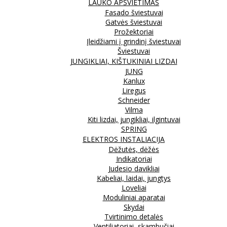
LAUKO APŠVIETIMAS
Fasado šviestuvai
Gatvės šviestuvai
Prožektoriai
Įleidžiami į grindinį šviestuvai
Šviestuvai
JUNGIKLIAI, KIŠTUKINIAI LIZDAI
JUNG
Kanlux
Liregus
Schneider
Vilma
Kiti lizdai, jungikliai, ilgintuvai
SPRING
ELEKTROS INSTALIACIJA
Dėžutės, dėžės
Indikatoriai
Judesio davikliai
Kabeliai, laidai, jungtys
Loveliai
Moduliniai aparatai
Skydai
Tvirtinimo detalės
Ventiliatoriai, skambučiai