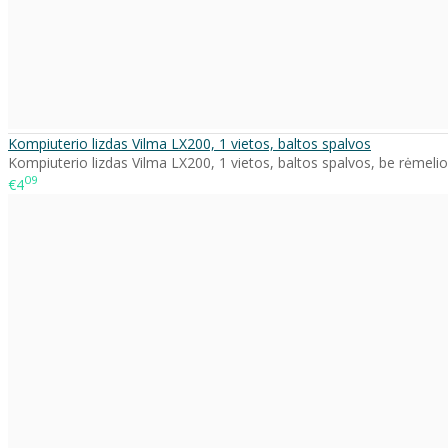
Kompiuterio lizdas Vilma LX200, 1 vietos, baltos spalvos
Kompiuterio lizdas Vilma LX200, 1 vietos, baltos spalvos, be rėmelio.
09
€4