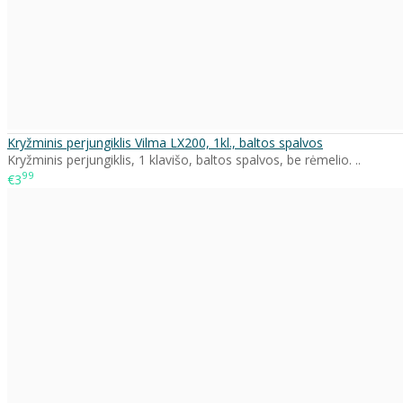
Kryžminis perjungiklis Vilma LX200, 1kl., baltos spalvos
Kryžminis perjungiklis, 1 klavišo, baltos spalvos, be rėmelio. ..
99
€3