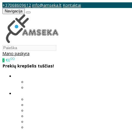
+37068609612
info@amseka.lt
Kontaktai
Navigacija
Mano paskyra
00
€0
0
Prekių krepšelis tuščias!