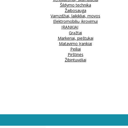
Šildymo technika
Žaibosauga
Vamzdžiai, laikikliai, movos
Elektromobilių įkrovimui
ĮRANKIAI
Grąžtai
Markeriai, pieštukai
Matavimo Įrankiai
Peiliai
Pirštinės
Žibintuvėliai