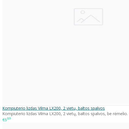
Kompiuterio lizdas Vilma LX200, 2 vietų, baltos spalvos
Kompiuterio lizdas Vilma LX200, 2 vietų, baltos spalvos, be rėmelio. .
89
€6