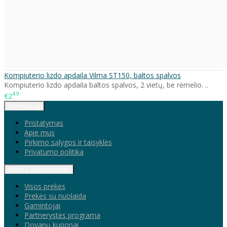
Kompiuterio lizdo apdaila Vilma ST150, baltos spalvos
Kompiuterio lizdo apdaila baltos spalvos, 2 vietų, be rėmelio. ..
49
€2
Informacija
Pristatymas
Apie mus
Pirkimo sąlygos ir taisyklės
Privatumo politika
Klientų aptarnavimas
Visos prekės
Prekės su nuolaida
Gamintojai
Partnerystės programa
Dovanų kuponai