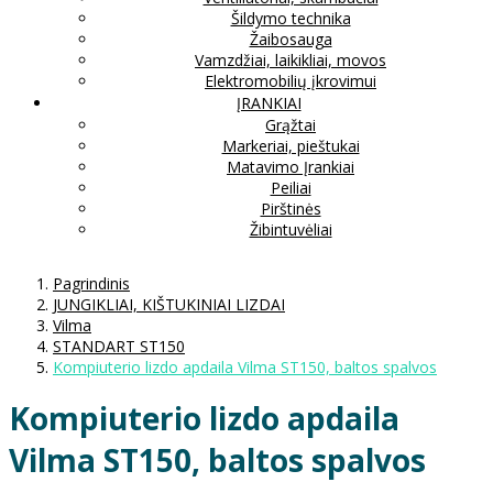
Šildymo technika
Žaibosauga
Vamzdžiai, laikikliai, movos
Elektromobilių įkrovimui
ĮRANKIAI
Grąžtai
Markeriai, pieštukai
Matavimo Įrankiai
Peiliai
Pirštinės
Žibintuvėliai
Pagrindinis
JUNGIKLIAI, KIŠTUKINIAI LIZDAI
Vilma
STANDART ST150
Kompiuterio lizdo apdaila Vilma ST150, baltos spalvos
Kompiuterio lizdo apdaila
Vilma ST150, baltos spalvos