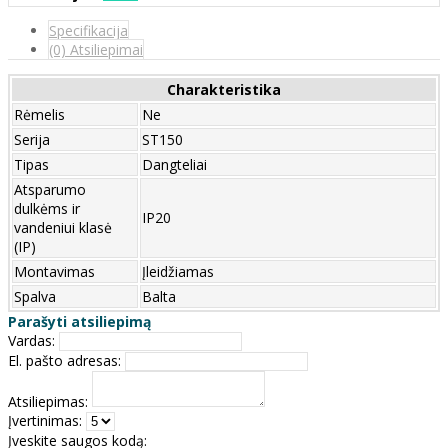
Specifikacija
(0) Atsiliepimai
Charakteristika
Rėmelis
Ne
Serija
ST150
Tipas
Dangteliai
Atsparumo
dulkėms ir
IP20
vandeniui klasė
(IP)
Montavimas
Įleidžiamas
Spalva
Balta
Parašyti atsiliepimą
Vardas:
El. pašto adresas:
Atsiliepimas:
Įvertinimas:
Įveskite saugos kodą: