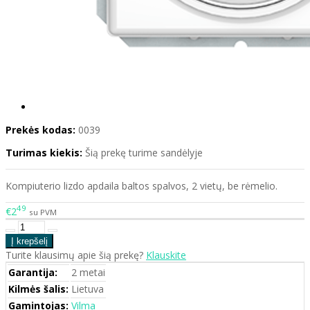
Prekės kodas:
0039
Turimas kiekis:
Šią prekę turime sandėlyje
Kompiuterio lizdo apdaila baltos spalvos, 2 vietų, be rėmelio.
49
€2
su PVM
Turite klausimų apie šią prekę?
Klauskite
Garantija:
2 metai
Kilmės šalis:
Lietuva
Gamintojas:
Vilma