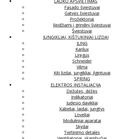
LAUKO APŠVIETIMAS
Fasado šviestuvai
Gatvės šviestuvai
Prožektoriai
Įleidžiami į grindinį šviestuvai
Šviestuvai
JUNGIKLIAI, KIŠTUKINIAI LIZDAI
JUNG
Kanlux
Liregus
Schneider
Vilma
Kiti lizdai, jungikliai, ilgintuvai
SPRING
ELEKTROS INSTALIACIJA
Dėžutės, dėžės
Indikatoriai
Judesio davikliai
Kabeliai, laidai, jungtys
Loveliai
Moduliniai aparatai
Skydai
Tvirtinimo detalės
Ventiliatoriai, skambučiai