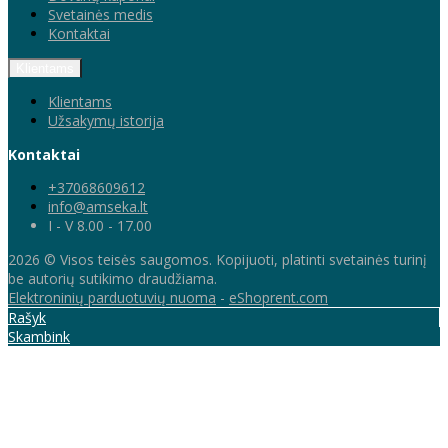
Svetainės medis
Kontaktai
Klientams
Klientams
Užsakymų istorija
Kontaktai
+37068609612
info@amseka.lt
I - V 8.00 - 17.00
2026 © Visos teisės saugomos. Kopijuoti, platinti svetainės turinį
be autorių sutikimo draudžiama.
Elektroninių parduotuvių nuoma
-
eShoprent.com
Rašyk
Skambink