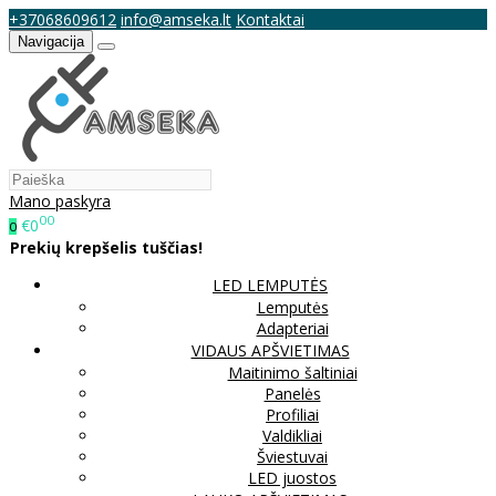
+37068609612
info@amseka.lt
Kontaktai
Navigacija
Mano paskyra
00
€0
0
Prekių krepšelis tuščias!
LED LEMPUTĖS
Lemputės
Adapteriai
VIDAUS APŠVIETIMAS
Maitinimo šaltiniai
Panelės
Profiliai
Valdikliai
Šviestuvai
LED juostos