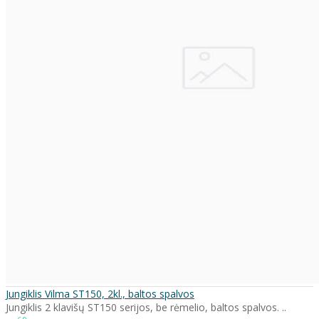
Jungiklis Vilma ST150, 2kl., baltos spalvos
Jungiklis 2 klavišų ST150 serijos, be rėmelio, baltos spalvos. ..