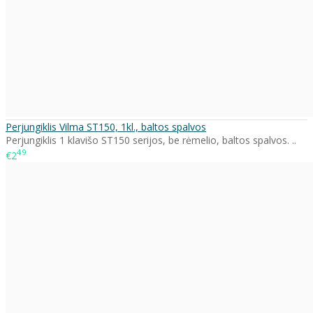
Perjungiklis Vilma ST150, 1kl., baltos spalvos
Perjungiklis 1 klavišo ST150 serijos, be rėmelio, baltos spalvos. ..
49
€2