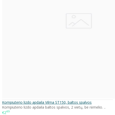
Kompiuterio lizdo apdaila Vilma ST150, baltos spalvos
Kompiuterio lizdo apdaila baltos spalvos, 2 vietų, be rėmelio. ..
49
€2