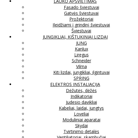
LAUKO APŠVIETIMAS
Fasado šviestuvai
Gatvės šviestuvai
Prožektoriai
Įleidžiami į grindinį šviestuvai
Šviestuvai
JUNGIKLIAI, KIŠTUKINIAI LIZDAI
JUNG
Kanlux
Liregus
Schneider
Vilma
Kiti lizdai, jungikliai, ilgintuvai
SPRING
ELEKTROS INSTALIACIJA
Dėžutės, dėžės
Indikatoriai
Judesio davikliai
Kabeliai, laidai, jungtys
Loveliai
Moduliniai aparatai
Skydai
Tvirtinimo detalės
Ventiliatoriai, skambučiai