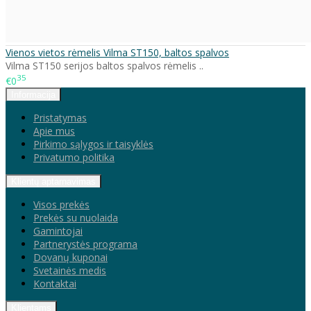
Vienos vietos rėmelis Vilma ST150, baltos spalvos
Vilma ST150 serijos baltos spalvos rėmelis ..
35
€0
Informacija
Pristatymas
Apie mus
Pirkimo sąlygos ir taisyklės
Privatumo politika
Klientų aptarnavimas
Visos prekės
Prekės su nuolaida
Gamintojai
Partnerystės programa
Dovanų kuponai
Svetainės medis
Kontaktai
Klientams