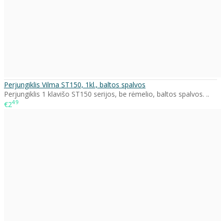
Perjungiklis Vilma ST150, 1kl., baltos spalvos
Perjungiklis 1 klavišo ST150 serijos, be rėmelio, baltos spalvos. ..
49
€2