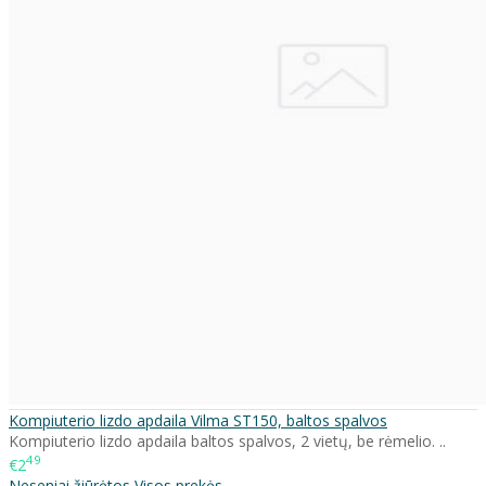
Kompiuterio lizdo apdaila Vilma ST150, baltos spalvos
Kompiuterio lizdo apdaila baltos spalvos, 2 vietų, be rėmelio. ..
49
€2
Neseniai žiūrėtos
Visos prekės