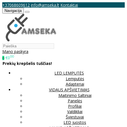
+37068609612
info@amseka.lt
Kontaktai
Navigacija
Mano paskyra
00
€0
0
Prekių krepšelis tuščias!
LED LEMPUTĖS
Lemputės
Adapteriai
VIDAUS APŠVIETIMAS
Maitinimo šaltiniai
Panelės
Profiliai
Valdikliai
Šviestuvai
LED juostos