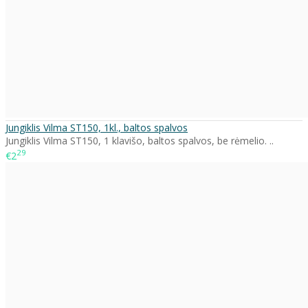
Jungiklis Vilma ST150, 1kl., baltos spalvos
Jungiklis Vilma ST150, 1 klavišo, baltos spalvos, be rėmelio. ..
29
€2