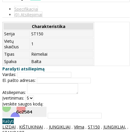
Specifikacija
(0) Atsiliepimai
Charakteristika
Serija
ST150
Vietų
1
skaičius
Tipas
Rėmeliai
Spalva
Balta
Parašyti atsiliepimą
Vardas:
El. pašto adresas:
Atsiliepimas:
Įvertinimas:
Įveskite saugos kodą:
Rašyti
LIZDAI
,
KIŠTUKINIAI
,
,
JUNGIKLIAI
,
Vilma
,
ST150
,
JUNGIKLIAI,
,