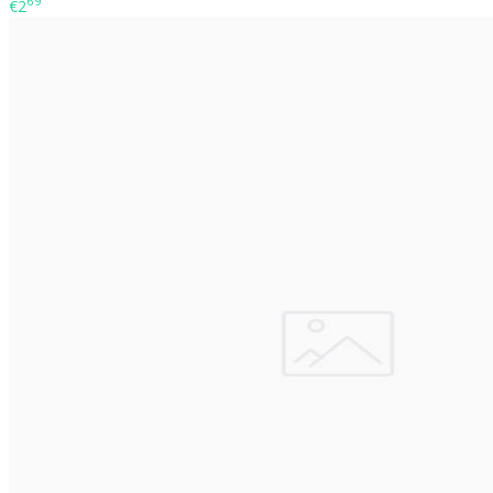
69
€2