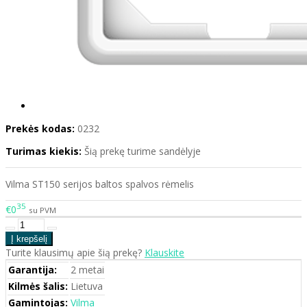
Prekės kodas:
0232
Turimas kiekis:
Šią prekę turime sandėlyje
Vilma ST150 serijos baltos spalvos rėmelis
35
€0
su PVM
Turite klausimų apie šią prekę?
Klauskite
Garantija:
2 metai
Kilmės šalis:
Lietuva
Gamintojas:
Vilma