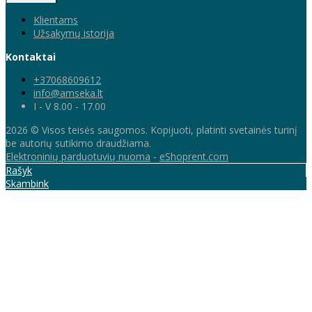
Klientams
Užsakymų istorija
Kontaktai
+37068609612
info@amseka.lt
I - V 8.00 - 17.00
2026 © Visos teisės saugomos. Kopijuoti, platinti svetainės turinį
be autorių sutikimo draudžiama.
Elektroninių parduotuvių nuoma
-
eShoprent.com
Rašyk
Skambink