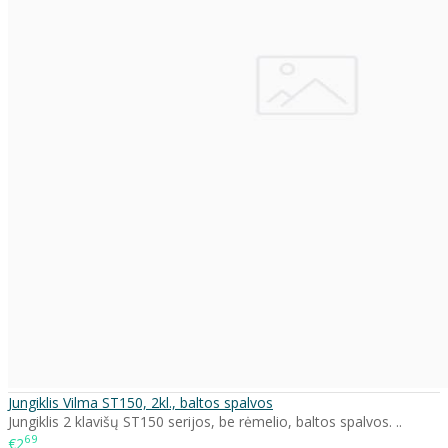
Jungiklis Vilma ST150, 2kl., baltos spalvos
Jungiklis 2 klavišų ST150 serijos, be rėmelio, baltos spalvos. ..
69
€2