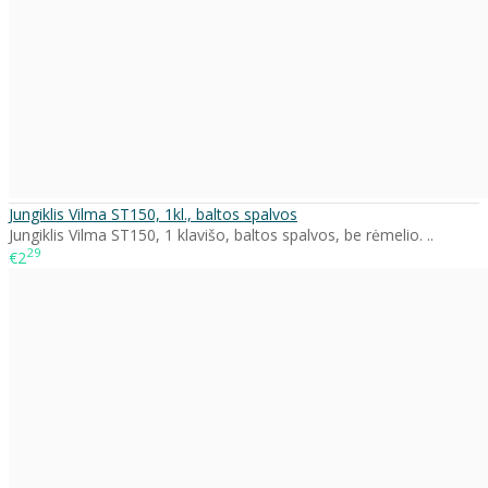
Jungiklis Vilma ST150, 1kl., baltos spalvos
Jungiklis Vilma ST150, 1 klavišo, baltos spalvos, be rėmelio. ..
29
€2