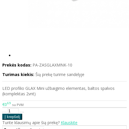
Prekės kodas:
PA-ZASGLAXMNK-10
Turimas kiekis:
Šią prekę turime sandėlyje
LED profilio GLAX Mini užbaigimo elementas, baltos spalvos
(komplektas 2vnt)
69
€0
su PVM
Turite klausimų apie šią prekę?
Klauskite