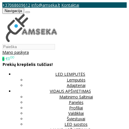
+37068609612
info@amseka.lt
Kontaktai
Navigacija
Mano paskyra
00
€0
0
Prekių krepšelis tuščias!
LED LEMPUTĖS
Lemputės
Adapteriai
VIDAUS APŠVIETIMAS
Maitinimo šaltiniai
Panelės
Profiliai
Valdikliai
Šviestuvai
LED juostos