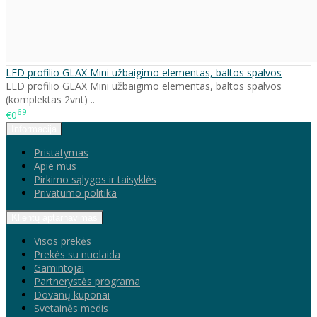
LED profilio GLAX Mini užbaigimo elementas, baltos spalvos
LED profilio GLAX Mini užbaigimo elementas, baltos spalvos
(komplektas 2vnt) ..
69
€0
Informacija
Pristatymas
Apie mus
Pirkimo sąlygos ir taisyklės
Privatumo politika
Klientų aptarnavimas
Visos prekės
Prekės su nuolaida
Gamintojai
Partnerystės programa
Dovanų kuponai
Svetainės medis