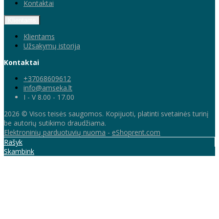
Kontaktai
Klientams
Klientams
Užsakymų istorija
Kontaktai
+37068609612
info@amseka.lt
I - V 8.00 - 17.00
2026 © Visos teisės saugomos. Kopijuoti, platinti svetainės turinį
be autorių sutikimo draudžiama.
Elektroninių parduotuvių nuoma
-
eShoprent.com
Rašyk
Skambink