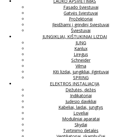
LAUKO APŠVIETIMAS
Fasado šviestuvai
Gatvės šviestuvai
Prožektoriai
Įleidžiami į grindinį šviestuvai
Šviestuvai
JUNGIKLIAI, KIŠTUKINIAI LIZDAI
JUNG
Kanlux
Liregus
Schneider
Vilma
Kiti lizdai, jungikliai, ilgintuvai
SPRING
ELEKTROS INSTALIACIJA
Dėžutės, dėžės
Indikatoriai
Judesio davikliai
Kabeliai, laidai, jungtys
Loveliai
Moduliniai aparatai
Skydai
Tvirtinimo detalės
Ventiliatoriai, skambučiai