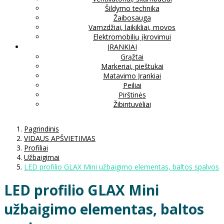
Šildymo technika
Žaibosauga
Vamzdžiai, laikikliai, movos
Elektromobilių įkrovimui
ĮRANKIAI
Grąžtai
Markeriai, pieštukai
Matavimo Įrankiai
Peiliai
Pirštinės
Žibintuvėliai
Pagrindinis
VIDAUS APŠVIETIMAS
Profiliai
Užbaigimai
LED profilio GLAX Mini užbaigimo elementas, baltos spalvos
LED profilio GLAX Mini
užbaigimo elementas, baltos