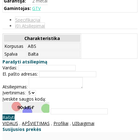
Garantija:
2 metai
Gamintojas:
GTV
Specifikacija
(0) Atsiliepimai
Charakteristika
Korpusas
ABS
Spalva
Balta
Parašyti atsiliepimą
Vardas:
El. pašto adresas:
Atsiliepimas:
Įvertinimas:
Įveskite saugos kodą:
Rašyti
VIDAUS
,
APŠVIETIMAS
,
Profiliai
,
Užbaigimai
Susijusios prekės