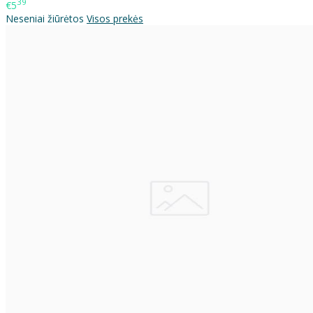
39
€5
Neseniai žiūrėtos
Visos prekės