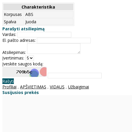
Charakteristika
Korpusas
ABS
Spalva
Juoda
Parašyti atsiliepimą
Vardas:
El. pašto adresas:
Atsiliepimas:
Įvertinimas:
Įveskite saugos kodą:
Rašyti
Profiliai
,
APŠVIETIMAS
,
VIDAUS
,
Užbaigimai
Susijusios prekės