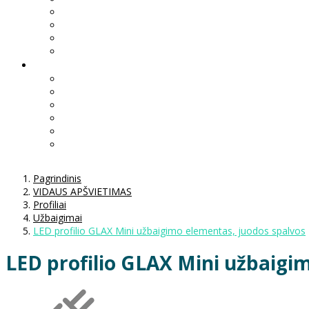
Pagrindinis
VIDAUS APŠVIETIMAS
Profiliai
Užbaigimai
LED profilio GLAX Mini užbaigimo elementas, juodos spalvos
LED profilio GLAX Mini užbaigi