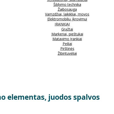
Šildymo technika
Žaibosauga
Vamzdžiai, laikikliai, movos
Elektromobilių įkrovimui
ĮRANKIAI
Grąžtai
Markeriai, pieštukai
Matavimo Įrankiai
Peiliai
Pirštinės
Žibintuvėliai
mo elementas, juodos spalvos