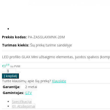
Prekės kodas:
PA-ZASGLAXMNK-20M
Turimas kiekis:
Šią prekę turime sandėlyje
LED profilio GLAX Mini užbaigimo elementas, juodos spalvos (komp
69
€0
su PVM
Turite klausimų apie šią prekę?
Klauskite
Garantija:
2 metai
Gamintojas:
GTV
Specifikacija
(0) Atsiliepimai