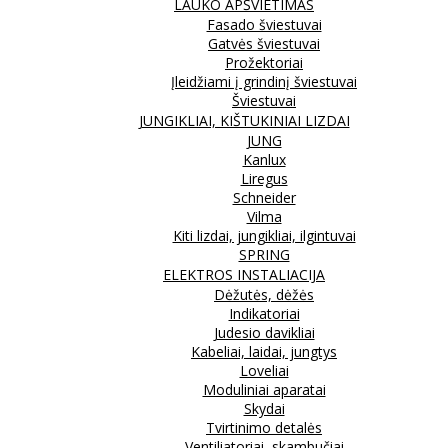
LAUKO APŠVIETIMAS
Fasado šviestuvai
Gatvės šviestuvai
Prožektoriai
Įleidžiami į grindinį šviestuvai
Šviestuvai
JUNGIKLIAI, KIŠTUKINIAI LIZDAI
JUNG
Kanlux
Liregus
Schneider
Vilma
Kiti lizdai, jungikliai, ilgintuvai
SPRING
ELEKTROS INSTALIACIJA
Dėžutės, dėžės
Indikatoriai
Judesio davikliai
Kabeliai, laidai, jungtys
Loveliai
Moduliniai aparatai
Skydai
Tvirtinimo detalės
Ventiliatoriai, skambučiai