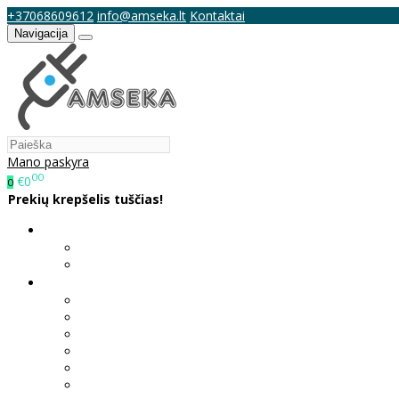
+37068609612
info@amseka.lt
Kontaktai
Navigacija
Mano paskyra
00
€0
0
Prekių krepšelis tuščias!