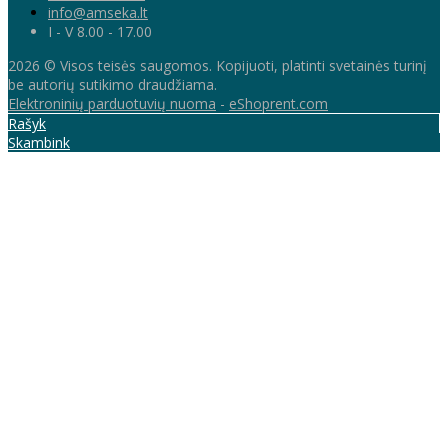
info@amseka.lt
I - V 8.00 - 17.00
2026 © Visos teisės saugomos. Kopijuoti, platinti svetainės turinį
be autorių sutikimo draudžiama.
Elektroninių parduotuvių nuoma
-
eShoprent.com
Rašyk
Skambink