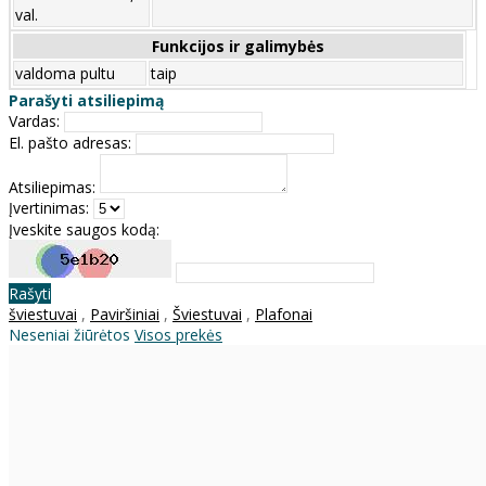
val.
Funkcijos ir galimybės
valdoma pultu
taip
Parašyti atsiliepimą
Vardas:
El. pašto adresas:
Atsiliepimas:
Įvertinimas:
Įveskite saugos kodą:
Rašyti
šviestuvai
,
Paviršiniai
,
Šviestuvai
,
Plafonai
Neseniai žiūrėtos
Visos prekės