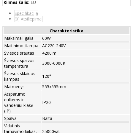
Kilmės šalis:
EU
Specifikacija
(0) Atsiliepimai
Charakteristika
Maksimali galia
60W
Maitinimo įtampa
AC220-240V
Šviesos srautas
4200lm
Šviesos spalvos
3000-6000K
temperatūra
Šviesos sklaidos
120°
kampas
Matmenys
555x555mm
Atsparumo
dulkėms ir
IP20
vandeniui klasė
(IP)
Spalva
Balta
Vidutinis
tarnavimo laikas,
25000val.