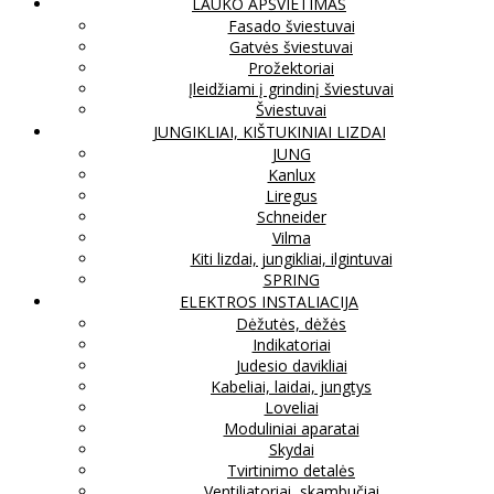
LAUKO APŠVIETIMAS
Fasado šviestuvai
Gatvės šviestuvai
Prožektoriai
Įleidžiami į grindinį šviestuvai
Šviestuvai
JUNGIKLIAI, KIŠTUKINIAI LIZDAI
JUNG
Kanlux
Liregus
Schneider
Vilma
Kiti lizdai, jungikliai, ilgintuvai
SPRING
ELEKTROS INSTALIACIJA
Dėžutės, dėžės
Indikatoriai
Judesio davikliai
Kabeliai, laidai, jungtys
Loveliai
Moduliniai aparatai
Skydai
Tvirtinimo detalės
Ventiliatoriai, skambučiai