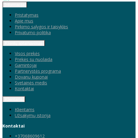
Informacija
Pristatymas
Apie mus
Pirkimo sąlygos ir taisyklės
Privatumo politika
Klientų aptarnavimas
Visos prekės
Prekės su nuolaida
Gamintojai
Partnerystės programa
Dovanų kuponai
Svetainės medis
Kontaktai
Klientams
Klientams
Užsakymų istorija
Kontaktai
+37068609612