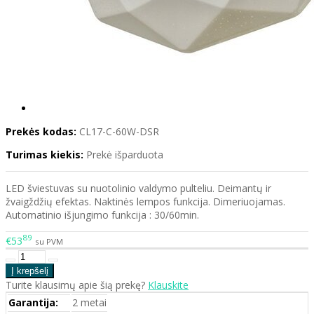
Prekės kodas:
CL17-C-60W-DSR
Turimas kiekis:
Prekė išparduota
LED šviestuvas su nuotolinio valdymo pulteliu. Deimantų ir
žvaigždžių efektas. Naktinės lempos funkcija. Dimeriuojamas.
Automatinio išjungimo funkcija : 30/60min.
89
€53
su PVM
Turite klausimų apie šią prekę?
Klauskite
Garantija:
2 metai