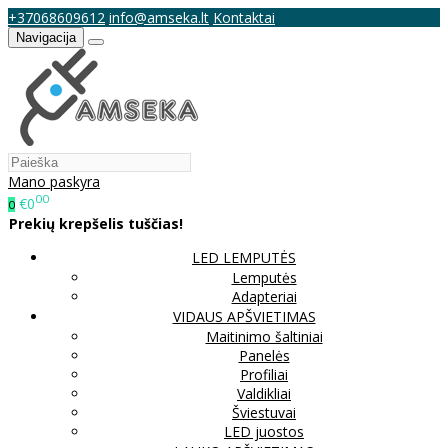
+37068609612
info@amseka.lt
Kontaktai
Navigacija
Mano paskyra
00
€0
0
Prekių krepšelis tuščias!
LED LEMPUTĖS
Lemputės
Adapteriai
VIDAUS APŠVIETIMAS
Maitinimo šaltiniai
Panelės
Profiliai
Valdikliai
Šviestuvai
LED juostos