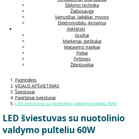
Šildymo technika
Žaibosauga
Vamzdžiai, laikikliai, movos
Elektromobilių įkrovimui
ĮRANKIAI
Grąžtai
Markeriai, pieštukai
Matavimo Įrankiai
Peiliai
Pirštinės
Žibintuvėliai
Pagrindinis
VIDAUS APŠVIETIMAS
Šviestuvai
Paviršiniai šviestuvai
LED šviestuvas su nuotolinio valdymo pulteliu 60W
LED šviestuvas su nuotolinio
valdymo pulteliu 60W