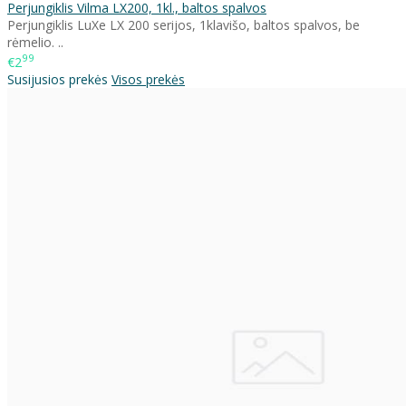
Perjungiklis Vilma LX200, 1kl., baltos spalvos
Perjungiklis LuXe LX 200 serijos, 1klavišo, baltos spalvos, be
rėmelio. ..
99
€2
Susijusios prekės
Visos prekės