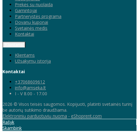
Prekės su nuolaida
Gamintojai
Partnerystės programa
Dovanų kuponai
Svetainės medis
Kontaktai
Klientams
Klientams
Užsakymų istorija
Kontaktai
+37068609612
info@amseka.lt
I - V 8.00 - 17.00
2026 © Visos teisės saugomos. Kopijuoti, platinti svetainės turinį
be autorių sutikimo draudžiama.
Elektroninių parduotuvių nuoma
-
eShoprent.com
Rašyk
Skambink