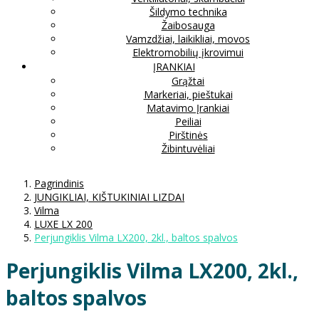
Šildymo technika
Žaibosauga
Vamzdžiai, laikikliai, movos
Elektromobilių įkrovimui
ĮRANKIAI
Grąžtai
Markeriai, pieštukai
Matavimo Įrankiai
Peiliai
Pirštinės
Žibintuvėliai
Pagrindinis
JUNGIKLIAI, KIŠTUKINIAI LIZDAI
Vilma
LUXE LX 200
Perjungiklis Vilma LX200, 2kl., baltos spalvos
Perjungiklis Vilma LX200, 2kl.,
baltos spalvos