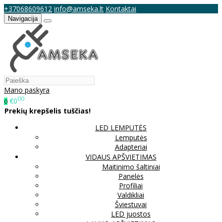
+37068609612
info@amseka.lt
Kontaktai
Navigacija
Mano paskyra
00
€0
0
Prekių krepšelis tuščias!
LED LEMPUTĖS
Lemputės
Adapteriai
VIDAUS APŠVIETIMAS
Maitinimo šaltiniai
Panelės
Profiliai
Valdikliai
Šviestuvai
LED juostos