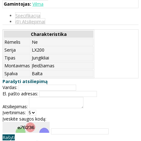
Gamintojas:
Vilma
Specifikacija
(0) Atsiliepimai
Charakteristika
Rėmelis
Ne
Serija
LX200
Tipas
Jungikliai
Montavimas
Įleidžiamas
Spalva
Balta
Parašyti atsiliepimą
Vardas:
El. pašto adresas:
Atsiliepimas:
Įvertinimas:
Įveskite saugos kodą:
Rašyti