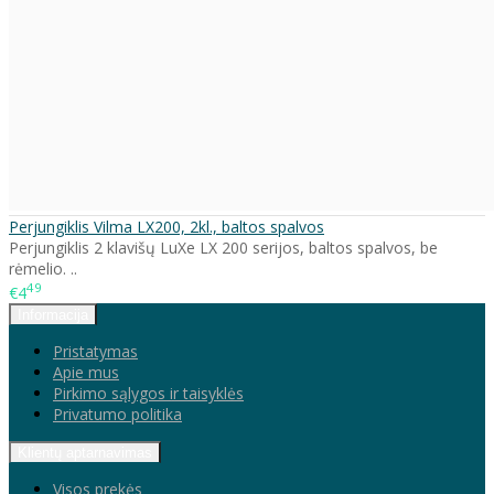
Perjungiklis Vilma LX200, 2kl., baltos spalvos
Perjungiklis 2 klavišų LuXe LX 200 serijos, baltos spalvos, be
rėmelio. ..
49
€4
Informacija
Pristatymas
Apie mus
Pirkimo sąlygos ir taisyklės
Privatumo politika
Klientų aptarnavimas
Visos prekės