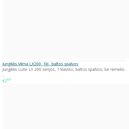
Jungiklis Vilma LX200, 1kl., baltos spalvos
Jungiklis LuXe LX 200 serijos, 1 klavišo, baltos spalvos, be rėmelio.
..
69
€2