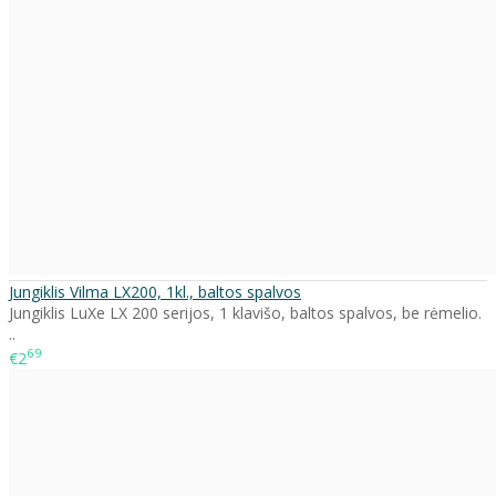
Jungiklis Vilma LX200, 1kl., baltos spalvos
Jungiklis LuXe LX 200 serijos, 1 klavišo, baltos spalvos, be rėmelio.
..
69
€2