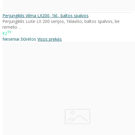
Perjungiklis Vilma LX200, 1kl., baltos spalvos
Perjungiklis LuXe LX 200 serijos, 1klavišo, baltos spalvos, be
rėmelio. ..
99
€2
Neseniai žiūrėtos
Visos prekės