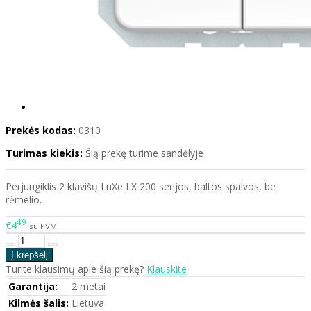
Prekės kodas:
0310
Turimas kiekis:
Šią prekę turime sandėlyje
Perjungiklis 2 klavišų LuXe LX 200 serijos, baltos spalvos, be
rėmelio.
49
€4
su PVM
Turite klausimų apie šią prekę?
Klauskite
Garantija:
2 metai
Kilmės šalis:
Lietuva