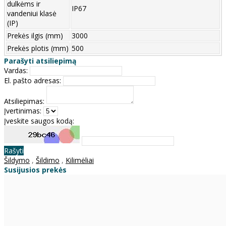
dulkėms ir
IP67
vandeniui klasė
(IP)
Prekės ilgis (mm)
3000
Prekės plotis (mm)
500
Parašyti atsiliepimą
Vardas:
El. pašto adresas:
Atsiliepimas:
Įvertinimas:
Įveskite saugos kodą:
Rašyti
Šildymo
,
Šildimo
,
Kilimėliai
Susijusios prekės