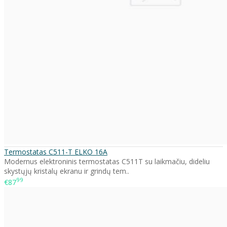
Termostatas C511-T ELKO 16A
Modernus elektroninis termostatas C511T su laikmačiu, dideliu
skystųjų kristalų ekranu ir grindų tem..
99
€87