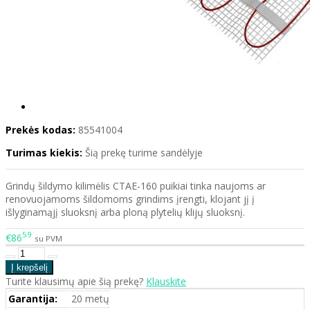
Prekės kodas:
85541004
Turimas kiekis:
Šią prekę turime sandėlyje
Grindų šildymo kilimėlis CTAE-160 puikiai tinka naujoms ar
renovuojamoms šildomoms grindims įrengti, klojant jį į
išlyginamąjį sluoksnį arba ploną plytelių klijų sluoksnį.
59
€86
su PVM
Turite klausimų apie šią prekę?
Klauskite
Garantija:
20 metų