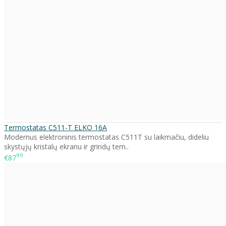
Termostatas C511-T ELKO 16A
Modernus elektroninis termostatas C511T su laikmačiu, dideliu
skystųjų kristalų ekranu ir grindų tem..
99
€87