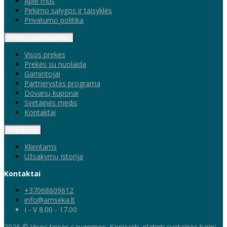
Apie mus
Pirkimo sąlygos ir taisyklės
Privatumo politika
Klientų aptarnavimas
Visos prekės
Prekės su nuolaida
Gamintojai
Partnerystės programa
Dovanų kuponai
Svetainės medis
Kontaktai
Klientams
Klientams
Užsakymų istorija
Kontaktai
+37068609612
info@amseka.lt
I - V 8.00 - 17.00
2026 © Visos teisės saugomos. Kopijuoti, platinti svetainės turinį