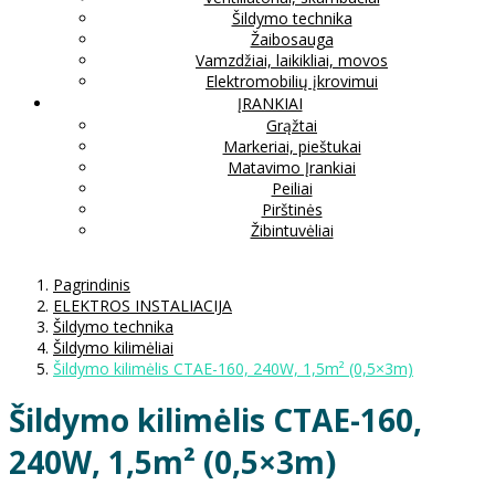
Šildymo technika
Žaibosauga
Vamzdžiai, laikikliai, movos
Elektromobilių įkrovimui
ĮRANKIAI
Grąžtai
Markeriai, pieštukai
Matavimo Įrankiai
Peiliai
Pirštinės
Žibintuvėliai
Pagrindinis
ELEKTROS INSTALIACIJA
Šildymo technika
Šildymo kilimėliai
Šildymo kilimėlis CTAE-160, 240W, 1,5m² (0,5×3m)
Šildymo kilimėlis CTAE-160,
240W, 1,5m² (0,5×3m)