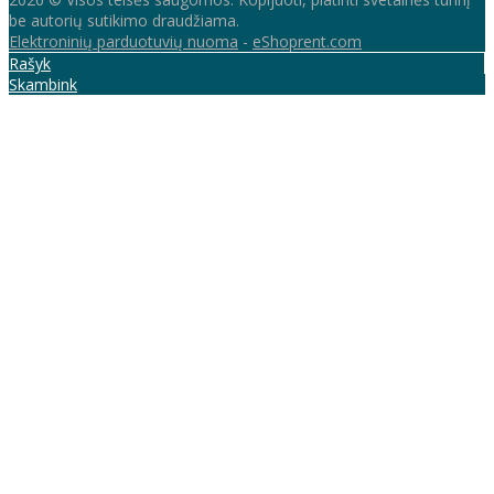
be autorių sutikimo draudžiama.
Elektroninių parduotuvių nuoma
-
eShoprent.com
Rašyk
Skambink