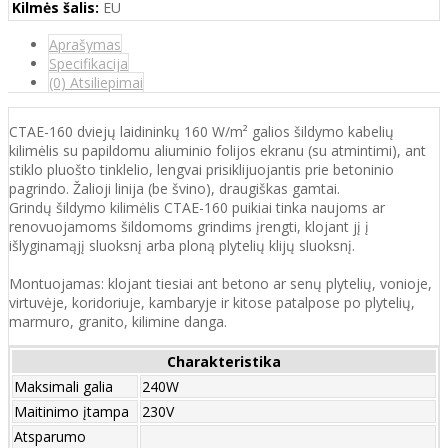
Kilmės šalis:
EU
Aprašymas
Specifikacija
(0) Atsiliepimai
CTAE-160 dviejų laidininkų 160 W/m² galios šildymo kabelių
kilimėlis su papildomu aliuminio folijos ekranu (su atmintimi), ant
stiklo pluošto tinklelio, lengvai prisiklijuojantis prie betoninio
pagrindo. Žalioji linija (be švino), draugiškas gamtai.
Grindų šildymo kilimėlis CTAE-160 puikiai tinka naujoms ar
renovuojamoms šildomoms grindims įrengti, klojant jį į
išlyginamąjį sluoksnį arba ploną plytelių klijų sluoksnį.
Montuojamas: klojant tiesiai ant betono ar senų plytelių, vonioje,
virtuvėje, koridoriuje, kambaryje ir kitose patalpose po plytelių,
marmuro, granito, kilimine danga.
Charakteristika
Maksimali galia
240W
Maitinimo įtampa
230V
Atsparumo