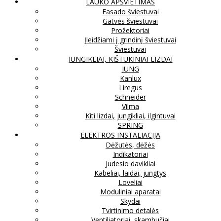
LAUKO APŠVIETIMAS
Fasado šviestuvai
Gatvės šviestuvai
Prožektoriai
Įleidžiami į grindinį šviestuvai
Šviestuvai
JUNGIKLIAI, KIŠTUKINIAI LIZDAI
JUNG
Kanlux
Liregus
Schneider
Vilma
Kiti lizdai, jungikliai, ilgintuvai
SPRING
ELEKTROS INSTALIACIJA
Dėžutės, dėžės
Indikatoriai
Judesio davikliai
Kabeliai, laidai, jungtys
Loveliai
Moduliniai aparatai
Skydai
Tvirtinimo detalės
Ventiliatoriai, skambučiai