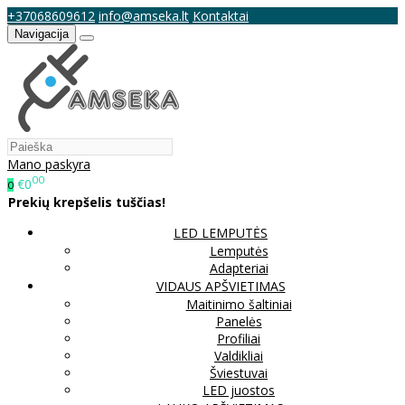
+37068609612
info@amseka.lt
Kontaktai
Navigacija
Mano paskyra
00
€0
0
Prekių krepšelis tuščias!
LED LEMPUTĖS
Lemputės
Adapteriai
VIDAUS APŠVIETIMAS
Maitinimo šaltiniai
Panelės
Profiliai
Valdikliai
Šviestuvai
LED juostos