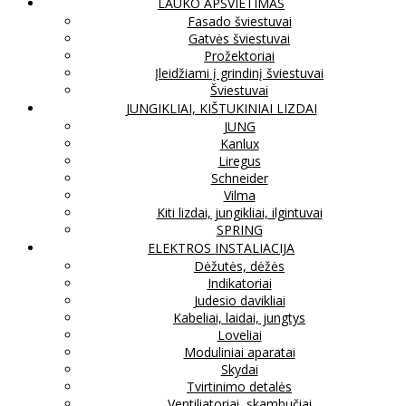
LAUKO APŠVIETIMAS
Fasado šviestuvai
Gatvės šviestuvai
Prožektoriai
Įleidžiami į grindinį šviestuvai
Šviestuvai
JUNGIKLIAI, KIŠTUKINIAI LIZDAI
JUNG
Kanlux
Liregus
Schneider
Vilma
Kiti lizdai, jungikliai, ilgintuvai
SPRING
ELEKTROS INSTALIACIJA
Dėžutės, dėžės
Indikatoriai
Judesio davikliai
Kabeliai, laidai, jungtys
Loveliai
Moduliniai aparatai
Skydai
Tvirtinimo detalės
Ventiliatoriai, skambučiai