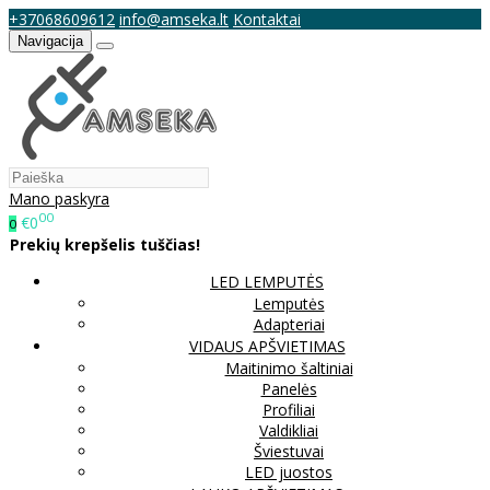
+37068609612
info@amseka.lt
Kontaktai
Navigacija
Mano paskyra
00
€0
0
Prekių krepšelis tuščias!
LED LEMPUTĖS
Lemputės
Adapteriai
VIDAUS APŠVIETIMAS
Maitinimo šaltiniai
Panelės
Profiliai
Valdikliai
Šviestuvai
LED juostos