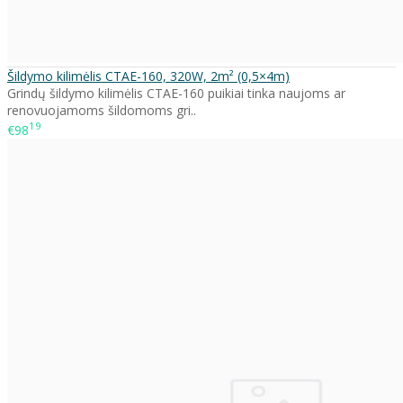
Šildymo kilimėlis CTAE-160, 320W, 2m² (0,5×4m)
Grindų šildymo kilimėlis CTAE-160 puikiai tinka naujoms ar
renovuojamoms šildomoms gri..
19
€98