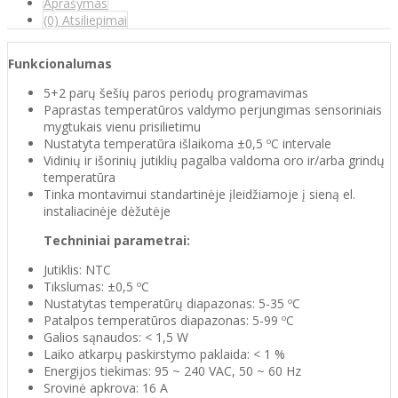
Aprašymas
(0) Atsiliepimai
Funkcionalumas
5+2 parų šešių paros periodų programavimas
Paprastas temperatūros valdymo perjungimas sensoriniais
mygtukais vienu prisilietimu
Nustatyta temperatūra išlaikoma ±0,5 ºC intervale
Vidinių ir išorinių jutiklių pagalba valdoma oro ir/arba grindų
temperatūra
Tinka montavimui standartinėje įleidžiamoje į sieną el.
instaliacinėje dėžutėje
Techniniai parametrai:
Jutiklis: NTC
Tikslumas: ±0,5 ºC
Nustatytas temperatūrų diapazonas: 5-35 ºC
Patalpos temperatūros diapazonas: 5-99 ºC
Galios sąnaudos: < 1,5 W
Laiko atkarpų paskirstymo paklaida: < 1 %
Energijos tiekimas: 95 ~ 240 VAC, 50 ~ 60 Hz
Srovinė apkrova: 16 A