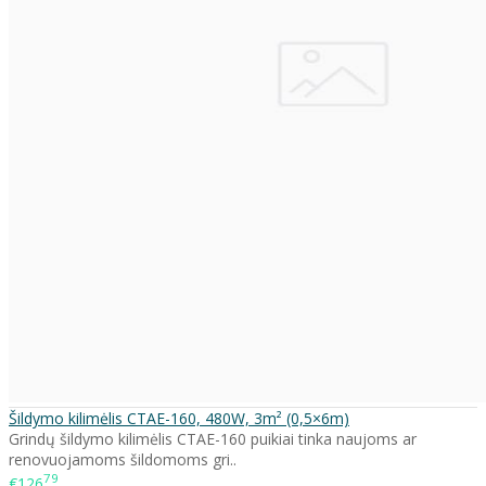
Šildymo kilimėlis CTAE-160, 480W, 3m² (0,5×6m)
Grindų šildymo kilimėlis CTAE-160 puikiai tinka naujoms ar
renovuojamoms šildomoms gri..
79
€126