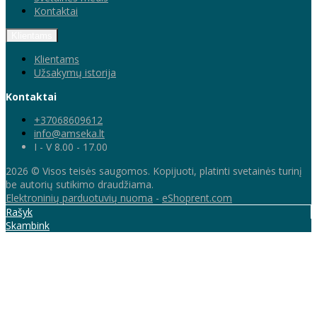
Kontaktai
Klientams
Klientams
Užsakymų istorija
Kontaktai
+37068609612
info@amseka.lt
I - V 8.00 - 17.00
2026 © Visos teisės saugomos. Kopijuoti, platinti svetainės turinį
be autorių sutikimo draudžiama.
Elektroninių parduotuvių nuoma
-
eShoprent.com
Rašyk
Skambink