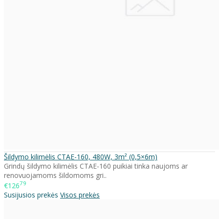
Šildymo kilimėlis CTAE-160, 480W, 3m² (0,5×6m)
Grindų šildymo kilimėlis CTAE-160 puikiai tinka naujoms ar
renovuojamoms šildomoms gri..
79
€126
Susijusios prekės
Visos prekės