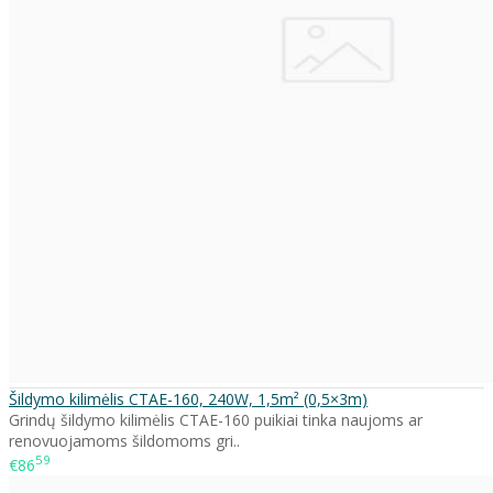
Šildymo kilimėlis CTAE-160, 240W, 1,5m² (0,5×3m)
Grindų šildymo kilimėlis CTAE-160 puikiai tinka naujoms ar
renovuojamoms šildomoms gri..
59
€86