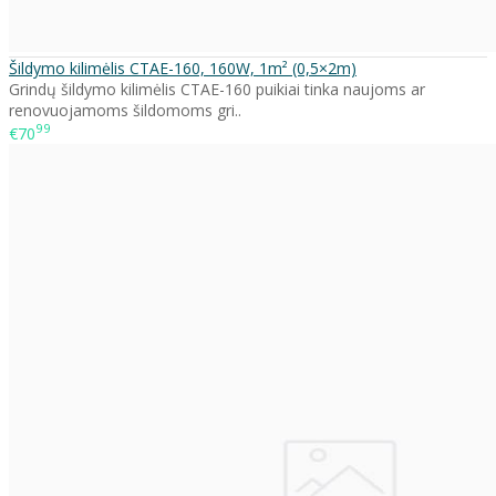
Šildymo kilimėlis CTAE-160, 160W, 1m² (0,5×2m)
Grindų šildymo kilimėlis CTAE-160 puikiai tinka naujoms ar
renovuojamoms šildomoms gri..
99
€70