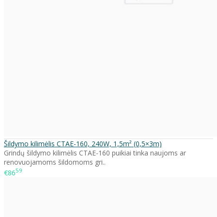
Šildymo kilimėlis CTAE-160, 240W, 1,5m² (0,5×3m)
Grindų šildymo kilimėlis CTAE-160 puikiai tinka naujoms ar
renovuojamoms šildomoms gri..
59
€86