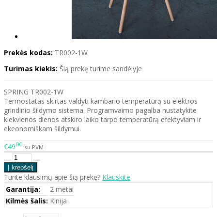
Prekės kodas:
TR002-1W
Turimas kiekis:
Šią prekę turime sandėlyje
SPRING TR002-1W
Termostatas skirtas valdyti kambario temperatūrą su elektros
grindinio šildymo sistema. Programvaimo pagalba nustatykite
kiekvienos dienos atskiro laiko tarpo temperatūrą efektyviam ir
ekeonomiškam šildymui.
00
€49
su PVM
Turite klausimų apie šią prekę?
Klauskite
Garantija:
2 metai
Kilmės šalis:
Kinija