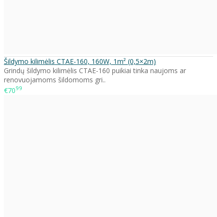
Šildymo kilimėlis CTAE-160, 160W, 1m² (0,5×2m)
Grindų šildymo kilimėlis CTAE-160 puikiai tinka naujoms ar
renovuojamoms šildomoms gri..
99
€70