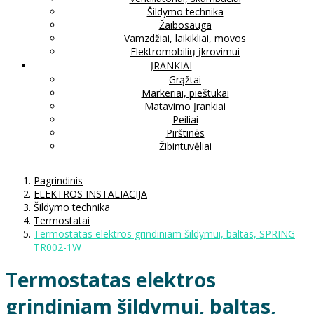
Šildymo technika
Žaibosauga
Vamzdžiai, laikikliai, movos
Elektromobilių įkrovimui
ĮRANKIAI
Grąžtai
Markeriai, pieštukai
Matavimo Įrankiai
Peiliai
Pirštinės
Žibintuvėliai
Pagrindinis
ELEKTROS INSTALIACIJA
Šildymo technika
Termostatai
Termostatas elektros grindiniam šildymui, baltas, SPRING
TR002-1W
Termostatas elektros
grindiniam šildymui, baltas,