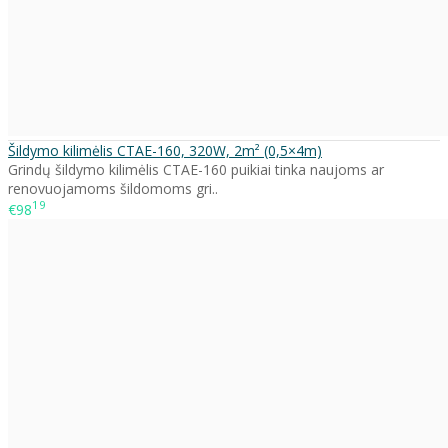
Šildymo kilimėlis CTAE-160, 320W, 2m² (0,5×4m)
Grindų šildymo kilimėlis CTAE-160 puikiai tinka naujoms ar
renovuojamoms šildomoms gri..
19
€98