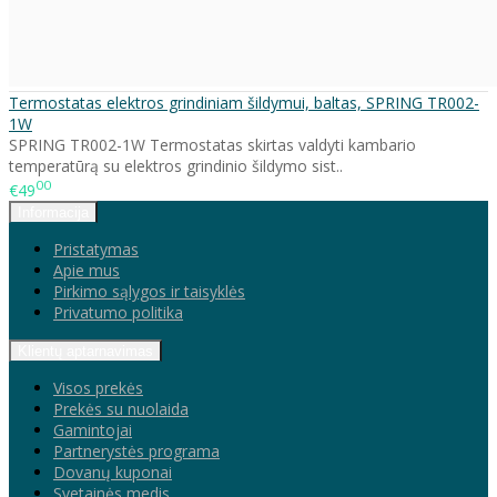
Termostatas elektros grindiniam šildymui, baltas, SPRING TR002-
1W
SPRING TR002-1W Termostatas skirtas valdyti kambario
temperatūrą su elektros grindinio šildymo sist..
00
€49
Informacija
Pristatymas
Apie mus
Pirkimo sąlygos ir taisyklės
Privatumo politika
Klientų aptarnavimas
Visos prekės
Prekės su nuolaida
Gamintojai
Partnerystės programa
Dovanų kuponai
Svetainės medis