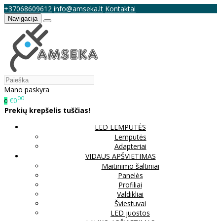
+37068609612
info@amseka.lt
Kontaktai
Navigacija
Mano paskyra
00
€0
0
Prekių krepšelis tuščias!
LED LEMPUTĖS
Lemputės
Adapteriai
VIDAUS APŠVIETIMAS
Maitinimo šaltiniai
Panelės
Profiliai
Valdikliai
Šviestuvai
LED juostos