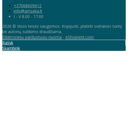
+37068609612
info@amseka.lt
I - V 8.00 - 17.00
2026 © Visos teisės saugomos. Kopijuoti, platinti svetainės turinį
be autorių sutikimo draudžiama.
Elektroninių parduotuvių nuoma
-
eShoprent.com
Rašyk
Skambink