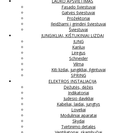
LAUKO APŠVIETIMAS
Fasado šviestuvai
Gatvės šviestuvai
Prožektoriai
Įleidžiami į grindinį šviestuvai
Šviestuvai
JUNGIKLIAI, KIŠTUKINIAI LIZDAI
JUNG
Kanlux
Liregus
Schneider
Vilma
Kiti lizdai, jungikliai, ilgintuvai
SPRING
ELEKTROS INSTALIACIJA
Dėžutės, dėžės
Indikatoriai
Judesio davikliai
Kabeliai, laidai, jungtys
Loveliai
Moduliniai aparatai
Skydai
Tvirtinimo detalės
Ventiliatoriai, skambučiai