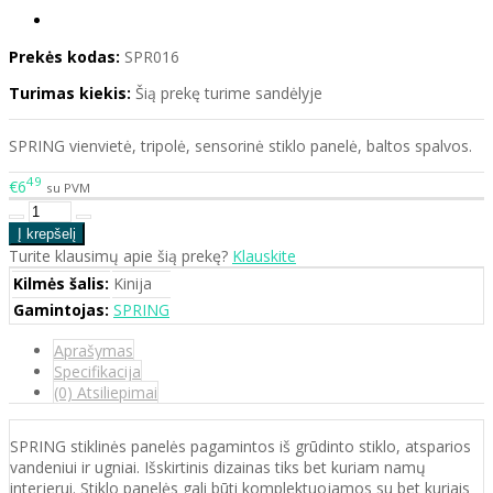
Prekės kodas:
SPR016
Turimas kiekis:
Šią prekę turime sandėlyje
SPRING vienvietė, tripolė, sensorinė stiklo panelė, baltos spalvos.
49
€6
su PVM
Turite klausimų apie šią prekę?
Klauskite
Kilmės šalis:
Kinija
Gamintojas:
SPRING
Aprašymas
Specifikacija
(0) Atsiliepimai
SPRING stiklinės panelės pagamintos iš grūdinto stiklo, atsparios
vandeniui ir ugniai. Išskirtinis dizainas tiks bet kuriam namų
interjerui. Stiklo panelės gali būti komplektuojamos su bet kuriais