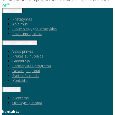
49
€6
Informacija
Pristatymas
Apie mus
Pirkimo sąlygos ir taisyklės
Privatumo politika
Klientų aptarnavimas
Visos prekės
Prekės su nuolaida
Gamintojai
Partnerystės programa
Dovanų kuponai
Svetainės medis
Kontaktai
Klientams
Klientams
Užsakymų istorija
Kontaktai