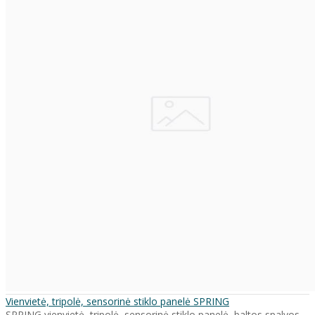
Vienvietė, tripolė, sensorinė stiklo panelė SPRING
SPRING vienvietė, tripolė, sensorinė stiklo panelė, baltos spalvos. ..