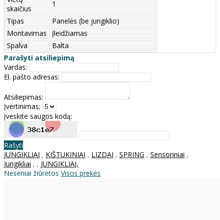
1
skaičius
Tipas
Panelės (be jungiklio)
Montavimas
Įleidžiamas
Spalva
Balta
Parašyti atsiliepimą
Vardas:
El. pašto adresas:
Atsiliepimas:
Įvertinimas:
Įveskite saugos kodą:
Rašyti
JUNGIKLIAI
,
KIŠTUKINIAI
,
LIZDAI
,
SPRING
,
Sensoriniai
,
Jungikliai
,
,
JUNGIKLIAI,
Neseniai žiūrėtos
Visos prekės