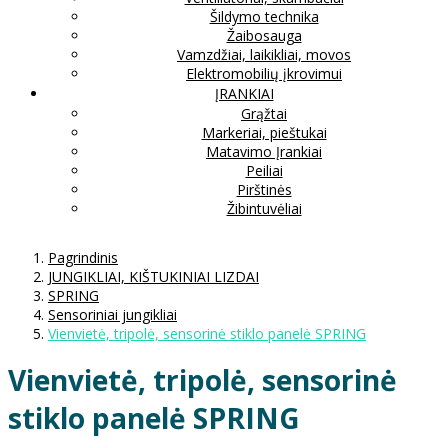
Šildymo technika
Žaibosauga
Vamzdžiai, laikikliai, movos
Elektromobilių įkrovimui
ĮRANKIAI
Grąžtai
Markeriai, pieštukai
Matavimo Įrankiai
Peiliai
Pirštinės
Žibintuvėliai
Pagrindinis
JUNGIKLIAI, KIŠTUKINIAI LIZDAI
SPRING
Sensoriniai jungikliai
Vienvietė, tripolė, sensorinė stiklo panelė SPRING
Vienvietė, tripolė, sensorinė
stiklo panelė SPRING