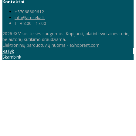
Kontaktai
+37068609612
info@amseka.lt
I - V 8.00 - 17.00
2026 © Visos teisės saugomos. Kopijuoti, platinti svetainės turinį
be autorių sutikimo draudžiama.
Elektroninių parduotuvių nuoma
-
eShoprent.com
Rašyk
Skambink