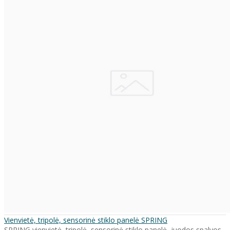
Vienvietė, tripolė, sensorinė stiklo panelė SPRING
SPRING vienvietė, tripolė, sensorinė stiklo panelė, juodos spalvos.