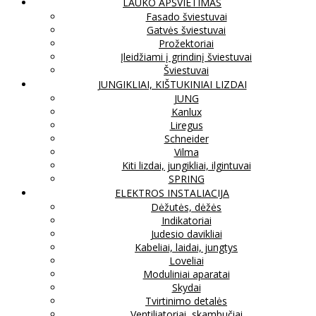
LAUKO APŠVIETIMAS
Fasado šviestuvai
Gatvės šviestuvai
Prožektoriai
Įleidžiami į grindinį šviestuvai
Šviestuvai
JUNGIKLIAI, KIŠTUKINIAI LIZDAI
JUNG
Kanlux
Liregus
Schneider
Vilma
Kiti lizdai, jungikliai, ilgintuvai
SPRING
ELEKTROS INSTALIACIJA
Dėžutės, dėžės
Indikatoriai
Judesio davikliai
Kabeliai, laidai, jungtys
Loveliai
Moduliniai aparatai
Skydai
Tvirtinimo detalės
Ventiliatoriai, skambučiai