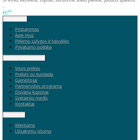
..
49
€6
Informacija
Pristatymas
Apie mus
Pirkimo sąlygos ir taisyklės
Privatumo politika
Klientų aptarnavimas
Visos prekės
Prekės su nuolaida
Gamintojai
Partnerystės programa
Dovanų kuponai
Svetainės medis
Kontaktai
Klientams
Klientams
Užsakymų istorija