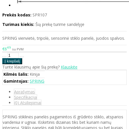
Prekės kodas:
SPR107
Turimas kiekis:
Šią prekę turime sandėlyje
SPRING vienvietė, tripolė, sensorinė stiklo panelė, juodos spalvos.
49
€6
su PVM
Turite klausimų apie šią prekę?
Klauskite
Kilmės šalis:
Kinija
Gamintojas:
SPRING
Aprašymas
Specifikacija
(0) Atsiliepimai
SPRING stiklinės panelės pagamintos iš grūdinto stiklo, atsparios
vandeniui ir ugniai. Išskirtinis dizainas tiks bet kuriam namų
interjerui. Stiklo panelės gali būti komplektuojamos su bet kuriais