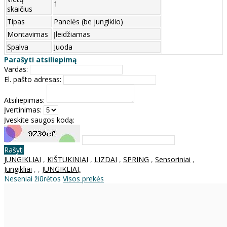
1
skaičius
Tipas
Panelės (be jungiklio)
Montavimas
Įleidžiamas
Spalva
Juoda
Parašyti atsiliepimą
Vardas:
El. pašto adresas:
Atsiliepimas:
Įvertinimas:
Įveskite saugos kodą:
Rašyti
JUNGIKLIAI
,
KIŠTUKINIAI
,
LIZDAI
,
SPRING
,
Sensoriniai
,
Jungikliai
,
,
JUNGIKLIAI,
Neseniai žiūrėtos
Visos prekės