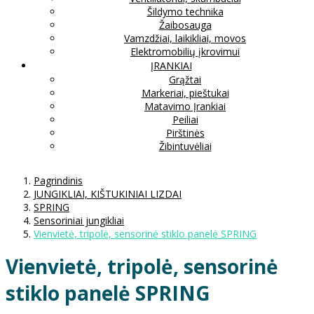
Šildymo technika
Žaibosauga
Vamzdžiai, laikikliai, movos
Elektromobilių įkrovimui
ĮRANKIAI
Grąžtai
Markeriai, pieštukai
Matavimo Įrankiai
Peiliai
Pirštinės
Žibintuvėliai
Pagrindinis
JUNGIKLIAI, KIŠTUKINIAI LIZDAI
SPRING
Sensoriniai jungikliai
Vienvietė, tripolė, sensorinė stiklo panelė SPRING
Vienvietė, tripolė, sensorinė
stiklo panelė SPRING