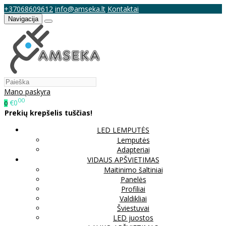
+37068609612
info@amseka.lt
Kontaktai
Navigacija
Mano paskyra
00
€0
0
Prekių krepšelis tuščias!
LED LEMPUTĖS
Lemputės
Adapteriai
VIDAUS APŠVIETIMAS
Maitinimo šaltiniai
Panelės
Profiliai
Valdikliai
Šviestuvai
LED juostos