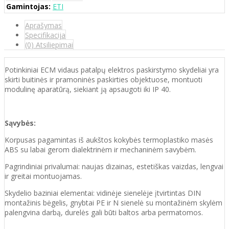
Gamintojas:
ETI
Aprašymas
Specifikacija
(0) Atsiliepimai
Potinkiniai ECM vidaus patalpų elektros paskirstymo skydeliai yra
skirti buitinės ir pramoninės paskirties objektuose, montuoti
modulinę aparatūrą, siekiant ją apsaugoti iki IP 40.
Sąvybės:
Korpusas pagamintas iš aukštos kokybės termoplastiko masės
ABS su labai gerom dialektrinėm ir mechaninėm savybėm.
Pagrindiniai privalumai: naujas dizainas, estetiškas vaizdas, lengvai
ir greitai montuojamas.
Skydelio baziniai elementai: vidinėje sienelėje įtvirtintas DIN
montažinis bėgelis, gnybtai PE ir N sienelė su montažinėm skylėm
palengvina darbą, durelės gali būti baltos arba permatomos.