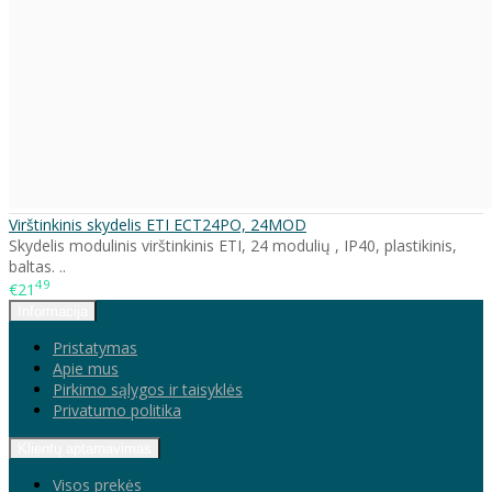
Virštinkinis skydelis ETI ECT24PO, 24MOD
Skydelis modulinis virštinkinis ETI, 24 modulių , IP40, plastikinis,
baltas. ..
49
€21
Informacija
Pristatymas
Apie mus
Pirkimo sąlygos ir taisyklės
Privatumo politika
Klientų aptarnavimas
Visos prekės