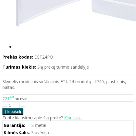
Prekės kodas:
ECT24PO
Turimas kiekis:
Šią prekę turime sandėlyje
Skydelis modulinis virštinkinis ETI, 24 modulių , IP40, plastikinis,
baltas.
49
€21
su PVM
Turite klausimų apie šią prekę?
Klauskite
Garantija:
2 metai
Kilmės šalis:
Slovėnija