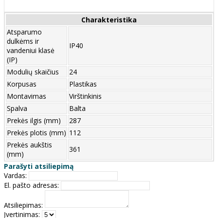
Charakteristika
Atsparumo
dulkėms ir
IP40
vandeniui klasė
(IP)
Modulių skaičius
24
Korpusas
Plastikas
Montavimas
Virštinkinis
Spalva
Balta
Prekės ilgis (mm)
287
Prekės plotis (mm)
112
Prekės aukštis
361
(mm)
Parašyti atsiliepimą
Vardas:
El. pašto adresas:
Atsiliepimas:
Įvertinimas: