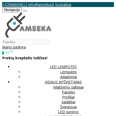
+37068609612
info@amseka.lt
Kontaktai
Navigacija
Mano paskyra
00
€0
0
Prekių krepšelis tuščias!
LED LEMPUTĖS
Lemputės
Adapteriai
VIDAUS APŠVIETIMAS
Maitinimo šaltiniai
Panelės
Profiliai
Valdikliai
Šviestuvai
LED juostos