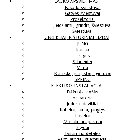
LAUKO APŠVIETIMAS
Fasado šviestuvai
Gatvės šviestuvai
Prožektoriai
Įleidžiami į grindinį šviestuvai
Šviestuvai
JUNGIKLIAI, KIŠTUKINIAI LIZDAI
JUNG
Kanlux
Liregus
Schneider
Vilma
Kiti lizdai, jungikliai, ilgintuvai
SPRING
ELEKTROS INSTALIACIJA
Dėžutės, dėžės
Indikatoriai
Judesio davikliai
Kabeliai, laidai, jungtys
Loveliai
Moduliniai aparatai
Skydai
Tvirtinimo detalės
Ventiliatoriai, skambučiai