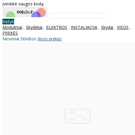
Įveskite saugos kodą:
Rašyti
Moduliniai
,
Skydeliai
,
ELEKTROS
,
INSTALIACIJA
,
Skydai
,
VISOS
,
PREKĖS
Neseniai žiūrėtos
Visos prekės