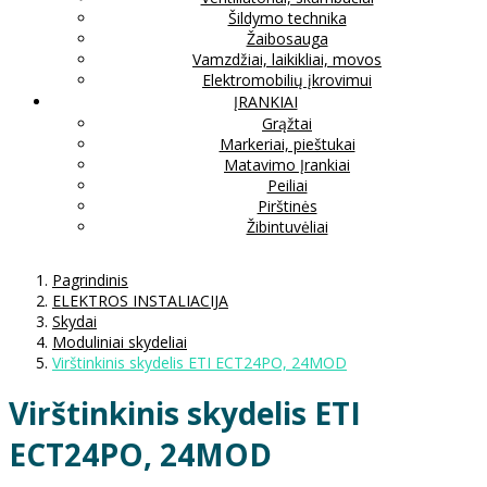
Šildymo technika
Žaibosauga
Vamzdžiai, laikikliai, movos
Elektromobilių įkrovimui
ĮRANKIAI
Grąžtai
Markeriai, pieštukai
Matavimo Įrankiai
Peiliai
Pirštinės
Žibintuvėliai
Pagrindinis
ELEKTROS INSTALIACIJA
Skydai
Moduliniai skydeliai
Virštinkinis skydelis ETI ECT24PO, 24MOD
Virštinkinis skydelis ETI
ECT24PO, 24MOD