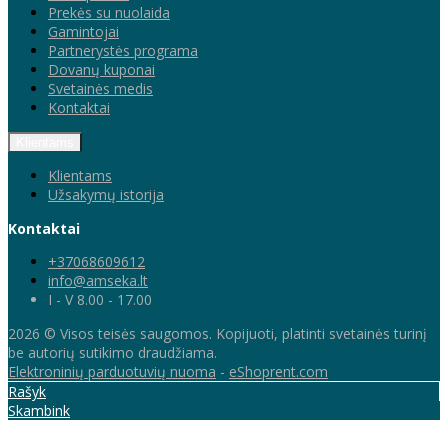
Prekės su nuolaida
Gamintojai
Partnerystės programa
Dovanų kuponai
Svetainės medis
Kontaktai
Klientams
Klientams
Užsakymų istorija
Kontaktai
+37068609612
info@amseka.lt
I - V 8.00 - 17.00
2026 © Visos teisės saugomos. Kopijuoti, platinti svetainės turinį
be autorių sutikimo draudžiama.
Elektroninių parduotuvių nuoma
-
eShoprent.com
Rašyk
Skambink