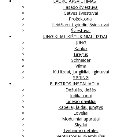
LAUKO APŠVIETIMAS
Fasado šviestuvai
Gatvės šviestuvai
Prožektoriai
Įleidžiami į grindinį šviestuvai
Šviestuvai
JUNGIKLIAI, KIŠTUKINIAI LIZDAI
JUNG
Kanlux
Liregus
Schneider
Vilma
Kiti lizdai, jungikliai, ilgintuvai
SPRING
ELEKTROS INSTALIACIJA
Dėžutės, dėžės
Indikatoriai
Judesio davikliai
Kabeliai, laidai, jungtys
Loveliai
Moduliniai aparatai
Skydai
Tvirtinimo detalės
Ventiliatoriai, skambučiai