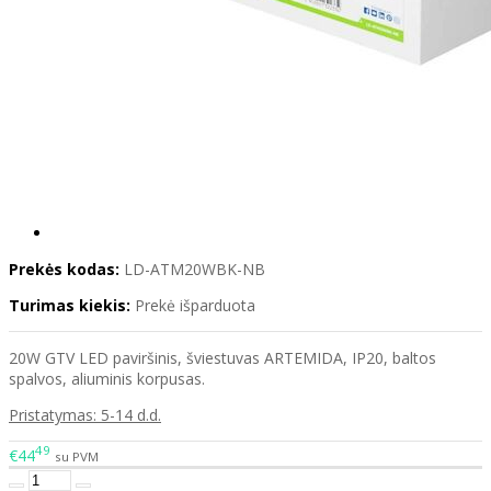
Prekės kodas:
LD-ATM20WBK-NB
Turimas kiekis:
Prekė išparduota
20W GTV LED paviršinis, šviestuvas ARTEMIDA, IP20, baltos
spalvos, aliuminis korpusas.
Pristatymas: 5-14 d.d.
49
€44
su PVM