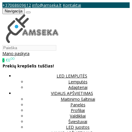
+37068609612
info@amseka.lt
Kontaktai
Navigacija
Mano paskyra
00
€0
0
Prekių krepšelis tuščias!
LED LEMPUTĖS
Lemputės
Adapteriai
VIDAUS APŠVIETIMAS
Maitinimo šaltiniai
Panelės
Profiliai
Valdikliai
Šviestuvai
LED juostos