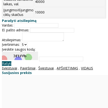
40000
laikas, val.
Įjungimo/išjungimo
10000
ciklų skaičius
Parašyti atsiliepimą
Vardas:
El. pašto adresas:
Atsiliepimas:
Įvertinimas:
Įveskite saugos kodą:
Rašyti
šviestuvai
,
Paviršiniai
,
Šviestuvai
,
APŠVIETIMAS
,
VIDAUS
Susijusios prekės