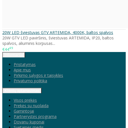
20W LED šviestuvas GTV ARTEMIDA, 4000K, baltos spalvos
20W GTV LED paviršinis, šviestuvas ARTEMIDA, IP20, baltos
spalvos, aliuminis korpusas...
49
€44
Informacija
Pristatymas
Apie mus
Pirkimo sąlygos ir taisyklės
Privatumo politika
Klientų aptarnavimas
Visos prekės
Prekės su nuolaida
Gamintojai
Partnerystės programa
Dovanų kuponai
Svetainės medis