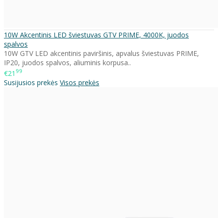
10W Akcentinis LED šviestuvas GTV PRIME, 4000K, juodos
spalvos
10W GTV LED akcentinis paviršinis, apvalus šviestuvas PRIME,
IP20, juodos spalvos, aliuminis korpusa..
99
€21
Susijusios prekės
Visos prekės