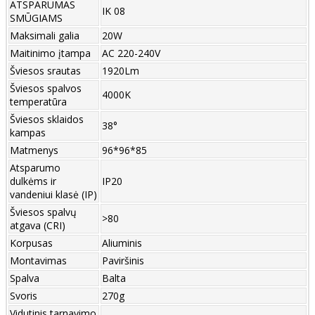
ATSPARUMAS
IK 08
SMŪGIAMS
Maksimali galia
20W
Maitinimo įtampa
AC 220-240V
Šviesos srautas
1920Lm
Šviesos spalvos
4000K
temperatūra
Šviesos sklaidos
38°
kampas
Matmenys
96*96*85
Atsparumo
dulkėms ir
IP20
vandeniui klasė (IP)
Šviesos spalvų
>80
atgava (CRI)
Korpusas
Aliuminis
Montavimas
Paviršinis
Spalva
Balta
Svoris
270g
Vidutinis tarnavimo