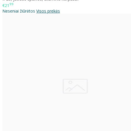
99
€21
Neseniai žiūrėtos
Visos prekės