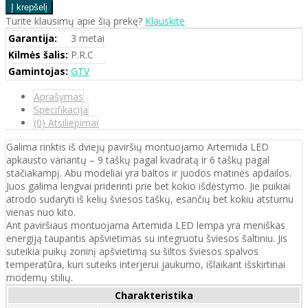
Turite klausimų apie šią prekę?
Klauskite
Garantija:
3 metai
Kilmės šalis:
P.R.C
Gamintojas:
GTV
Aprašymas
Specifikacija
(0) Atsiliepimai
Galima rinktis iš dviejų paviršių montuojamo Artemida LED
apkausto variantų – 9 taškų pagal kvadratą ir 6 taškų pagal
stačiakampį. Abu modeliai yra baltos ir juodos matinės apdailos.
Juos galima lengvai priderinti prie bet kokio išdėstymo. Jie puikiai
atrodo sudaryti iš kelių šviesos taškų, esančių bet kokiu atstumu
vienas nuo kito.
Ant paviršiaus montuojama Artemida LED lempa yra meniškas
energiją taupantis apšvietimas su integruotu šviesos šaltiniu. Jis
suteikia puikų zoninį apšvietimą su šiltos šviesos spalvos
temperatūra, kuri suteiks interjerui jaukumo, išlaikant išskirtinai
modernų stilių.
Charakteristika