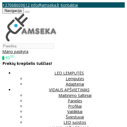
+37068609612
info@amseka.lt
Kontaktai
Navigacija
Mano paskyra
00
€0
0
Prekių krepšelis tuščias!
LED LEMPUTĖS
Lemputės
Adapteriai
VIDAUS APŠVIETIMAS
Maitinimo šaltiniai
Panelės
Profiliai
Valdikliai
Šviestuvai
LED juostos