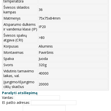
temperatūra
Šviesos sklaidos
36
kampas
Matmenys
75x75x84mm
Atsparumo dulkėms
IP20
ir vandeniui klasė (IP)
Šviesos spalvų
>80
atgava (CRI)
Korpusas
Aliuminis
Montavimas
Paviršinis
Spalva
Juoda
Svoris
320g
Vidutinis tarnavimo
40000
laikas, val.
Įjungimo/išjungimo
20000
ciklų skaičius
Parašyti atsiliepimą
Vardas:
El. pašto adresas: