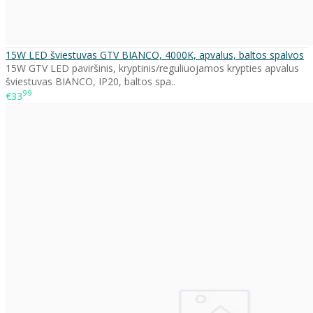
15W LED šviestuvas GTV BIANCO, 4000K, apvalus, baltos spalvos
15W GTV LED paviršinis, kryptinis/reguliuojamos krypties apvalus
šviestuvas BIANCO, IP20, baltos spa..
99
€33