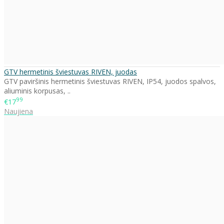
GTV hermetinis šviestuvas RIVEN, juodas
GTV paviršinis hermetinis šviestuvas RIVEN, IP54, juodos spalvos,
aliuminis korpusas, ..
99
€17
Naujiena