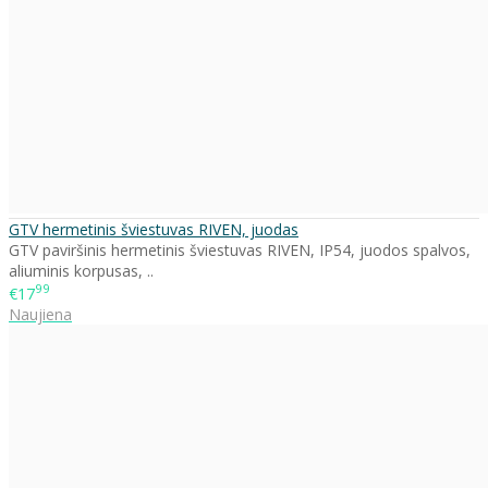
GTV hermetinis šviestuvas RIVEN, juodas
GTV paviršinis hermetinis šviestuvas RIVEN, IP54, juodos spalvos,
aliuminis korpusas, ..
99
€17
Naujiena