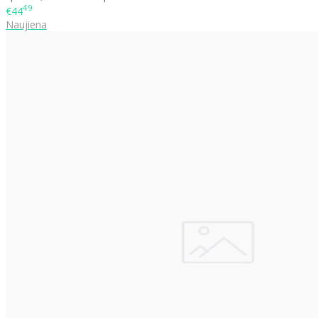
49
€44
Naujiena