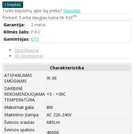
Turite klausimų apie šią prekę?
Klauskite
49
Perkant 3 arba daugiau kaina tik €26
Garantija:
2 metai
Kilmės šalis:
P.R.C
Gamintojas:
GTV
Specifikacija
(0) Atsiliepimai
Charakteristika
ATSPARUMAS
IK 06
SMŪGIAMS
DARBINĖ
REKOMENDUOJAMA
+5 - +30C
TEMPERATŪRA
Maksimali galia
8W
Maitinimo įtampa
AC 220-240V
Šviesos srautas
680Lm
Šviesos spalvos
4000K