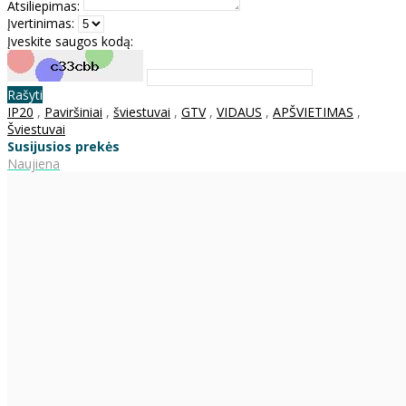
Atsiliepimas:
Įvertinimas:
Įveskite saugos kodą:
Rašyti
IP20
,
Paviršiniai
,
šviestuvai
,
GTV
,
VIDAUS
,
APŠVIETIMAS
,
Šviestuvai
Susijusios prekės
Naujiena