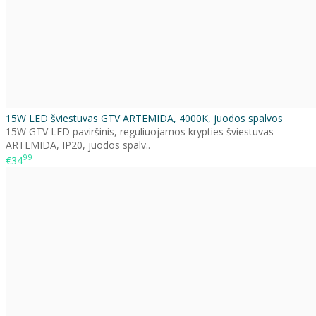
15W LED šviestuvas GTV ARTEMIDA, 4000K, juodos spalvos
15W GTV LED paviršinis, reguliuojamos krypties šviestuvas
ARTEMIDA, IP20, juodos spalv..
99
€34