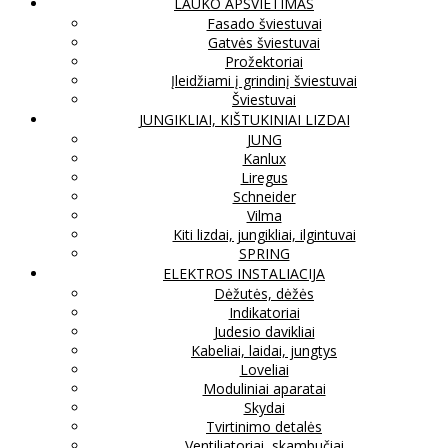
LAUKO APŠVIETIMAS
Fasado šviestuvai
Gatvės šviestuvai
Prožektoriai
Įleidžiami į grindinį šviestuvai
Šviestuvai
JUNGIKLIAI, KIŠTUKINIAI LIZDAI
JUNG
Kanlux
Liregus
Schneider
Vilma
Kiti lizdai, jungikliai, ilgintuvai
SPRING
ELEKTROS INSTALIACIJA
Dėžutės, dėžės
Indikatoriai
Judesio davikliai
Kabeliai, laidai, jungtys
Loveliai
Moduliniai aparatai
Skydai
Tvirtinimo detalės
Ventiliatoriai, skambučiai