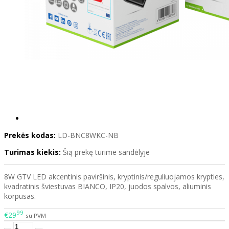
Prekės kodas:
LD-BNC8WKC-NB
Turimas kiekis:
Šią prekę turime sandėlyje
8W GTV LED akcentinis paviršinis, kryptinis/reguliuojamos krypties,
kvadratinis šviestuvas BIANCO, IP20, juodos spalvos, aliuminis
korpusas.
99
€29
su PVM