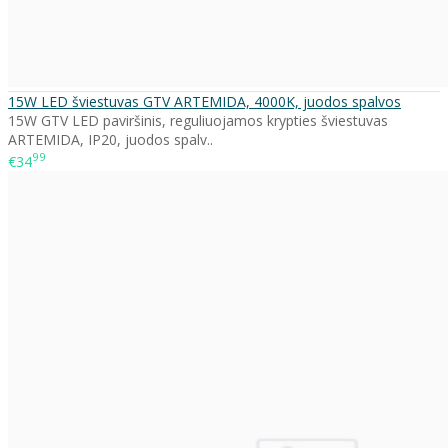
15W LED šviestuvas GTV ARTEMIDA, 4000K, juodos spalvos
15W GTV LED paviršinis, reguliuojamos krypties šviestuvas
ARTEMIDA, IP20, juodos spalv..
99
€34