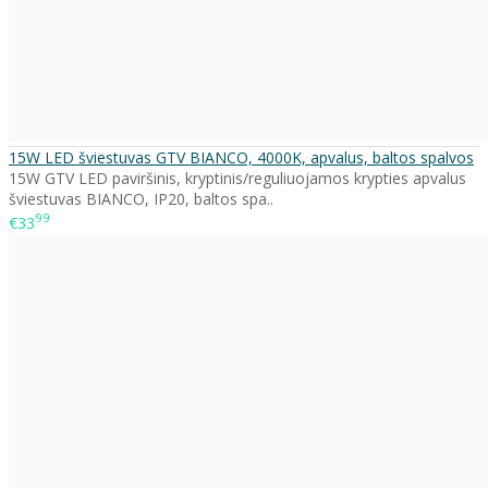
15W LED šviestuvas GTV BIANCO, 4000K, apvalus, baltos spalvos
15W GTV LED paviršinis, kryptinis/reguliuojamos krypties apvalus
šviestuvas BIANCO, IP20, baltos spa..
99
€33