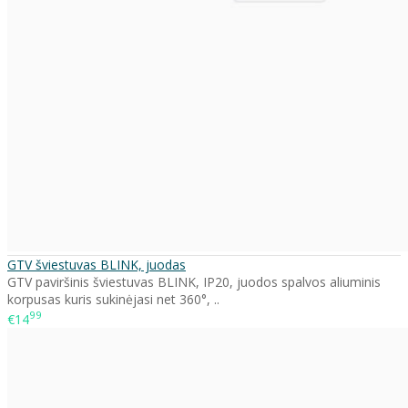
GTV šviestuvas BLINK, juodas
GTV paviršinis šviestuvas BLINK, IP20, juodos spalvos aliuminis
korpusas kuris sukinėjasi net 360°, ..
99
€14