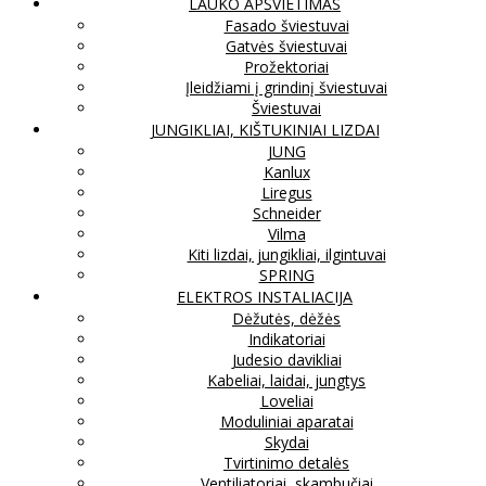
LAUKO APŠVIETIMAS
Fasado šviestuvai
Gatvės šviestuvai
Prožektoriai
Įleidžiami į grindinį šviestuvai
Šviestuvai
JUNGIKLIAI, KIŠTUKINIAI LIZDAI
JUNG
Kanlux
Liregus
Schneider
Vilma
Kiti lizdai, jungikliai, ilgintuvai
SPRING
ELEKTROS INSTALIACIJA
Dėžutės, dėžės
Indikatoriai
Judesio davikliai
Kabeliai, laidai, jungtys
Loveliai
Moduliniai aparatai
Skydai
Tvirtinimo detalės
Ventiliatoriai, skambučiai