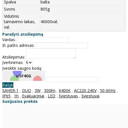
Spalva
balta
Svoris
805g
Vidutinis
tarnavimo laikas,
40000val.
val.
Parašyti atsiliepimą
Vardas:
El. pašto adresas:
Atsiliepimas:
Įvertinimas:
Įveskite saugos kodą:
Rašyti
SAHER-1
,
DUO
,
3W
,
300lm
,
6400K
,
AC220-240V
,
50-60Hz
,
IP65
,
1h
,
Evakuaciniai
,
LED
,
šviestuvas
,
šviestuvai
Susijusios prekės