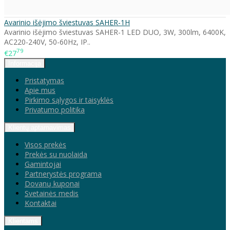
Avarinio išėjimo šviestuvas SAHER-1H
Avarinio išėjimo šviestuvas SAHER-1 LED DUO, 3W, 300lm, 6400K,
AC220-240V, 50-60Hz, IP..
79
€27
Informacija
Pristatymas
Apie mus
Pirkimo sąlygos ir taisyklės
Privatumo politika
Klientų aptarnavimas
Visos prekės
Prekės su nuolaida
Gamintojai
Partnerystės programa
Dovanų kuponai
Svetainės medis
Kontaktai
Klientams