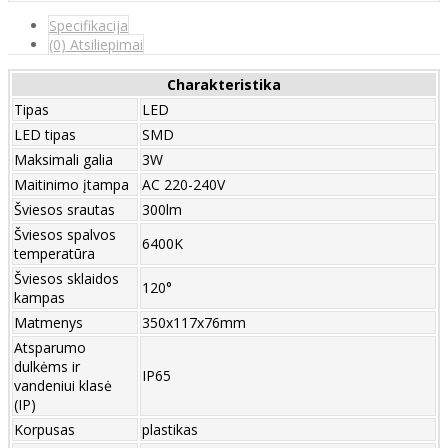
Specifikacija
(0) Atsiliepimai
Charakteristika
Tipas
LED
LED tipas
SMD
Maksimali galia
3W
Maitinimo įtampa
AC 220-240V
Šviesos srautas
300lm
Šviesos spalvos
6400K
temperatūra
Šviesos sklaidos
120°
kampas
Matmenys
350x117x76mm
Atsparumo
dulkėms ir
IP65
vandeniui klasė
(IP)
Korpusas
plastikas