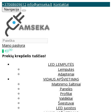
+37068609612
info@amseka.lt
Kontaktai
Navigacija
Mano paskyra
00
€0
0
Prekių krepšelis tuščias!
LED LEMPUTĖS
Lemputės
Adapteriai
VIDAUS APŠVIETIMAS
Maitinimo šaltiniai
Panelės
Profiliai
Valdikliai
Šviestuvai
LED juostos