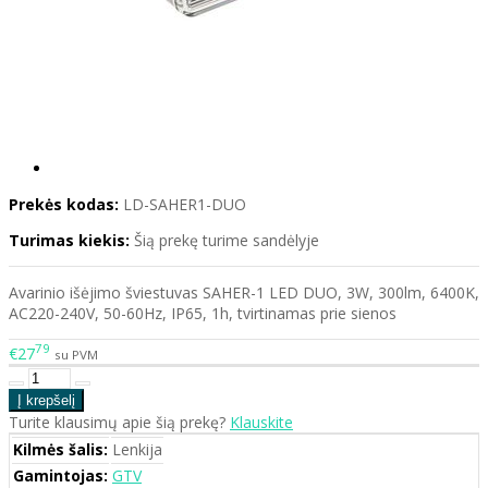
Prekės kodas:
LD-SAHER1-DUO
Turimas kiekis:
Šią prekę turime sandėlyje
Avarinio išėjimo šviestuvas SAHER-1 LED DUO, 3W, 300lm, 6400K,
AC220-240V, 50-60Hz, IP65, 1h, tvirtinamas prie sienos
79
€27
su PVM
Turite klausimų apie šią prekę?
Klauskite
Kilmės šalis:
Lenkija
Gamintojas:
GTV