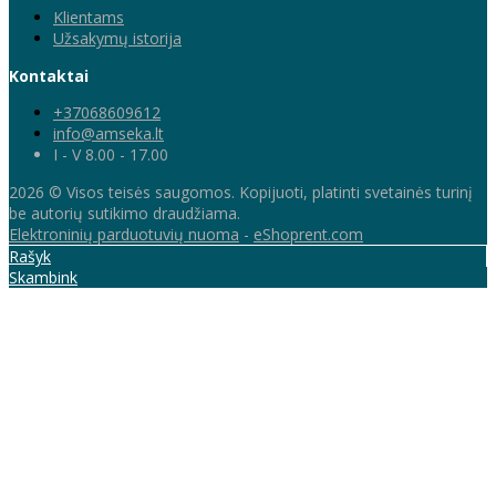
Klientams
Užsakymų istorija
Kontaktai
+37068609612
info@amseka.lt
I - V 8.00 - 17.00
2026 © Visos teisės saugomos. Kopijuoti, platinti svetainės turinį
be autorių sutikimo draudžiama.
Elektroninių parduotuvių nuoma
-
eShoprent.com
Rašyk
Skambink