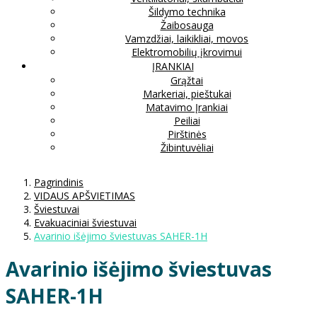
Šildymo technika
Žaibosauga
Vamzdžiai, laikikliai, movos
Elektromobilių įkrovimui
ĮRANKIAI
Grąžtai
Markeriai, pieštukai
Matavimo Įrankiai
Peiliai
Pirštinės
Žibintuvėliai
Pagrindinis
VIDAUS APŠVIETIMAS
Šviestuvai
Evakuaciniai šviestuvai
Avarinio išėjimo šviestuvas SAHER-1H
Avarinio išėjimo šviestuvas
SAHER-1H