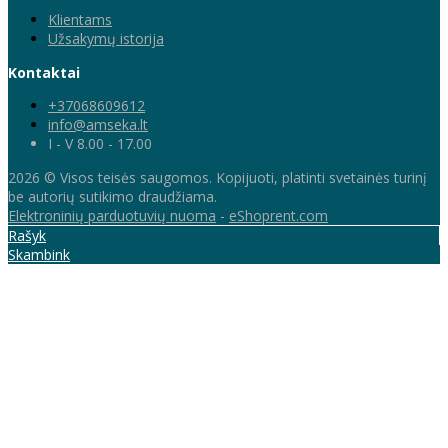
Klientams
Užsakymų istorija
Kontaktai
+37068609612
info@amseka.lt
I - V 8.00 - 17.00
2026 © Visos teisės saugomos. Kopijuoti, platinti svetainės turinį
be autorių sutikimo draudžiama.
Elektroninių parduotuvių nuoma
-
eShoprent.com
Rašyk
Skambink