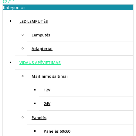
79
€27
Kategorijos
LED LEMPUTĖS
Lemputės
Adapteriai
VIDAUS APŠVIETIMAS
Maitinimo šaltiniai
12V
24V
Panelės
Panelės 60x60