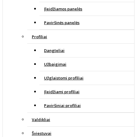
Įleidžiamos panelės
Paviršinės panelės
Profiliai
Dangteliai
Užbaigimai
Užglaistomi profiliai
Įleidžiami profiliai
Paviršiniai profiliai
Valdikliai
Šviestuvai