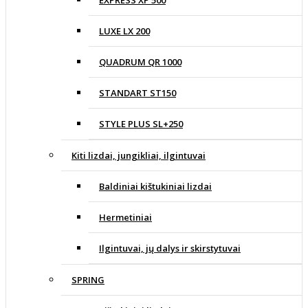
EXPRESS XP 500
LUXE LX 200
QUADRUM QR 1000
STANDART ST150
STYLE PLUS SL+250
Kiti lizdai, jungikliai, ilgintuvai
Baldiniai kištukiniai lizdai
Hermetiniai
Ilgintuvai, jų dalys ir skirstytuvai
SPRING