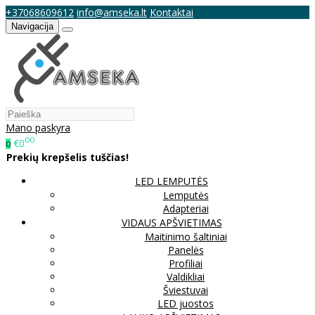
+37068609612
info@amseka.lt
Kontaktai
Navigacija
Mano paskyra
00
€0
0
Prekių krepšelis tuščias!
LED LEMPUTĖS
Lemputės
Adapteriai
VIDAUS APŠVIETIMAS
Maitinimo šaltiniai
Panelės
Profiliai
Valdikliai
Šviestuvai
LED juostos