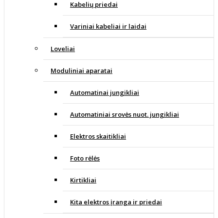
Kabelių priedai
Variniai kabeliai ir laidai
Loveliai
Moduliniai aparatai
Automatinai jungikliai
Automatiniai srovės nuot. jungikliai
Elektros skaitikliai
Foto rėlės
Kirtikliai
Kita elektros įranga ir priedai