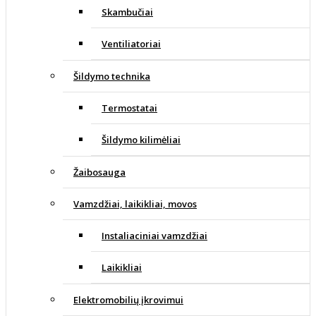
Skambučiai
Ventiliatoriai
Šildymo technika
Termostatai
Šildymo kilimėliai
Žaibosauga
Vamzdžiai, laikikliai, movos
Instaliaciniai vamzdžiai
Laikikliai
Elektromobilių įkrovimui