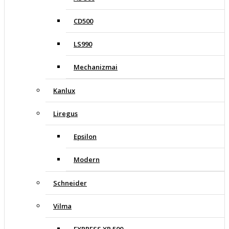
CD500
LS990
Mechanizmai
Kanlux
Liregus
Epsilon
Modern
Schneider
Vilma