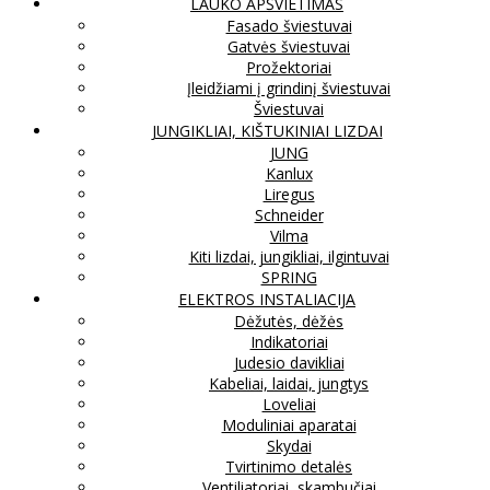
LAUKO APŠVIETIMAS
Fasado šviestuvai
Gatvės šviestuvai
Prožektoriai
Įleidžiami į grindinį šviestuvai
Šviestuvai
JUNGIKLIAI, KIŠTUKINIAI LIZDAI
JUNG
Kanlux
Liregus
Schneider
Vilma
Kiti lizdai, jungikliai, ilgintuvai
SPRING
ELEKTROS INSTALIACIJA
Dėžutės, dėžės
Indikatoriai
Judesio davikliai
Kabeliai, laidai, jungtys
Loveliai
Moduliniai aparatai
Skydai
Tvirtinimo detalės
Ventiliatoriai, skambučiai