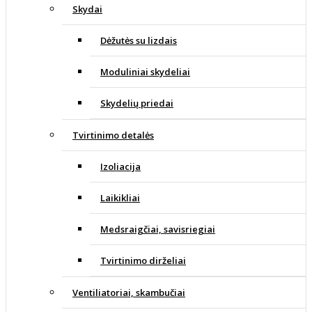
Skydai
Dėžutės su lizdais
Moduliniai skydeliai
Skydelių priedai
Tvirtinimo detalės
Izoliacija
Laikikliai
Medsraigčiai, savisriegiai
Tvirtinimo dirželiai
Ventiliatoriai, skambučiai