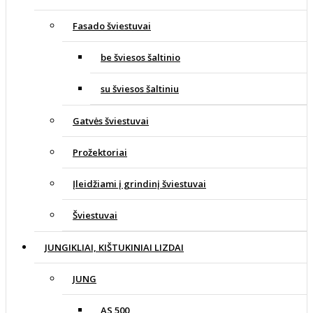
Fasado šviestuvai
be šviesos šaltinio
su šviesos šaltiniu
Gatvės šviestuvai
Prožektoriai
Įleidžiami į grindinį šviestuvai
Šviestuvai
JUNGIKLIAI, KIŠTUKINIAI LIZDAI
JUNG
AS 500