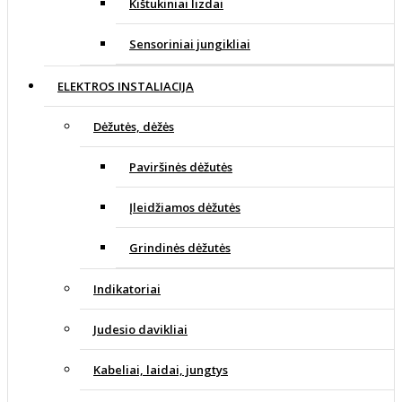
Kištukiniai lizdai
Sensoriniai jungikliai
ELEKTROS INSTALIACIJA
Dėžutės, dėžės
Paviršinės dėžutės
Įleidžiamos dėžutės
Grindinės dėžutės
Indikatoriai
Judesio davikliai
Kabeliai, laidai, jungtys