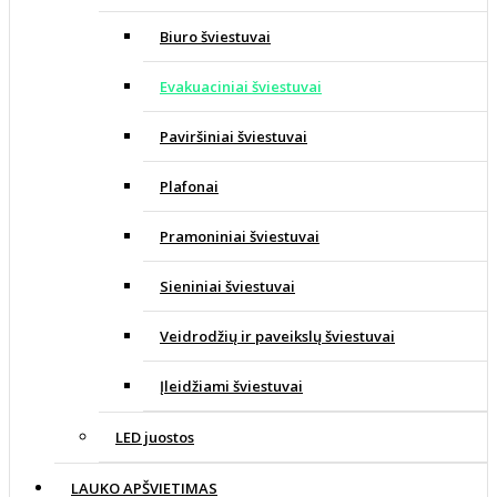
Biuro šviestuvai
Evakuaciniai šviestuvai
Paviršiniai šviestuvai
Plafonai
Pramoniniai šviestuvai
Sieniniai šviestuvai
Veidrodžių ir paveikslų šviestuvai
Įleidžiami šviestuvai
LED juostos
LAUKO APŠVIETIMAS