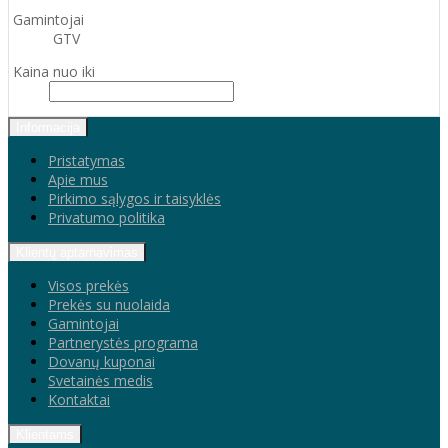
Gamintojai
GTV
Kaina nuo iki
Informacija
Pristatymas
Apie mus
Pirkimo sąlygos ir taisyklės
Privatumo politika
Klientų aptarnavimas
Visos prekės
Prekės su nuolaida
Gamintojai
Partnerystės programa
Dovanų kuponai
Svetainės medis
Kontaktai
Klientams