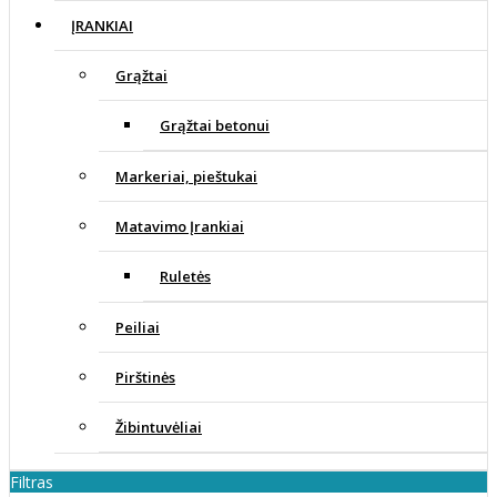
ĮRANKIAI
Grąžtai
Grąžtai betonui
Markeriai, pieštukai
Matavimo Įrankiai
Ruletės
Peiliai
Pirštinės
Žibintuvėliai
Filtras