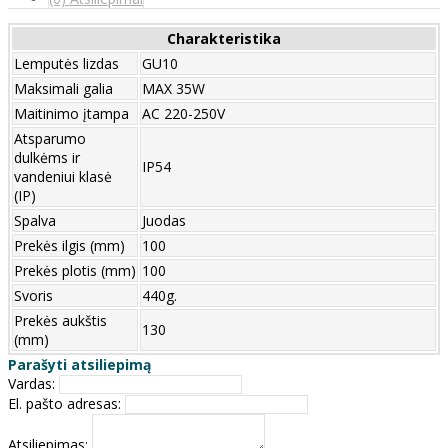
Charakteristika
Lemputės lizdas
GU10
Maksimali galia
MAX 35W
Maitinimo įtampa
AC 220-250V
Atsparumo
dulkėms ir
IP54
vandeniui klasė
(IP)
Spalva
Juodas
Prekės ilgis (mm)
100
Prekės plotis (mm)
100
Svoris
440g.
Prekės aukštis
130
(mm)
Parašyti atsiliepimą
Vardas:
El. pašto adresas:
Atsiliepimas: