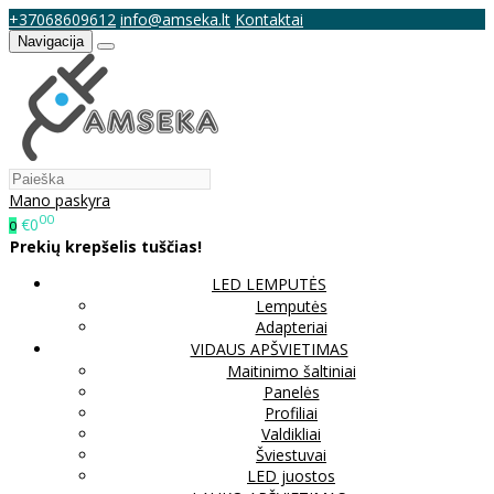
+37068609612
info@amseka.lt
Kontaktai
Navigacija
Mano paskyra
00
€0
0
Prekių krepšelis tuščias!
LED LEMPUTĖS
Lemputės
Adapteriai
VIDAUS APŠVIETIMAS
Maitinimo šaltiniai
Panelės
Profiliai
Valdikliai
Šviestuvai
LED juostos