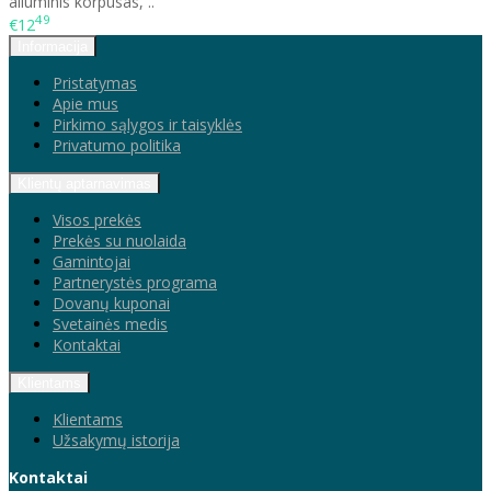
aliuminis korpusas, ..
49
€12
Informacija
Pristatymas
Apie mus
Pirkimo sąlygos ir taisyklės
Privatumo politika
Klientų aptarnavimas
Visos prekės
Prekės su nuolaida
Gamintojai
Partnerystės programa
Dovanų kuponai
Svetainės medis
Kontaktai
Klientams
Klientams
Užsakymų istorija
Kontaktai