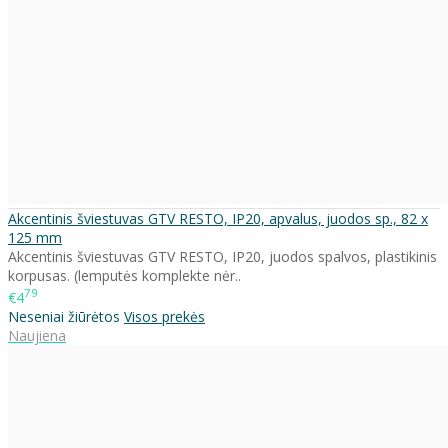
Akcentinis šviestuvas GTV RESTO, IP20, apvalus, juodos sp., 82 x
125 mm
Akcentinis šviestuvas GTV RESTO, IP20, juodos spalvos, plastikinis
korpusas. (lemputės komplekte nėr..
79
€4
Neseniai žiūrėtos
Visos prekės
Naujiena