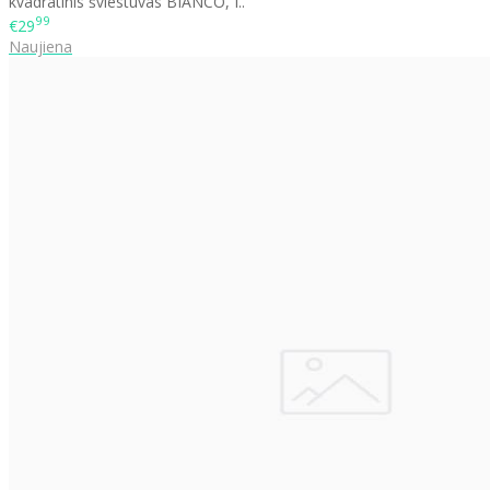
kvadratinis šviestuvas BIANCO, I..
99
€29
Naujiena