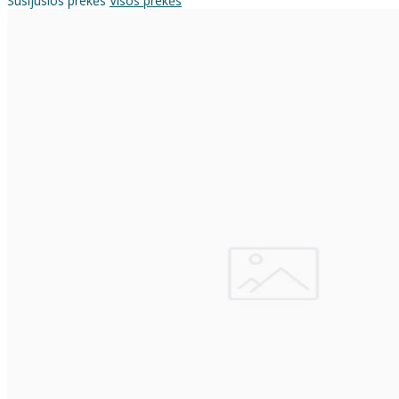
Susijusios prekės
Visos prekės