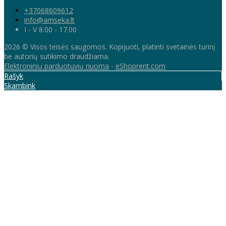
+37068609612
info@amseka.lt
I - V 8.00 - 17.00
2026 © Visos teisės saugomos. Kopijuoti, platinti svetainės turinį
be autorių sutikimo draudžiama.
Elektroninių parduotuvių nuoma
-
eShoprent.com
Rašyk
Skambink