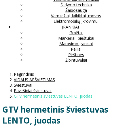
Šildymo technika
Žaibosauga
Vamzdžiai, laikikliai, movos
Elektromobilių įkrovimui
ĮRANKIAI
Grąžtai
Markeriai, pieštukai
Matavimo Įrankiai
Peiliai
Pirštinės
Žibintuvėliai
Pagrindinis
VIDAUS APŠVIETIMAS
Šviestuvai
Paviršiniai šviestuvai
GTV hermetinis šviestuvas LENTO, juodas
GTV hermetinis šviestuvas
LENTO, juodas