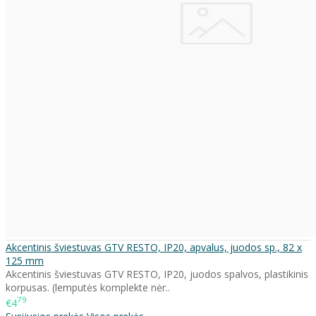
Akcentinis šviestuvas GTV RESTO, IP20, apvalus, juodos sp., 82 x
125 mm
Akcentinis šviestuvas GTV RESTO, IP20, juodos spalvos, plastikinis
korpusas. (lemputės komplekte nėr..
79
€4