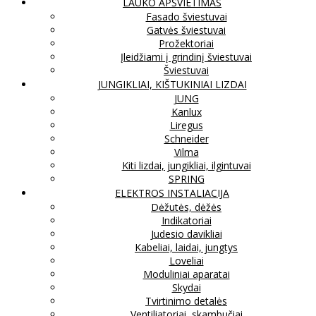
LAUKO APŠVIETIMAS
Fasado šviestuvai
Gatvės šviestuvai
Prožektoriai
Įleidžiami į grindinį šviestuvai
Šviestuvai
JUNGIKLIAI, KIŠTUKINIAI LIZDAI
JUNG
Kanlux
Liregus
Schneider
Vilma
Kiti lizdai, jungikliai, ilgintuvai
SPRING
ELEKTROS INSTALIACIJA
Dėžutės, dėžės
Indikatoriai
Judesio davikliai
Kabeliai, laidai, jungtys
Loveliai
Moduliniai aparatai
Skydai
Tvirtinimo detalės
Ventiliatoriai, skambučiai