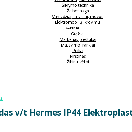
Šildymo technika
Žaibosauga
Vamzdžiai, laikikliai, movos
Elektromobilių įkrovimui
ĮRANKIAI
Grąžtai
Markeriai, pieštukai
Matavimo Įrankiai
Peiliai
Pirštinės
Žibintuvėliai
st
zdas v/t Hermes IP44 Elektroplas