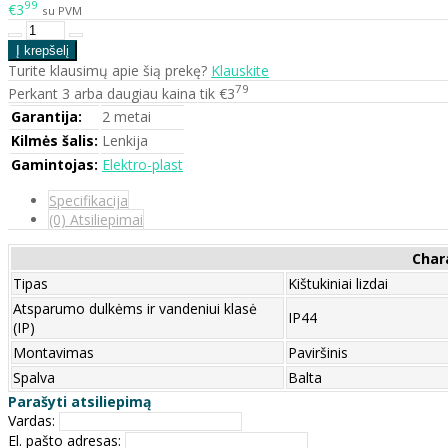
99
€3
su PVM
Turite klausimų apie šią prekę?
Klauskite
79
Perkant 3 arba daugiau kaina tik €3
Garantija:
2 metai
Kilmės šalis:
Lenkija
Gamintojas:
Elektro-plast
Specifikacija
(0) Atsiliepimai
Char
Tipas
Kištukiniai lizdai
Atsparumo dulkėms ir vandeniui klasė
IP44
(IP)
Montavimas
Paviršinis
Spalva
Balta
Parašyti atsiliepimą
Vardas:
El. pašto adresas: