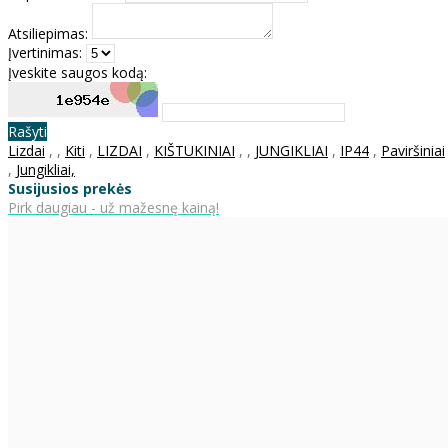
Atsiliepimas:
Įvertinimas:
Įveskite saugos kodą:
Rašyti
Lizdai
,
,
Kiti
,
LIZDAI
,
KIŠTUKINIAI
,
,
JUNGIKLIAI
,
IP44
,
Paviršiniai
,
Jungikliai,
Susijusios prekės
Pirk daugiau - už mažesnę kainą!