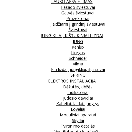
LAUKO APŠVIETIMAS
Fasado šviestuvai
Gatvės šviestuvai
Prožektoriai
Įleidžiami į grindinį šviestuvai
Šviestuvai
JUNGIKLIAI, KIŠTUKINIAI LIZDAI
JUNG
Kanlux
Liregus
Schneider
Vilma
Kiti lizdai, jungikliai, ilgintuvai
SPRING
ELEKTROS INSTALIACIJA
Dėžutės, dėžės
Indikatoriai
Judesio davikliai
Kabeliai, laidai, jungtys
Loveliai
Moduliniai aparatai
Skydai
Tvirtinimo detalės
Ventiliatoriai, skambučiai