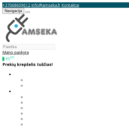
+37068609612
info@amseka.lt
Kontaktai
Navigacija
Mano paskyra
00
€0
0
Prekių krepšelis tuščias!