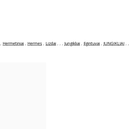
,
Hermetiniai
,
Hermes
,
Lizdai
,
,
,
Jungikliai
,
Ilgintuvai
,
JUNGIKLIAI
,